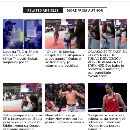
RELATED ARTICLES
MORE FROM AUTHOR
Kaos na FNC-u. Skoro
“Ona mi je kćerka,
OGLASIO SE TRENER SA
izbio sukob, došao
nasjeli ste na srbijansku
KOSOVA KOJI JE
Mirko Filipović: Slušaj,
propagandu”: Oglasio
TUKAO DJEVOJČICU
majmune jedan
se trener koji je
POSLIJE PORAZA OD
ošamario djevojčicu
SRPKINJE: Evo kako je
obrazložio šamaranje
osmogodišnje
takmičarke!
Zabrinjavajuće scene sa
Hamzat Čimaev je
Na nju se okomilo pola
EP u taekwondou: Zbog
zvijer: Nevjerovatno šta
svijeta, sada njene riječi
poraza od protivnice iz
je uradio bivšem prvaku
odzvanjaju Parizom:
Srbije, trener sa Kosova
“Ovo je moja poruka
ošamario djevojčicu
svima…”