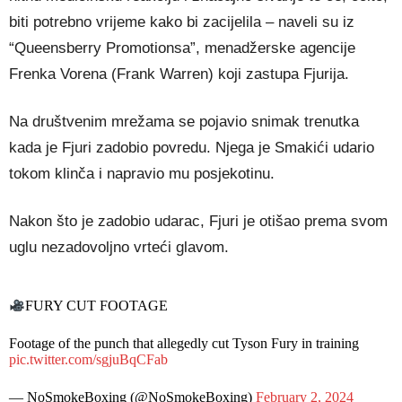
biti potrebno vrijeme kako bi zacijelila – naveli su iz
“Queensberry Promotionsa”, menadžerske agencije
Frenka Vorena (Frank Warren) koji zastupa Fjurija.
Na društvenim mrežama se pojavio snimak trenutka
kada je Fjuri zadobio povredu. Njega je Smakići udario
tokom klinča i napravio mu posjekotinu.
Nakon što je zadobio udarac, Fjuri je otišao prema svom
uglu nezadovoljno vrteći glavom.
FURY CUT FOOTAGE
Footage of the punch that allegedly cut Tyson Fury in training
pic.twitter.com/sgjuBqCFab
— NoSmokeBoxing (@NoSmokeBoxing)
February 2, 2024