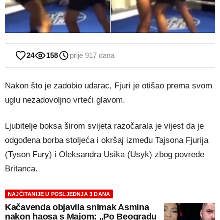
24
158
prije 917 dana
Nakon što je zadobio udarac, Fjuri je otišao prema svom
uglu nezadovoljno vrteći glavom.
Ljubitelje boksa širom svijeta razočarala je vijest da je
odgođena borba stoljeća i okršaj između Tajsona Fjurija
(Tyson Fury) i Oleksandra Usika (Usyk) zbog povrede
Britanca.
NAJČITANIJE U POSLJEDNJA 3 DANA
Kačavenda objavila snimak Asmina
nakon haosa s Majom: „Po Beogradu