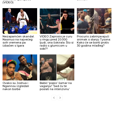
(VIDEO)
Nezapamćen skandal.
VIDEO Zaprosio je curu
Procurio zabrinjavajući
Nasrnuo na najvećeg
u ringu pred 20.000
snimak o stanju Tysona:
svih vremena pa
ljudi, ona šokirala: Što si
Kako će se boriti protiv
izbačen s Igara
radio s glumicom u
30 godina mlađeg?
sobi?!
Ovako su Joshua i
Babić ‘popio’ šamar na
Ngannou izgledali
vaganju! ‘Sad ću te
nakon borbe
poslati na intenzivnu’