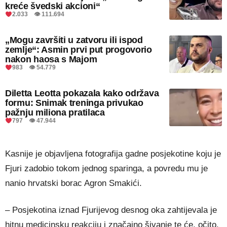
kreće švedski akcioni“
2.033 👁 111.694
„Mogu završiti u zatvoru ili ispod
zemlje“: Asmin prvi put progovorio
nakon haosa s Majom
983 👁 54.779
Diletta Leotta pokazala kako održava
formu: Snimak treninga privukao
pažnju miliona pratilaca
797 👁 47.944
Kasnije je objavljena fotografija gadne posjekotine koju je
Fjuri zadobio tokom jednog sparinga, a povredu mu je
nanio hrvatski borac Agron Smakići.
– Posjekotina iznad Fjurijevog desnog oka zahtijevala je
hitnu medicinsku reakciju i značajno šivanje te će, očito,