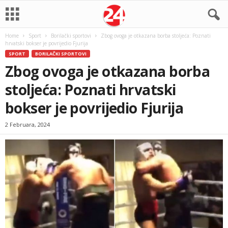
Home
Sport
Borilački sportovi
Zbog ovoga je otkazana borba stoljeća: Poznati
hrvatski bokser je povrijedio Fjurija
SPORT
BORILAČKI SPORTOVI
Zbog ovoga je otkazana borba
stoljeća: Poznati hrvatski
bokser je povrijedio Fjurija
2 Februara, 2024