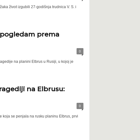
ka život izgubili 27-godišnja trudnica V. S. i
ad pogledam prema
0
edije na planini Elbrus u Rusiji, u kojoj je
tragediji na Elbrusu:
0
e koja se penjala na rusku planinu Elbrus, prvi