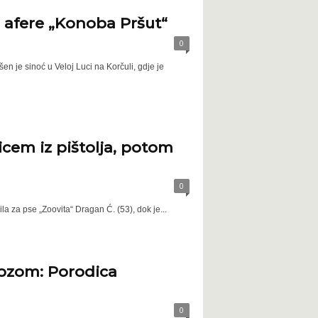
g afere „Konoba Pršut“
0
n je sinoć u Veloj Luci na Korčuli, gdje je
icem iz pištolja, potom
0
a za pse „Zoovita“ Dragan Ć. (53), dok je...
 vozom: Porodica
0