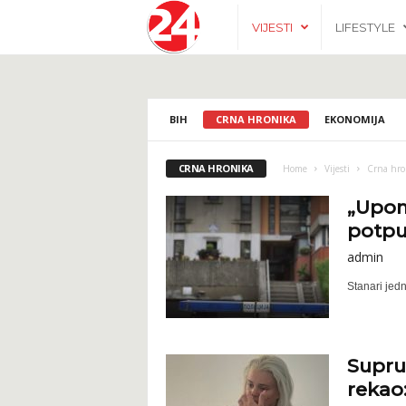
2
VIJESTI
LIFESTYLE
4
h
BIH
CRNA HRONIKA
EKONOMIJA
.
CRNA HRONIKA
Home
Vijesti
Crna hro
b
„Upomo
potpu
a
admin
Stanari jedn
Supru
rekao: 