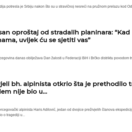
dija potresla je Srbiju nakon što su u stravičnoj nesreći na pružnom prelazu kod Odža
san oproštaj od stradalih planinara: “K
ama, uvijek ću se sjetiti vas”
egovina danas obilježava Dan žalosti u Federaciji BiH i Brčko distriktu povodom trag
jeli bh. alpinista otkrio šta je prethodilo 
em nije bio u...
egovački alpinista Haris Adilović, jedan od dvojice preživjelih članova ekspedicij
o o tragediji u...