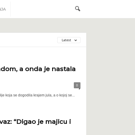
NJA
Latest
adom, a onda je nastala
0
 koja se dogodila krajem jula, a o kojoj se...
az: “Digao je majicu i