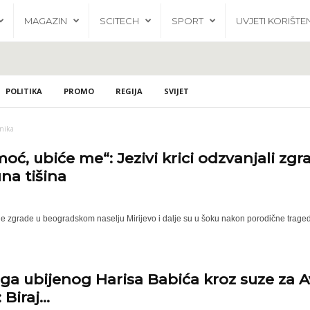
MAGAZIN
SCITECH
SPORT
UVJETI KORIŠTE
POLITIKA
PROMO
REGIJA
SVIJET
nika
ć, ubiće me“: Jezivi krici odzvanjali zgr
na tišina
e zgrade u beogradskom naselju Mirijevo i dalje su u šoku nakon porodične tragedije
ga ubijenog Harisa Babića kroz suze za Av
Biraj...