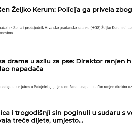
en Željko Kerum: Policija ga privela zbo
načelnik Splita i predsjednik Hrvatske građanske stranke (HGS) Željko Kerum uhapše
anovima...
a drama u azilu za pse: Direktor ranjen h
dao napadača
odigrala se jutros u Batajnici, gdje je u oružanom napadu teško ranjen direktor azil
ica i trogodišnji sin poginuli u sudaru s
ala treće dijete, umjesto...