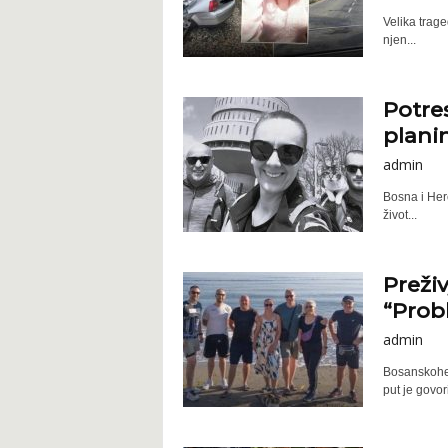
Velika trage
njen...
Potre
planin
admin
Bosna i Herc
život...
Preživ
“Probl
admin
Bosanskoherc
put je govori