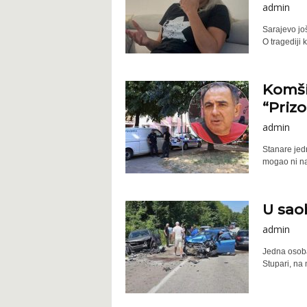
admin
Sarajevo jo
O tragediji k
Komšij
“Prizor
admin
Stanare jed
mogao ni nas
U sao
admin
Jedna osoba
Stupari, na 