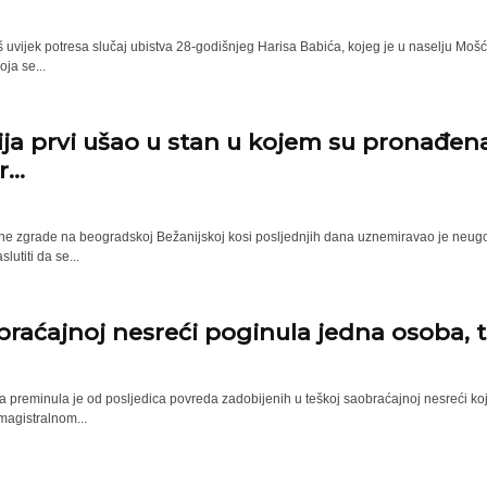
š uvijek potresa slučaj ubistva 28-godišnjeg Harisa Babića, kojeg je u naselju Mo
oja se...
a prvi ušao u stan u kojem su pronađena t
...
ne zgrade na beogradskoj Bežanijskoj kosi posljednjih dana uznemiravao je neugoda
lutiti da se...
braćajnoj nesreći poginula jedna osoba, t
 preminula je od posljedica povreda zadobijenih u teškoj saobraćajnoj nesreći koj
magistralnom...