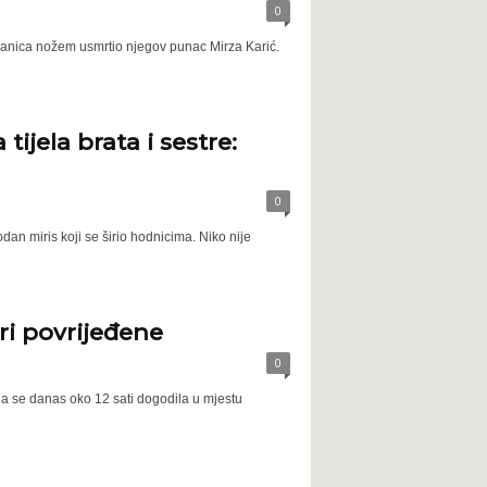
0
šćanica nožem usmrtio njegov punac Mirza Karić.
ijela brata i sestre:
0
n miris koji se širio hodnicima. Niko nije
ri povrijeđene
0
a se danas oko 12 sati dogodila u mjestu