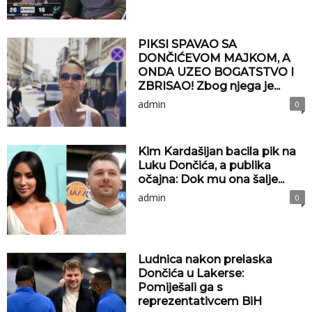
PIKSI SPAVAO SA
DONČIĆEVOM MAJKOM, A
ONDA UZEO BOGATSTVO I
ZBRISAO! Zbog njega je...
admin
0
Kim Kardašijan bacila pik na
Luku Dončića, a publika
očajna: Dok mu ona šalje...
admin
0
Ludnica nakon prelaska
Dončića u Lakerse:
Pomiješali ga s
reprezentativcem BiH