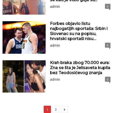
admin
0
Forbes objavio listu
najbogatijih sportaša: Srbin i
Slovenac su na popisu,
hrvatski sportaši nisu…
admin
0
Krah braka zbog 70.000 eura:
Zna se šta je Jelisaveta kupila
bez Teodosićevog znanja
admin
0
1
2