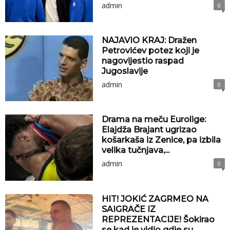
admin
0
NAJAVIO KRAJ: Dražen
Petrovićev potez koji je
nagovijestio raspad
Jugoslavije
admin
0
Drama na meču Eurolige:
Elajdža Brajant ugrizao
košarkaša iz Zenice, pa izbila
velika tučnjava,...
admin
0
HIT! JOKIĆ ZAGRMEO NA
SAIGRAČE IZ
REPREZENTACIJE! Šokirao
se kad je vidio gdje su...