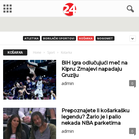
ATLETIKA
BORILAČKI SPORTOVI
KOŠARKA
NOGOMET
KOŠARKA
Home
Sport
Košarka
BiH igra odlučujući meč na
Kipru: Zmajevi napadaju
Gruziju
admin
0
Prepoznajete li košarkašku
legendu? Žario je i palio
nekada NBA parketima
admin
0