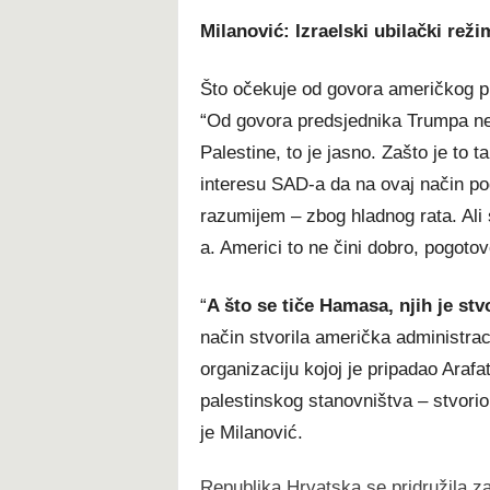
Milanović: Izraelski ubilački reži
Što očekuje od govora američkog pr
“Od govora predsjednika Trumpa ne 
Palestine, to je jasno. Zašto je to t
interesu SAD-a da na ovaj način po
razumijem – zbog hladnog rata. Ali
a. Americi to ne čini dobro, pogoto
“
A što se tiče Hamasa, njih je stvo
način stvorila američka administraci
organizaciju kojoj je pripadao Arafat
palestinskog stanovništva – stvorio 
je Milanović.
Republika Hrvatska se pridružila 