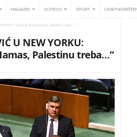
MAGAZIN
SCITECH
SPORT
UVJETI KORIŠTE
RKU: “Izrael je stvorio Hamas, Palestinu treba…”
IĆ U NEW YORKU:
o Hamas, Palestinu treba…”