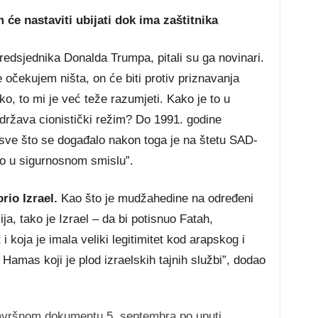
m će nastaviti ubijati dok ima zaštitnika
edsjednika Donalda Trumpa, pitali su ga novinari.
očekujem ništa, on će biti protiv priznavanja
ako, to mi je već teže razumjeti. Kako je to u
država cionistički režim? Do 1991. godine
 sve što se događalo nakon toga je na štetu SAD-
vo u sigurnosnom smislu”.
rio Izrael.
Kao što je mudžahedine na određeni
ja, tako je Izrael – da bi potisnuo Fatah,
 i koja je imala veliki legitimitet kod arapskog i
Hamas koji je plod izraelskih tajnih službi”, dodao
završnom dokumentu 5. septembra po uputi