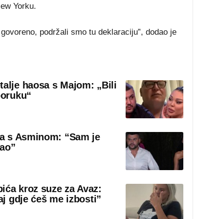
New Yorku.
 govoreno, podržali smo tu deklaraciju”, dodao je
talje haosa s Majom: „Bili
poruku“
sa s Asminom: “Sam je
rao”
ića kroz suze za Avaz:
aj gdje ćeš me izbosti”