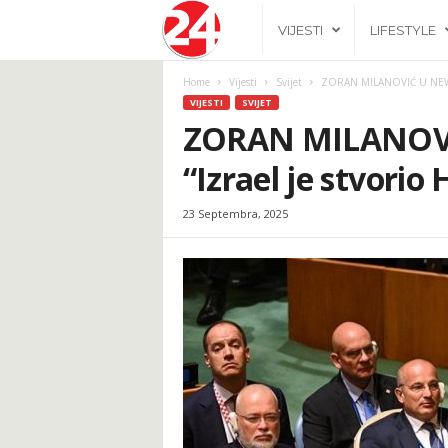
2
VIJESTI
LIFESTYLE
4
Home
Vijesti
Svijet
ZORAN MILANOVIĆ U NEW YO
VIJESTI
SVIJET
h
ZORAN MILANOV
“Izrael je stvori
.
23 Septembra, 2025
b
a