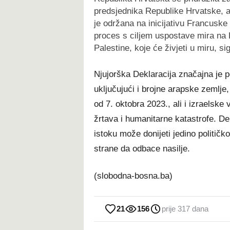
predsjednika Republike Hrvatske, a
je održana na inicijativu Francuske 
proces s ciljem uspostave mira na Bl
Palestine, koje će živjeti u miru, 
Njujorška Deklaracija značajna je p
uključujući i brojne arapske zemlj
od 7. oktobra 2023., ali i izraelske
žrtava i humanitarne katastrofe. De
istoku može donijeti jedino političko
strane da odbace nasilje.
(slobodna-bosna.ba)
21
156
prije 317 dana