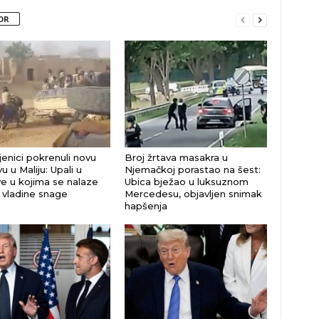
OR
enici pokrenuli novu
Broj žrtava masakra u
u u Maliju: Upali u
Njemačkoj porastao na šest:
e u kojima se nalaze
Ubica bježao u luksuznom
i vladine snage
Mercedesu, objavljen snimak
hapšenja