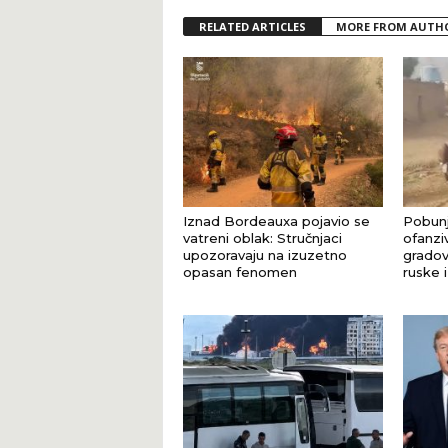
RELATED ARTICLES
MORE FROM AUTH
Iznad Bordeauxa pojavio se
Pobunj
vatreni oblak: Stručnjaci
ofanziv
upozoravaju na izuzetno
gradov
opasan fenomen
ruske 