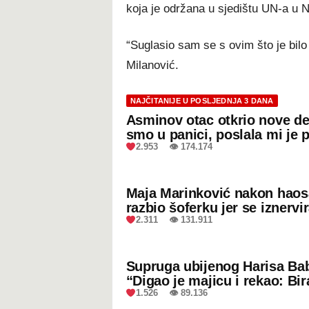
koja je održana u sjedištu UN-a u 
“Suglasio sam se s ovim što je bilo
Milanović.
NAJČITANIJE U POSLJEDNJA 3 DANA
Asminov otac otkrio nove de
smo u panici, poslala mi je 
2.953 👁 174.174
Maja Marinković nakon hao
razbio šoferku jer se iznervi
2.311 👁 131.911
Supruga ubijenog Harisa Bab
“Digao je majicu i rekao: Bir
1.526 👁 89.136