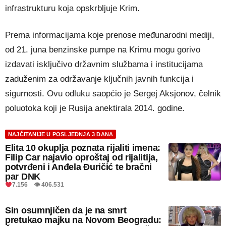
infrastrukturu koja opskrbljuje Krim.
Prema informacijama koje prenose međunarodni mediji,
od 21. juna benzinske pumpe na Krimu mogu gorivo
izdavati isključivo državnim službama i institucijama
zaduženim za održavanje ključnih javnih funkcija i
sigurnosti. Ovu odluku saopćio je Sergej Aksjonov, čelnik
poluotoka koji je Rusija anektirala 2014. godine.
NAJČITANIJE U POSLJEDNJA 3 DANA
Elita 10 okuplja poznata rijaliti imena:
Filip Car najavio oproštaj od rijalitija,
potvrđeni i Anđela Đuričić te bračni
par DNK
7.156 👁 406.531
Sin osumnjičen da je na smrt
pretukao majku na Novom Beogradu: