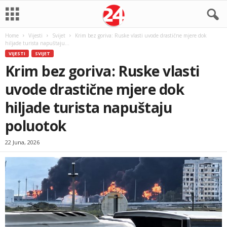
Home
Vijesti
Svijet
Krim bez goriva: Ruske vlasti uvode drastične mjere dok
hiljade turista napuštaju...
VIJESTI
SVIJET
Krim bez goriva: Ruske vlasti
uvode drastične mjere dok
hiljade turista napuštaju
poluotok
22 Juna, 2026