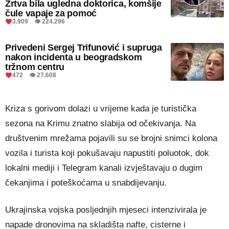
Žrtva bila ugledna doktorica, komšije
čule vapaje za pomoć
3.909 👁 224.296
Privedeni Sergej Trifunović i supruga
nakon incidenta u beogradskom
tržnom centru
472 👁 27.608
Kriza s gorivom dolazi u vrijeme kada je turistička
sezona na Krimu znatno slabija od očekivanja. Na
društvenim mrežama pojavili su se brojni snimci kolona
vozila i turista koji pokušavaju napustiti poluotok, dok
lokalni mediji i Telegram kanali izvještavaju o dugim
čekanjima i poteškoćama u snabdijevanju.
Ukrajinska vojska posljednjih mjeseci intenzivirala je
napade dronovima na skladišta nafte, cisterne i