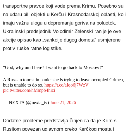
transportne pravce koji vode prema Krimu. Posebno su
na udaru bili objekti u Kerču i Krasnodarskoj oblasti, koji
imaju važnu ulogu u dopremanju goriva na poluotok.
Ukrajinski predsjednik Volodimir Zelenski ranije je ove
akcije opisao kao „sankcije dugog dometa“ usmjerene
protiv ruske ratne logistike.
“God, why am I here? I want to go back to Moscow!”
A Russian tourist in panic: she is trying to leave occupied Crimea,
but is unable to do so.
https://t.co/aIqo6j7WzV
pic.twitter.com/hMmpb4hizi
— NEXTA (@nexta_tv)
June 21, 2026
Dodatne probleme predstavlja činjenica da je Krim s
Rusijom povezan uglavnom preko Kerčkog mosta i