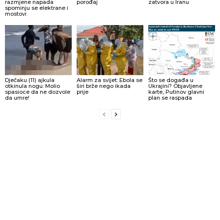
razmjene napada
porođaj
zatvora u Iranu
spominju se elektrane i
mostovi
Dječaku (11) ajkula
Alarm za svijet: Ebola se
Što se događa u
otkinula nogu: Molio
širi brže nego ikada
Ukrajini? Objavljene
spasioce da ne dozvole
prije
karte, Putinov glavni
da umre!
plan se raspada