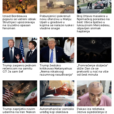
Iznad Bordeauxa
Pobunjenici pokrenuli
Broj žrtava masakra u
pojavio se vatreni oblak:
novu ofanzivu u Maliju:
Njemačkoj porastao na
Stručnjaci upozoravaju
Upali u gradove u
šest: Ubica bježao u
na izuzetno opasan
kojima se nalaze ruske i
luksuznom Mercedesu,
fenomen
vladine snage
objavljen snimak
hapšenja
Trump zasjenio jednom
Trump žestoko
„Pomračenje stoljeća“
rečenicom na samitu
kritikovao Netanyahua:
stiže: Dan će se
G7: Ja sam šef
„Nema nikakvog
pretvoriti u noć na više
razumnog rasuđivanja“
od šest minuta
Trump zaprijetio novim
Automehaničar osmislio
Pakao iza rešetaka:
udarima na Iran: Nakon
uređaj koji olakšava
Jeziva svjedočenja iz