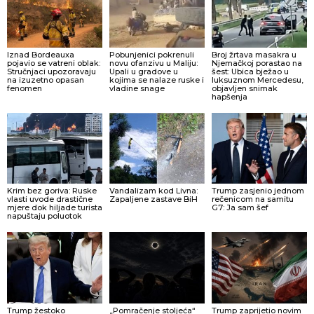
Iznad Bordeauxa
Pobunjenici pokrenuli
Broj žrtava masakra u
pojavio se vatreni oblak:
novu ofanzivu u Maliju:
Njemačkoj porastao na
Stručnjaci upozoravaju
Upali u gradove u
šest: Ubica bježao u
na izuzetno opasan
kojima se nalaze ruske i
luksuznom Mercedesu,
fenomen
vladine snage
objavljen snimak
hapšenja
Krim bez goriva: Ruske
Vandalizam kod Livna:
Trump zasjenio jednom
vlasti uvode drastične
Zapaljene zastave BiH
rečenicom na samitu
mjere dok hiljade turista
G7: Ja sam šef
napuštaju poluotok
Trump žestoko
„Pomračenje stoljeća“
Trump zaprijetio novim