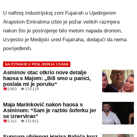
U naftnoj industrijskoj zoni Fujairah u Ujedinjenim
Arapskim Emiratima izbio je požar velikih razmjera
nakon što je postrojenje bilo metom napada dronom,
izvijestio je Medijski ured Fujairaha, dodajući da nema
povrijeđenih.
NAJČITANIJE U POSLJEDNJA 3 DANA
Asminov otac otkrio nove detalje
haosa s Majom: „Bili smo u panici,
poslala mi je poruku“
2.953 👁 174.119
Maja Marinković nakon haosa s
Asminom: “Sam je razbio šoferku jer
se iznervirao”
2.311 👁 131.911
Supruga ubijenog Harisa Babića kroz