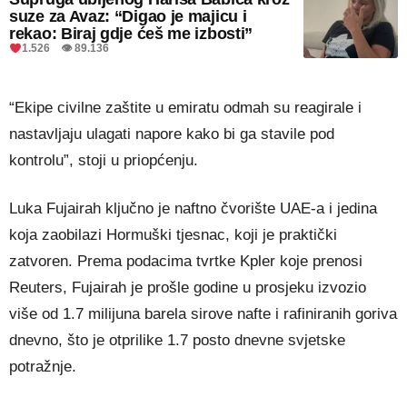
suze za Avaz: “Digao je majicu i
rekao: Biraj gdje ćeš me izbosti”
1.526 👁 89.136
“Ekipe civilne zaštite u emiratu odmah su reagirale i
nastavljaju ulagati napore kako bi ga stavile pod
kontrolu”, stoji u priopćenju.
Luka Fujairah ključno je naftno čvorište UAE-a i jedina
koja zaobilazi Hormuški tjesnac, koji je praktički
zatvoren. Prema podacima tvrtke Kpler koje prenosi
Reuters, Fujairah je prošle godine u prosjeku izvozio
više od 1.7 milijuna barela sirove nafte i rafiniranih goriva
dnevno, što je otprilike 1.7 posto dnevne svjetske
potražnje.