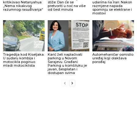
kritikovao Netanyahua:
stiže: Dan će se
udarima na Iran: Nakon
„Nema nikakvog
pretvoriti u noć na više
razmjene napada
razumnog rasuđivanja“
od šest minuta
spominju se elektrane i
mostovi
Tragedija kod Kiseljaka:
Karić želi naplaćivati
Automehaničar osmislio
U sudaru kombija i
parking u Novom
uređaj koji olakšava
motocikla poginuo
Sarajevu. Građani:
porođaj
mladi motociklista
Parking u komšiluku je
javan, besplatan i
dostupan svima