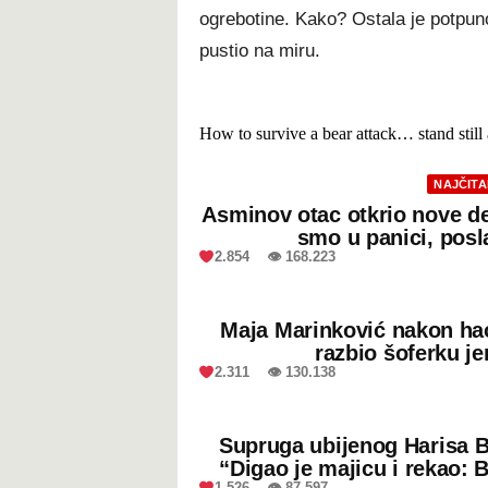
ogrebotine. Kako? Ostala je potpuno
pustio na miru.
How to survive a bear attack… stand still 
NAJČITA
Asminov otac otkrio nove de
smo u panici, posl
2.854 👁 168.223
Maja Marinković nakon ha
razbio šoferku je
2.311 👁 130.138
Supruga ubijenog Harisa B
“Digao je majicu i rekao: B
1.526 👁 87.597