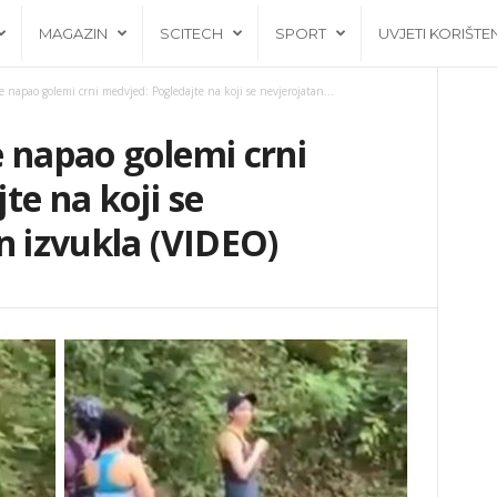
MAGAZIN
SCITECH
SPORT
UVJETI KORIŠTE
 napao golemi crni medvjed: Pogledajte na koji se nevjerojatan...
 napao golemi crni
te na koji se
n izvukla (VIDEO)