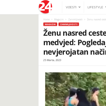
2
VIJESTI
LIFESTYLE
4
Home
Magazin
Zanimljivosti
Ženu nasred ceste
MAGAZIN
ZANIMLJIVOSTI
h
Ženu nasred ceste
medvjed: Pogledaj
.
nevjerojatan nači
b
25 Marta, 2023
a