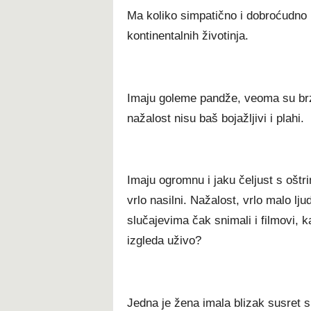
Ma koliko simpatično i dobroćudno i
kontinentalnih životinja.
Imaju goleme pandže, veoma su brzi
nažalost nisu baš bojažljivi i plahi.
Imaju ogromnu i jaku čeljust s oštri
vrlo nasilni. Nažalost, vrlo malo lj
slučajevima čak snimali i filmovi, k
izgleda uživo?
Jedna je žena imala blizak susret 