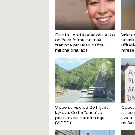
Diletta Leotta pokazala kako
Više od
održava formu: Snimak
Učenik 
treninga privukao pažnju
učitel
miliona pratilaca
mreže
Video sa više od 20 hiljada
Obećao
lajkova: Golf 4 “puca”, a
izliječi
policija vozi ispred njega
sva tr
(VIDEO)
muškar