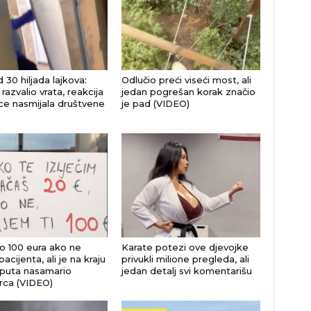
 30 hiljada lajkova:
Odlučio preći viseći most, ali
razvalio vrata, reakcija
jedan pogrešan korak značio
jice nasmijala društvene
je pad (VIDEO)
 100 eura ako ne
Karate potezi ove djevojke
 pacijenta, ali je na kraju
privukli milione pregleda, ali
i puta nasamario
jedan detalj svi komentarišu
ca (VIDEO)