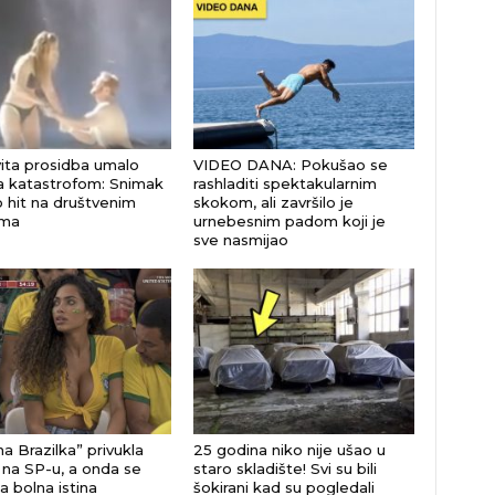
ita prosidba umalo
VIDEO DANA: Pokušao se
la katastrofom: Snimak
rashladiti spektakularnim
 hit na društvenim
skokom, ali završilo je
ma
urnebesnim padom koji je
sve nasmijao
a Brazilka” privukla
25 godina niko nije ušao u
 na SP-u, a onda se
staro skladište! Svi su bili
a bolna istina
šokirani kad su pogledali