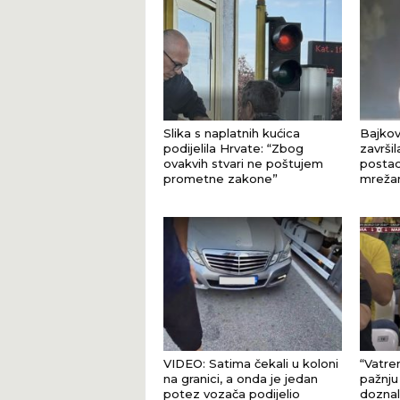
Slika s naplatnih kućica
Bajkov
podijelila Hrvate: “Zbog
završi
ovakvih stvari ne poštujem
postao
prometne zakone”
mreža
VIDEO: Satima čekali u koloni
“Vatren
na granici, a onda je jedan
pažnju
potez vozača podijelio
doznal