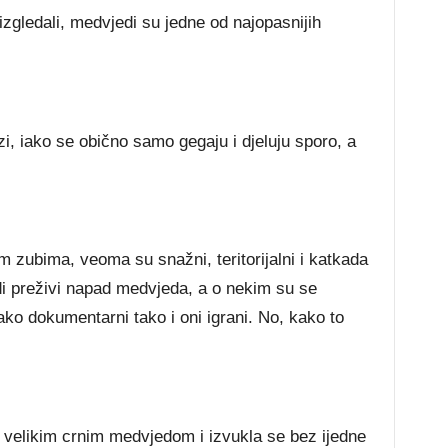
zgledali, medvjedi su jedne od najopasnijih
, iako se obično samo gegaju i djeluju sporo, a
m zubima, veoma su snažni, teritorijalni i katkada
udi preživi napad medvjeda, a o nekim su se
ako dokumentarni tako i oni igrani. No, kako to
s velikim crnim medvjedom i izvukla se bez ijedne