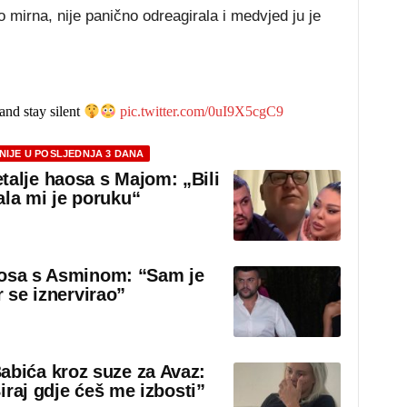
 mirna, nije panično odreagirala i medvjed ju je
and stay silent
pic.twitter.com/0uI9X5cgC9
NIJE U POSLJEDNJA 3 DANA
talje haosa s Majom: „Bili
ala mi je poruku“
osa s Asminom: “Sam je
r se iznervirao”
abića kroz suze za Avaz:
iraj gdje ćeš me izbosti”