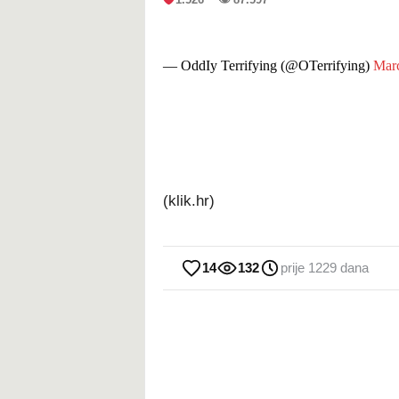
— OddIy Terrifying (@OTerrifying)
Marc
(klik.hr)
14
132
prije 1229 dana