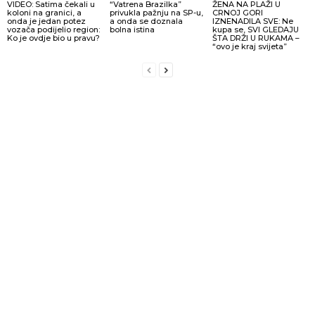
VIDEO: Satima čekali u
“Vatrena Brazilka”
ŽENA NA PLAŽI U
koloni na granici, a
privukla pažnju na SP-u,
CRNOJ GORI
onda je jedan potez
a onda se doznala
IZNENADILA SVE: Ne
vozača podijelio region:
bolna istina
kupa se, SVI GLEDAJU
Ko je ovdje bio u pravu?
ŠTA DRŽI U RUKAMA –
“ovo je kraj svijeta”