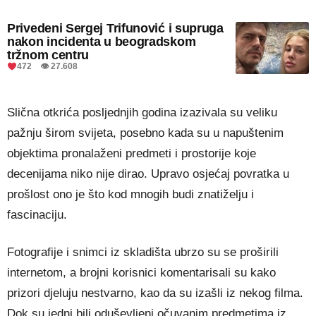
Privedeni Sergej Trifunović i supruga
nakon incidenta u beogradskom
tržnom centru
472 👁 27.608
Slična otkrića posljednjih godina izazivala su veliku
pažnju širom svijeta, posebno kada su u napuštenim
objektima pronalaženi predmeti i prostorije koje
decenijama niko nije dirao. Upravo osjećaj povratka u
prošlost ono je što kod mnogih budi znatiželju i
fascinaciju.
Fotografije i snimci iz skladišta ubrzo su se proširili
internetom, a brojni korisnici komentarisali su kako
prizori djeluju nestvarno, kao da su izašli iz nekog filma.
Dok su jedni bili oduševljeni očuvanim predmetima iz