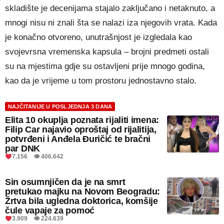
skladište je decenijama stajalo zaključano i netaknuto, a
mnogi nisu ni znali šta se nalazi iza njegovih vrata. Kada
je konačno otvoreno, unutrašnjost je izgledala kao
svojevrsna vremenska kapsula – brojni predmeti ostali
su na mjestima gdje su ostavljeni prije mnogo godina,
kao da je vrijeme u tom prostoru jednostavno stalo.
NAJČITANIJE U POSLJEDNJA 3 DANA
Elita 10 okuplja poznata rijaliti imena:
Filip Car najavio oproštaj od rijalitija,
potvrđeni i Anđela Đuričić te bračni
par DNK
7.156 👁 406.642
Sin osumnjičen da je na smrt
pretukao majku na Novom Beogradu:
Žrtva bila ugledna doktorica, komšije
čule vapaje za pomoć
3.909 👁 224.639