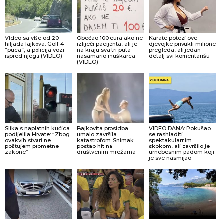
Video sa više od 20
Obećao 100 eura ako ne
Karate potezi ove
hiljada lajkova: Golf 4
izliječi pacijenta, ali je
djevojke privukli milione
“puca”, a policija vozi
na kraju sva tri puta
pregleda, ali jedan
ispred njega (VIDEO)
nasamario muškarca
detalj svi komentarišu
(VIDEO)
Slika s naplatnih kućica
Bajkovita prosidba
VIDEO DANA: Pokušao
podijelila Hrvate: “Zbog
umalo završila
se rashladiti
ovakvih stvari ne
katastrofom: Snimak
spektakularnim
poštujem prometne
postao hit na
skokom, ali završilo je
zakone”
društvenim mrežama
urnebesnim padom koji
je sve nasmijao