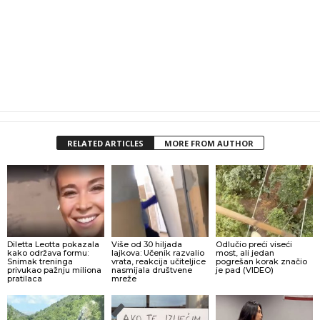
RELATED ARTICLES
MORE FROM AUTHOR
Diletta Leotta pokazala
Više od 30 hiljada
Odlučio preći viseći
kako održava formu:
lajkova: Učenik razvalio
most, ali jedan
Snimak treninga
vrata, reakcija učiteljice
pogrešan korak značio
privukao pažnju miliona
nasmijala društvene
je pad (VIDEO)
pratilaca
mreže