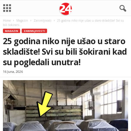
Home
Magazin
Zanimljivosti
25 godina niko nije ušao u staro skladište! Svi su
bili šokirani...
MAGAZIN
ZANIMLJIVOSTI
25 godina niko nije ušao u staro
skladište! Svi su bili šokirani kad
su pogledali unutra!
16 Juna, 2026