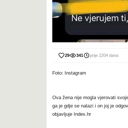
29
341
prije 2204 dana
Foto: Instagram
Ova žena nije mogla vjerovati svojim
ga je gdje se nalazi i on joj je odg
objavljuje Index.hr