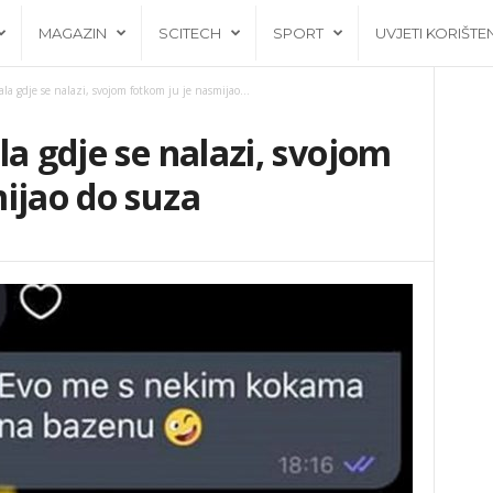
MAGAZIN
SCITECH
SPORT
UVJETI KORIŠTE
la gdje se nalazi, svojom fotkom ju je nasmijao...
la gdje se nalazi, svojom
ijao do suza