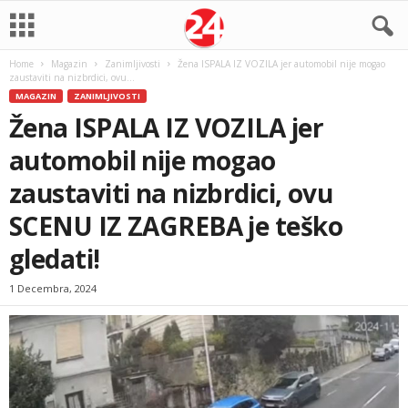
Home
Magazin
Zanimljivosti
Žena ISPALA IZ VOZILA jer automobil nije mogao
zaustaviti na nizbrdici, ovu...
MAGAZIN
ZANIMLJIVOSTI
Žena ISPALA IZ VOZILA jer
automobil nije mogao
zaustaviti na nizbrdici, ovu
SCENU IZ ZAGREBA je teško
gledati!
1 Decembra, 2024