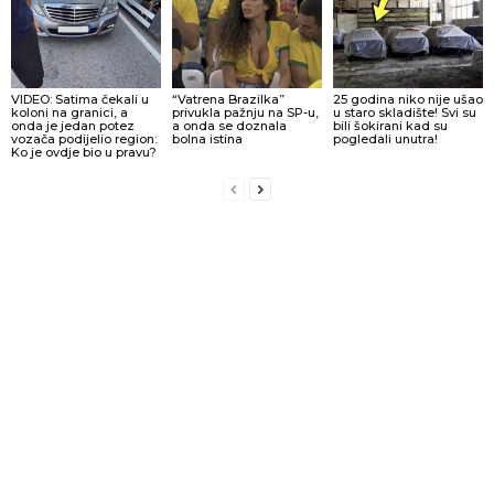
VIDEO: Satima čekali u
“Vatrena Brazilka”
25 godina niko nije ušao
koloni na granici, a
privukla pažnju na SP-u,
u staro skladište! Svi su
onda je jedan potez
a onda se doznala
bili šokirani kad su
vozača podijelio region:
bolna istina
pogledali unutra!
Ko je ovdje bio u pravu?