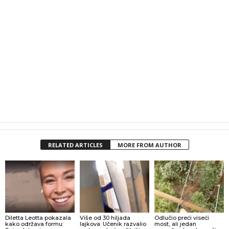
RELATED ARTICLES
MORE FROM AUTHOR
Diletta Leotta pokazala
Više od 30 hiljada
Odlučio preći viseći
kako održava formu:
lajkova: Učenik razvalio
most, ali jedan