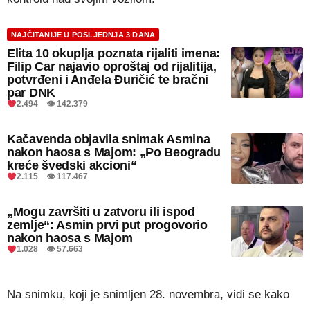
NAJČITANIJE U POSLJEDNJA 3 DANA
Elita 10 okuplja poznata rijaliti imena:
Filip Car najavio oproštaj od rijalitija,
potvrđeni i Anđela Đuričić te bračni
par DNK
2.494 👁 142.379
Kačavenda objavila snimak Asmina
nakon haosa s Majom: „Po Beogradu
kreće švedski akcioni“
2.115 👁 117.467
„Mogu završiti u zatvoru ili ispod
zemlje“: Asmin prvi put progovorio
nakon haosa s Majom
1.028 👁 57.663
Na snimku, koji je snimljen 28. novembra, vidi se kako