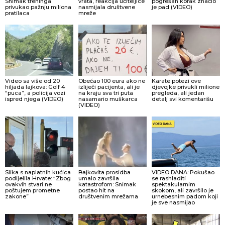
Snimak treninga
vrata, reakcija učiteljice
pogrešan korak značio
privukao pažnju miliona
nasmijala društvene
je pad (VIDEO)
pratilaca
mreže
Video sa više od 20
Obećao 100 eura ako ne
Karate potezi ove
hiljada lajkova: Golf 4
izliječi pacijenta, ali je
djevojke privukli milione
“puca”, a policija vozi
na kraju sva tri puta
pregleda, ali jedan
ispred njega (VIDEO)
nasamario muškarca
detalj svi komentarišu
(VIDEO)
Slika s naplatnih kućica
Bajkovita prosidba
VIDEO DANA: Pokušao
podijelila Hrvate: “Zbog
umalo završila
se rashladiti
ovakvih stvari ne
katastrofom: Snimak
spektakularnim
poštujem prometne
postao hit na
skokom, ali završilo je
zakone”
društvenim mrežama
urnebesnim padom koji
je sve nasmijao