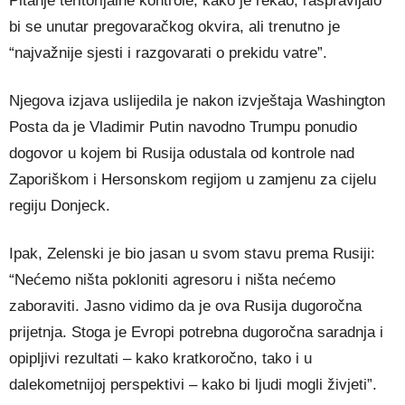
Pitanje teritorijalne kontrole, kako je rekao, raspravljalo
bi se unutar pregovaračkog okvira, ali trenutno je
“najvažnije sjesti i razgovarati o prekidu vatre”.
Njegova izjava uslijedila je nakon izvještaja Washington
Posta da je Vladimir Putin navodno Trumpu ponudio
dogovor u kojem bi Rusija odustala od kontrole nad
Zaporiškom i Hersonskom regijom u zamjenu za cijelu
regiju Donjeck.
Ipak, Zelenski je bio jasan u svom stavu prema Rusiji:
“Nećemo ništa pokloniti agresoru i ništa nećemo
zaboraviti. Jasno vidimo da je ova Rusija dugoročna
prijetnja. Stoga je Evropi potrebna dugoročna saradnja i
opipljivi rezultati – kako kratkoročno, tako i u
dalekometnijoj perspektivi – kako bi ljudi mogli živjeti”.