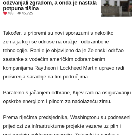
odzvanjali zgradom, a onda je nastala
potpuna tišina
788 👁 45.725
Također, u pripremi su novi sporazumi s nekoliko
zemalja koji se odnose na oružje i odbrambene
tehnologije. Ranije je objavljeno da je Zelenski održao
sastanke s vodećim američkim odbrambenim
kompanijama Raytheon i Lockheed Martin upravo radi
proširenja saradnje na tim područjima.
Paralelno s jačanjem odbrane, Kijev radi na osiguravanju
opskrbe energijom i plinom za nadolazeću zimu.
Prema riječima predsjednika, Washingtonu su podneseni
prijedlozi za infrastrukturne projekte vezane uz plin i
proizvodnju nuklearne energije. Zelenski je naglasio