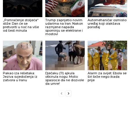
„Pomračenje stoljeća“
Trump zaprijetio novim
Automehaničar osmislio
stiže: Dan će se
udarima na Iran: Nakon
uređaj koji olakšava
pretvoriti u noć na više
razmjene napada
porođaj
od šest minuta
spominju se elektrane i
mostovi
Pakao iza rešetaka:
Dječaku (11) ajkula
Alarm za svijet: Ebola se
Jeziva svjedočenja iz
otkinula nogu: Molio
širi brže nego ikada
zatvora u Iranu
spasioce da ne dozvole
prije
da umre!