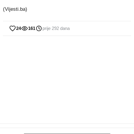
(Vijesti.ba)
24
161
prije 292 dana