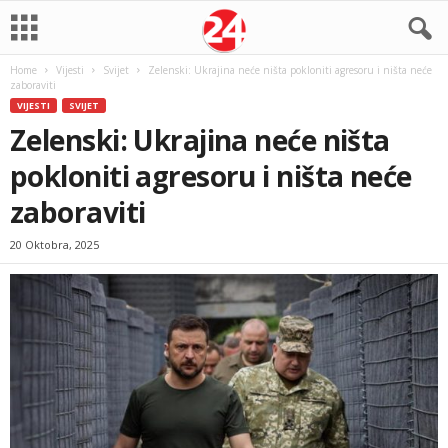
Home
Vijesti
Svijet
Zelenski: Ukrajina neće ništa pokloniti agresoru i ništa neće
zaboraviti
VIJESTI
SVIJET
Zelenski: Ukrajina neće ništa
pokloniti agresoru i ništa neće
zaboraviti
20 Oktobra, 2025