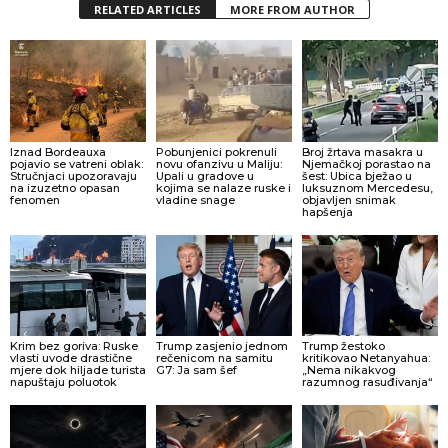
RELATED ARTICLES
MORE FROM AUTHOR
Iznad Bordeauxa
Pobunjenici pokrenuli
Broj žrtava masakra u
pojavio se vatreni oblak:
novu ofanzivu u Maliju:
Njemačkoj porastao na
Stručnjaci upozoravaju
Upali u gradove u
šest: Ubica bježao u
na izuzetno opasan
kojima se nalaze ruske i
luksuznom Mercedesu,
fenomen
vladine snage
objavljen snimak
hapšenja
Krim bez goriva: Ruske
Trump zasjenio jednom
Trump žestoko
vlasti uvode drastične
rečenicom na samitu
kritikovao Netanyahua:
mjere dok hiljade turista
G7: Ja sam šef
„Nema nikakvog
napuštaju poluotok
razumnog rasuđivanja“