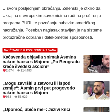
U svom posljednjem obraćanju, Zelenski je otkrio da
Ukrajina s evropskim saveznicima radi na proširenju
programa PURL te povećanju nabavke američkog
naoružanja. Poseban naglasak stavljen je na sisteme
protuzračne odbrane i dalekometne sposobnosti.
NAJČITANIJE U POSLJEDNJA 3 DANA
Kačavenda objavila snimak Asmina
nakon haosa s Majom: „Po Beogradu
kreće švedski akcioni“
2.074 👁 114.483
„Mogu završiti u zatvoru ili ispod
zemlje“: Asmin prvi put progovorio
nakon haosa s Majom
983 👁 56.029
„Upomoć, ubiće me“: Jezivi krici