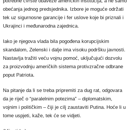
potrebne čvrste obaveze američkih institucija, a ne samo
obećanja jednog predsjednika. Izbore je moguće održati
tek uz sigurnosne garancije i fer uslove koje bi priznali i
Ukrajinci i međunarodna zajednica.
Iako je njegova vlada bila pogođena korupcijskim
skandalom, Zelenski i dalje ima visoku podršku javnosti.
Nastavlja tražiti veću vojnu pomoć, uključujući dozvolu
za proizvodnju američkih sistema protivzračne odbrane
poput Patriota.
Na pitanje da li se treba pripremiti za dug rat, odgovara
da je riječ o “paralelnim potezima” – diplomatskim,
vojnim i političkim – čiji je cilj zaustaviti Putina. Hoće li u
tome uspjeti, kaže, tek će se vidjeti.