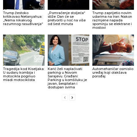
Trump žestoko
„Pomračenje stoljeća“
Trump zaprijetio novim
kritikovao Netanyahua:
stiže: Dan će se
udarima na Iran: Nakon
„Nema nikakvog
pretvoriti u noć na više
razmjene napada
razumnog rasuđivanja“
od šest minuta
spominju se elektrane i
mostovi
Tragedija kod Kiseljaka:
Karić želi naplaćivati
Automehaničar osmislio
U sudaru kombija i
parking u Novom
uređaj koji olakšava
motocikla poginuo
Sarajevu. Građani:
porođaj
mladi motociklista
Parking u komšiluku je
javan, besplatan i
dostupan svima