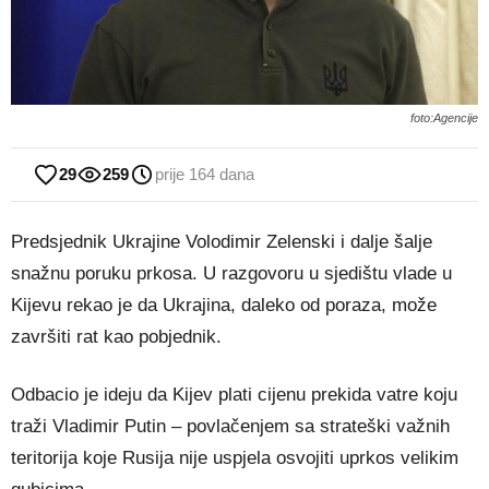
foto:Agencije
29
259
prije 164 dana
Predsjednik Ukrajine Volodimir Zelenski i dalje šalje
snažnu poruku prkosa. U razgovoru u sjedištu vlade u
Kijevu rekao je da Ukrajina, daleko od poraza, može
završiti rat kao pobjednik.
Odbacio je ideju da Kijev plati cijenu prekida vatre koju
traži Vladimir Putin – povlačenjem sa strateški važnih
teritorija koje Rusija nije uspjela osvojiti uprkos velikim