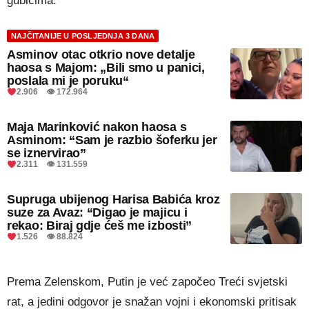
gubicima.
NAJČITANIJE U POSLJEDNJA 3 DANA
Asminov otac otkrio nove detalje
haosa s Majom: „Bili smo u panici,
poslala mi je poruku“
2.906 👁 172.964
Maja Marinković nakon haosa s
Asminom: “Sam je razbio šoferku jer
se iznervirao”
2.311 👁 131.559
Supruga ubijenog Harisa Babića kroz
suze za Avaz: “Digao je majicu i
rekao: Biraj gdje ćeš me izbosti”
1.526 👁 88.824
Prema Zelenskom, Putin je već započeo Treći svjetski
rat, a jedini odgovor je snažan vojni i ekonomski pritisak