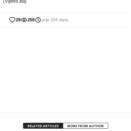
(Vijesti.ba)
29
259
prije 164 dana
RELATED ARTICLES
MORE FROM AUTHOR