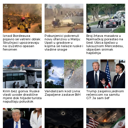
Iznad Bordeauxa
Pobunjenici pokrenuli
Broj žrtava masakra u
pojavio se vatreni oblak:
novu ofanzivu u Maliju:
Njemačkoj porastao na
Stručnjaci upozoravaju
Upali u gradove u
šest: Ubica bježao u
na izuzetno opasan
kojima se nalaze ruske i
luksuznom Mercedesu,
fenomen
vladine snage
objavljen snimak
hapšenja
Krim bez goriva: Ruske
Vandalizam kod Livna:
Trump zasjenio jednom
vlasti uvode drastične
Zapaljene zastave BiH
rečenicom na samitu
mjere dok hiljade turista
G7: Ja sam šef
napuštaju poluotok