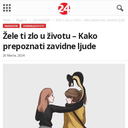
Home
Magazin
Zanimljivosti
Žele ti zlo u životu – Kako prepoznati zavidne ljude
MAGAZIN
ZANIMLJIVOSTI
Žele ti zlo u životu – Kako
prepoznati zavidne ljude
20 Marta, 2024