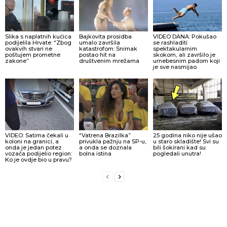
Slika s naplatnih kućica
Bajkovita prosidba
VIDEO DANA: Pokušao
podijelila Hrvate: “Zbog
umalo završila
se rashladiti
ovakvih stvari ne
katastrofom: Snimak
spektakularnim
poštujem prometne
postao hit na
skokom, ali završilo je
zakone”
društvenim mrežama
urnebesnim padom koji
je sve nasmijao
VIDEO: Satima čekali u
“Vatrena Brazilka”
25 godina niko nije ušao
koloni na granici, a
privukla pažnju na SP-u,
u staro skladište! Svi su
onda je jedan potez
a onda se doznala
bili šokirani kad su
vozača podijelio region:
bolna istina
pogledali unutra!
Ko je ovdje bio u pravu?