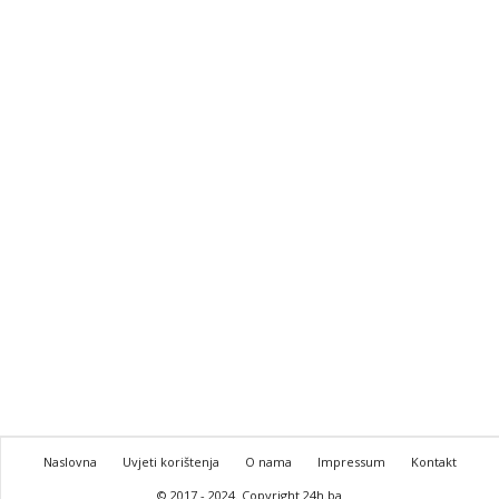
Naslovna
Uvjeti korištenja
O nama
Impressum
Kontakt
© 2017 - 2024. Copyright 24h.ba