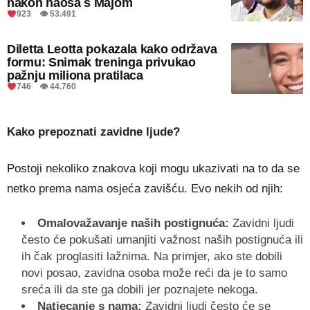
nakon haosa s Majom
923 👁 53.491
Diletta Leotta pokazala kako održava
formu: Snimak treninga privukao
pažnju miliona pratilaca
746 👁 44.760
Kako prepoznati zavidne ljude?
Postoji nekoliko znakova koji mogu ukazivati na to da se
netko prema nama osjeća zavišću. Evo nekih od njih:
Omalovažavanje naših postignuća:
Zavidni ljudi
često će pokušati umanjiti važnost naših postignuća ili
ih čak proglasiti lažnima. Na primjer, ako ste dobili
novi posao, zavidna osoba može reći da je to samo
sreća ili da ste ga dobili jer poznajete nekoga.
Natjecanje s nama:
Zavidni ljudi često će se