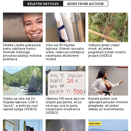
RELATED ARTICLES
MORE FROM AUTHOR
Diletta Leotta pokazala
Više od 30 hiljada
Odlučio preći viseći
kako održava formu:
lajkova: Učenik razvalio
most, ali jedan
Snimak treninga
vrata, reakcija učiteljice
pogrešan korak značio
privukao pažnju miliona
nasmijala društvene
je pad (VIDEO)
pratilaca
mreže
Video sa više od 20
Obećao 100 eura ako ne
Karate potezi ove
hiljada lajkova: Golf 4
izliječi pacijenta, ali je
djevojke privukli milione
“puca”, a policija vozi
na kraju sva tri puta
pregleda, ali jedan
ispred njega (VIDEO)
nasamario muškarca
detalj svi komentarišu
(VIDEO)