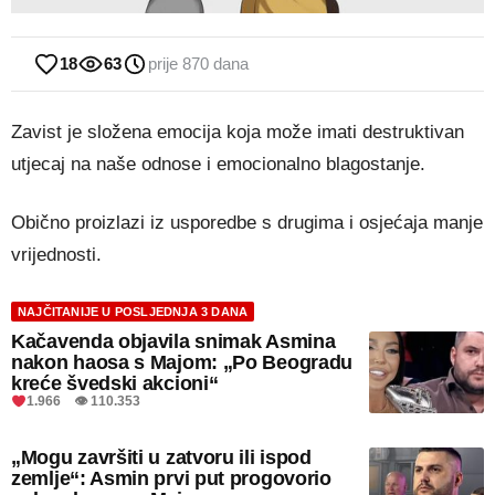
18
63
prije 870 dana
Zavist je složena emocija koja može imati destruktivan
utjecaj na naše odnose i emocionalno blagostanje.
Obično proizlazi iz usporedbe s drugima i osjećaja manje
vrijednosti.
NAJČITANIJE U POSLJEDNJA 3 DANA
Kačavenda objavila snimak Asmina
nakon haosa s Majom: „Po Beogradu
kreće švedski akcioni“
1.966 👁 110.353
„Mogu završiti u zatvoru ili ispod
zemlje“: Asmin prvi put progovorio