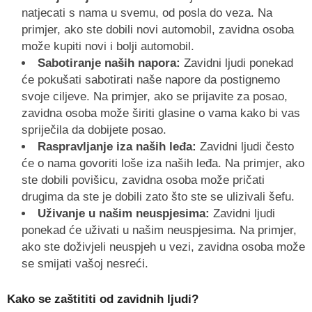
natjecati s nama u svemu, od posla do veza. Na
primjer, ako ste dobili novi automobil, zavidna osoba
može kupiti novi i bolji automobil.
Sabotiranje naših napora:
Zavidni ljudi ponekad
će pokušati sabotirati naše napore da postignemo
svoje ciljeve. Na primjer, ako se prijavite za posao,
zavidna osoba može širiti glasine o vama kako bi vas
spriječila da dobijete posao.
Raspravljanje iza naših leđa:
Zavidni ljudi često
će o nama govoriti loše iza naših leđa. Na primjer, ako
ste dobili povišicu, zavidna osoba može pričati
drugima da ste je dobili zato što ste se ulizivali šefu.
Uživanje u našim neuspjesima:
Zavidni ljudi
ponekad će uživati u našim neuspjesima. Na primjer,
ako ste doživjeli neuspjeh u vezi, zavidna osoba može
se smijati vašoj nesreći.
Kako se zaštititi od zavidnih ljudi?