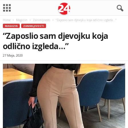
Home
Magazin
Zanimljivosti
“Zaposlio sam djevojku koja odlično izgleda…”
MAGAZIN
ZANIMLJIVOSTI
“Zaposlio sam djevojku koja
odlično izgleda…”
27 Maja, 2020