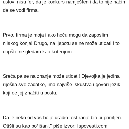
uslovi nisu fer, da je konkurs namješten i da to nije način
da se vodi firma.
Prvo, firma je moja i ako hoću mogu da zaposlim i
nilskog konja! Drugo, na ljepotu se ne može uticati i to
uopšte ne gledam kao kriterijum.
Sreća pa se na znanje može uticati! Djevojka je jedina
riješila sve zadatke, ima najviše iskustva i govori jezik
koji će joj značiti u poslu.
Da je neko od vas bolje uradio testiranje bio bi primljen.
Otišli su kao po*išani.” piše izvor: Ispovesti.com