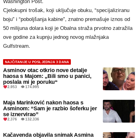
Washington Post.
Cjelokupni trošak, koji uključuje obuku, “specijaliziranu
boju” i “poboljšanja kabine”, znatno premašuje iznos od
50 milijuna dolara koji je Obalna straža prvotno zatražila
ove godine za kupnju jednog novog mlažnjaka
Gulfstream.
NAJČITANIJE U POSLJEDNJA 3 DANA
Asminov otac otkrio nove detalje
haosa s Majom: „Bili smo u panici,
poslala mi je poruku“
2.953 👁 174.995
Maja Marinković nakon haosa s
Asminom: “Sam je razbio šoferku jer
se iznervirao”
2.376 👁 132.336
Kačavenda objavila snimak Asmina