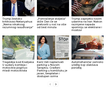
Trump žestoko
„Pomračenje stoljeća“
Trump zaprijetio novim
kritikovao Netanyahua:
stiže: Dan će se
udarima na Iran: Nakon
„Nema nikakvog
pretvoriti u noć na više
razmjene napada
razumnog rasuđivanja“
od šest minuta
spominju se elektrane i
mostovi
Tragedija kod Kiseljaka:
Karić želi naplaćivati
Automehaničar osmislio
U sudaru kombija i
parking u Novom
uređaj koji olakšava
motocikla poginuo
Sarajevu. Građani:
porođaj
mladi motociklista
Parking u komšiluku je
javan, besplatan i
dostupan svima