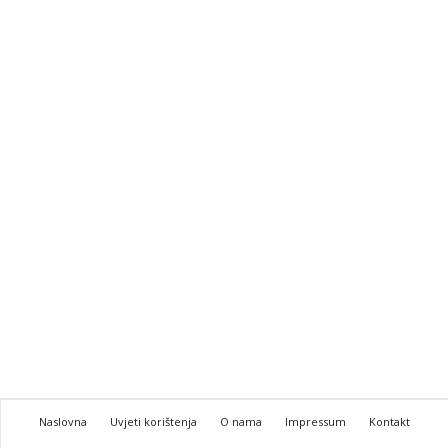
Naslovna
Uvjeti korištenja
O nama
Impressum
Kontakt