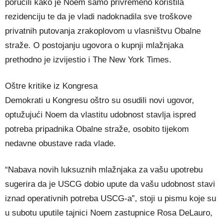
poručili kako je Noem samo privremeno koristila
rezidenciju te da je vladi nadoknadila sve troškove
privatnih putovanja zrakoplovom u vlasništvu Obalne
straže. O postojanju ugovora o kupnji mlažnjaka
prethodno je izvijestio i The New York Times.
Oštre kritike iz Kongresa
Demokrati u Kongresu oštro su osudili novi ugovor,
optužujući Noem da vlastitu udobnost stavlja ispred
potreba pripadnika Obalne straže, osobito tijekom
nedavne obustave rada vlade.
“Nabava novih luksuznih mlažnjaka za vašu upotrebu
sugerira da je USCG dobio upute da vašu udobnost stavi
iznad operativnih potreba USCG-a”, stoji u pismu koje su
u subotu uputile tajnici Noem zastupnice Rosa DeLauro,