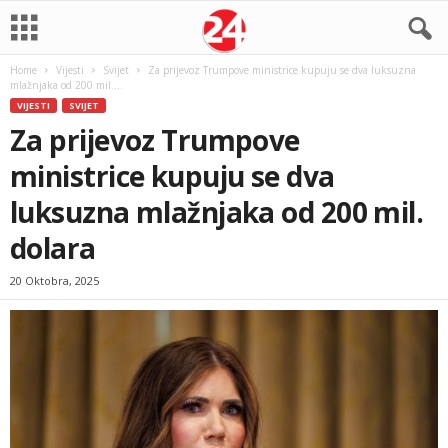
Home
Vijesti
Svijet
Za prijevoz Trumpove ministrice kupuju se dva luksuzna
mlažnjaka od 200 mil....
VIJESTI
SVIJET
Za prijevoz Trumpove
ministrice kupuju se dva
luksuzna mlažnjaka od 200 mil.
dolara
20 Oktobra, 2025