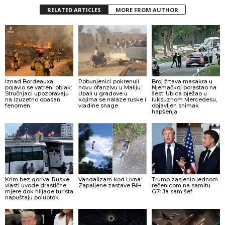
RELATED ARTICLES
MORE FROM AUTHOR
Iznad Bordeauxa
Pobunjenici pokrenuli
Broj žrtava masakra u
pojavio se vatreni oblak:
novu ofanzivu u Maliju:
Njemačkoj porastao na
Stručnjaci upozoravaju
Upali u gradove u
šest: Ubica bježao u
na izuzetno opasan
kojima se nalaze ruske i
luksuznom Mercedesu,
fenomen
vladine snage
objavljen snimak
hapšenja
Krim bez goriva: Ruske
Vandalizam kod Livna:
Trump zasjenio jednom
vlasti uvode drastične
Zapaljene zastave BiH
rečenicom na samitu
mjere dok hiljade turista
G7: Ja sam šef
napuštaju poluotok