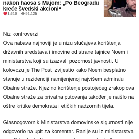
nakon haosa s Majom: „Po Beogradu
kreće švedski akcioni“
1.610 👁 91.125
Niz kontroverzi
Ova nabava najnoviji je u nizu slučajeva korištenja
državnih sredstava i imovine od strane tajnice Noem i
ministarstva koji su izazvali pozornost javnosti. U
kolovozu je The Post izvijestio kako Noem besplatno
stanuje u rezidenciji namijenjenoj najvišem admiralu
Obalne straže. Njezino korištenje postojećeg zrakoplova
Obalne straže za privatna putovanja također je naišlo na
oštre kritike demokrata i etičkih nadzornih tijela.
Glasnogovornik Ministarstva domovinske sigurnosti nije
odgovorio na upit za komentar. Ranije su iz ministarstva