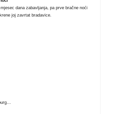
noći
mjesec dana zabavljanja, pa prve bračne noći
 krene joj zavrtat bradavice.
mburg…