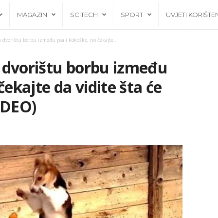
MAGAZIN
SCITECH
SPORT
UVJETI KORIŠTE
 dvorištu borbu između psa i kokoške, no čekajte...
 dvorištu borbu između
čekajte da vidite šta će
IDEO)