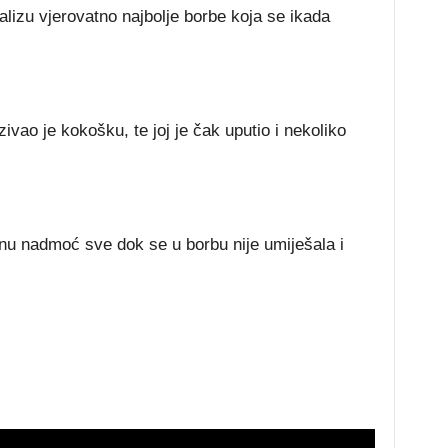
lizu vjerovatno najbolje borbe koja se ikada
ivao je kokošku, te joj je čak uputio i nekoliko
tnu nadmoć sve dok se u borbu nije umiješala i