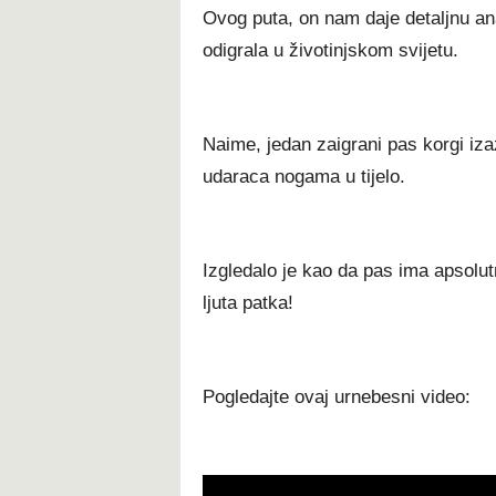
Ovog puta, on nam daje detaljnu ana
odigrala u životinjskom svijetu.
Naime, jedan zaigrani pas korgi izaz
udaraca nogama u tijelo.
Izgledalo je kao da pas ima apsolu
ljuta patka!
Pogledajte ovaj urnebesni video: