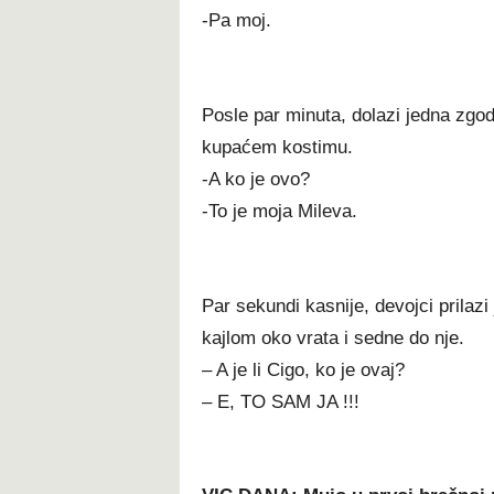
-Pa moj.
Posle par minuta, dolazi jedna zgo
kupaćem kostimu.
-A ko je ovo?
-To je moja Mileva.
Par sekundi kasnije, devojci prilazi
kajlom oko vrata i sedne do nje.
– A je li Cigo, ko je ovaj?
– E, TO SAM JA !!!