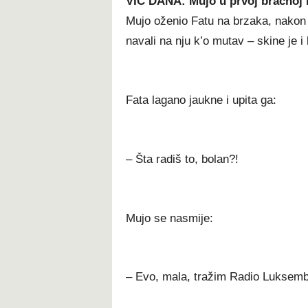
VIC DANA: Mujo u prvoj bračnoj 
Mujo oženio Fatu na brzaka, nakon 
navali na nju k’o mutav – skine je i
Fata lagano jaukne i upita ga:
– Šta radiš to, bolan?!
Mujo se nasmije:
– Evo, mala, tražim Radio Lukse