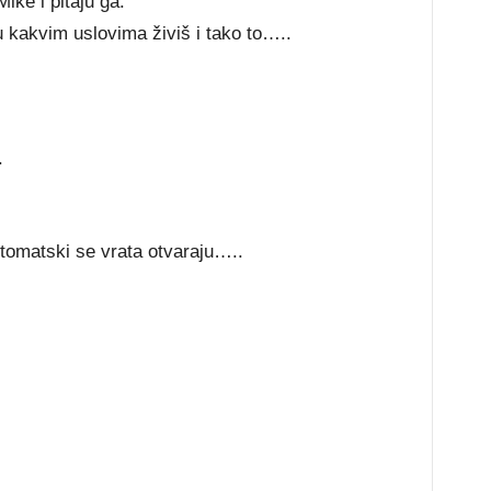
ike i pitaju ga:
 kakvim uslovima živiš i tako to…..
.
utomatski se vrata otvaraju…..