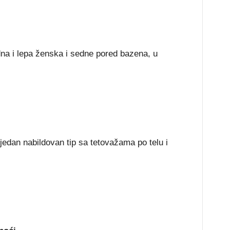
dna i lepa ženska i sedne pored bazena, u
 jedan nabildovan tip sa tetovažama po telu i