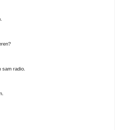
.
teren?
 sam radio.
n.