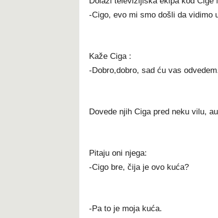
Dolazi televizijiska ekipa kod Cige M
-Cigo, evo mi smo došli da vidimo u
Kaže Ciga :
-Dobro,dobro, sad ću vas odvedem
Dovede njih Ciga pred neku vilu, a
Pitaju oni njega:
-Cigo bre, čija je ovo kuća?
-Pa to je moja kuća.