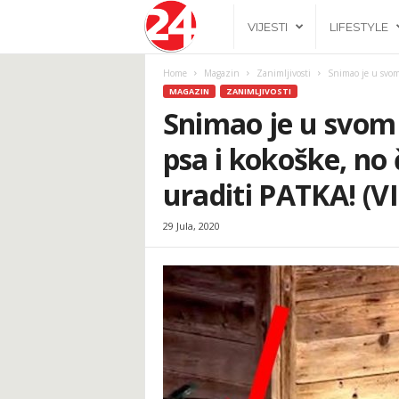
2
VIJESTI
LIFESTYLE
4
Home
Magazin
Zanimljivosti
Snimao je u svom
MAGAZIN
ZANIMLJIVOSTI
h
Snimao je u svom
psa i kokoške, no 
.
uraditi PATKA! (V
b
29 Jula, 2020
a