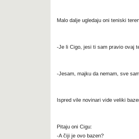
Malo dalje ugledaju oni teniski teren
-Je li Cigo, jesi ti sam pravio ovaj 
-Jesam, majku da nemam, sve sam
Ispred vile novinari vide veliki baze
Pitaju oni Cigu:
-A čiji je ovo bazen?