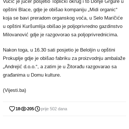
Vučić je jučer posjetio Toplički okrug i to Donje Grgure u
opštini Blace, gdje je obišao kompaniju „Midi organic“
koja se bavi preradom organskog voća, u Selo Maričiće
u opštini Kuršumlija obišao je poljoprivredno gazdinstvo
Milovanović gdje je razgovorao sa poljoprivrednicima.
Nakon toga, u 16.30 sati posjetio je Beloljin u opštini
Prokuplje gdje je obišao fabriku za proizvodnju ambalaže
„Andrejić d.o.o.“, a zatim je u Žitorađu razgovarao sa
građanima u Domu kulture.
(Vijesti.ba)
18
205
prije 502 dana