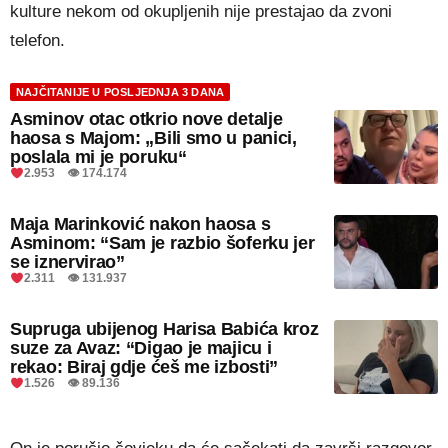
kulture nekom od okupljenih nije prestajao da zvoni
telefon.
NAJČITANIJE U POSLJEDNJA 3 DANA
Asminov otac otkrio nove detalje
haosa s Majom: „Bili smo u panici,
poslala mi je poruku“
2.953 👁 174.174
Maja Marinković nakon haosa s
Asminom: “Sam je razbio šoferku jer
se iznervirao”
2.311 👁 131.937
Supruga ubijenog Harisa Babića kroz
suze za Avaz: “Digao je majicu i
rekao: Biraj gdje ćeš me izbosti”
1.526 👁 89.136