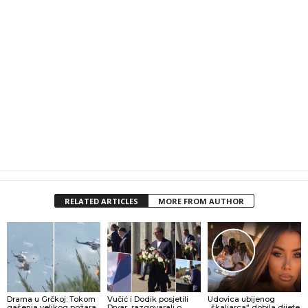
RELATED ARTICLES
MORE FROM AUTHOR
Drama u Grčkoj: Tokom
Vučić i Dodik posjetili
Udovica ubijenog
gašenja velikog požara
Drvar, razgovarali o
„škaljarca“ dobila dijete