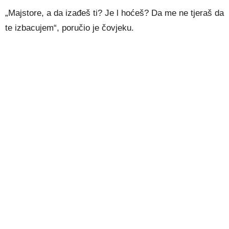
„Majstore, a da izađeš ti? Je l hoćeš? Da me ne tjeraš da
te izbacujem“, poručio je čovjeku.