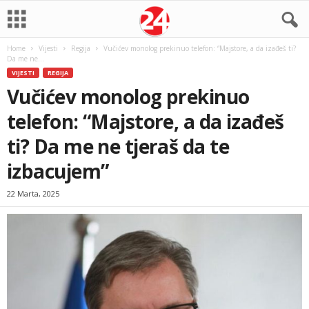
Home
Vijesti
Regija
Vučićev monolog prekinuo telefon: “Majstore, a da izađeš ti?
Da me ne...
VIJESTI
REGIJA
Vučićev monolog prekinuo
telefon: “Majstore, a da izađeš
ti? Da me ne tjeraš da te
izbacujem”
22 Marta, 2025