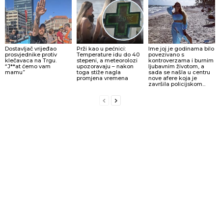
Dostavljač vrijeđao
Prži kao u pećnici:
Ime joj je godinama bilo
prosvjednike protiv
Temperature idu do 40
povezivano s
klečavaca na Trgu.
stepeni, a meteorolozi
kontroverzama i burnim
“J**at ćemo vam
upozoravaju – nakon
ljubavnim životom, a
mamu”
toga stiže nagla
sada se našla u centru
promjena vremena
nove afere koja je
završila policijskom...