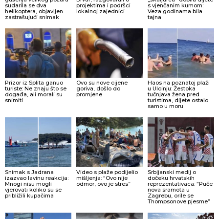
sudarila se dva
projektima i podršci
s vjenčanim kumom:
helikoptera, objavljen
lokalnoj zajednici
Veza godinama bila
zastrašujući snimak
tajna
Prizor iz Splita ganuo
Ovo su nove cijene
Haos na poznatoj plaži
turiste: Ne znaju što se
goriva, došlo do
u Ulcinju: Žestoka
događa, ali morali su
promjene
tučnjava žena pred
snimiti
turistima, dijete ostalo
samo u moru
Snimak s Jadrana
Video s plaže podijelio
Srbijanski medij o
izazvao lavinu reakcija:
mišljenja: “Ovo nije
dočeku hrvatskih
Mnogi nisu mogli
odmor, ovo je stres”
reprezentativaca: “Puče
vjerovati koliko su se
nova sramota u
približili kupačima
Zagrebu, orile se
Thompsonove pjesme”