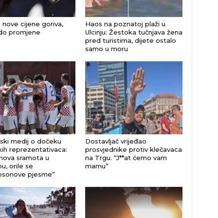
 nove cijene goriva,
Haos na poznatoj plaži u
do promjene
Ulcinju: Žestoka tučnjava žena
pred turistima, dijete ostalo
samo u moru
nski medij o dočeku
Dostavljač vrijeđao
kih reprezentativaca:
prosvjednike protiv klečavaca
nova sramota u
na Trgu. “J**at ćemo vam
u, orile se
mamu”
sonove pjesme”