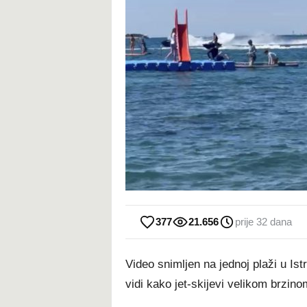
377
21.656
prije 32 dana
Video snimljen na jednoj plaži u Ist
vidi kako jet-skijevi velikom brzin