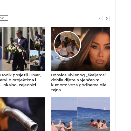
OR
 Dodik posjetili Drvar,
Udovica ubijenog „škaljarca“
rali o projektima i
dobila dijete s vjenčanim
 lokalnoj zajednici
kumom: Veza godinama bila
tajna