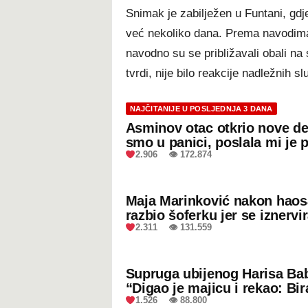
Snimak je zabilježen u Funtani, gdj
već nekoliko dana. Prema navodima 
navodno su se približavali obali n
tvrdi, nije bilo reakcije nadležnih sl
NAJČITANIJE U POSLJEDNJA 3 DANA
Asminov otac otkrio nove de
smo u panici, poslala mi je 
2.906 👁 172.874
Maja Marinković nakon hao
razbio šoferku jer se iznervi
2.311 👁 131.559
Supruga ubijenog Harisa Bab
“Digao je majicu i rekao: Bir
1.526 👁 88.800