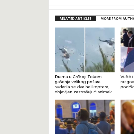
RELATED ARTICLES
MORE FROM AUTH
Drama u Grčkoj: Tokom
Vučić i
gašenja velikog požara
razgova
sudarila se dva helikoptera,
podršci
objavljen zastrašujući snimak