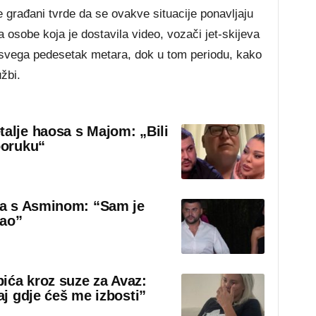
e građani tvrde da se ovakve situacije ponavljaju
osobe koja je dostavila video, vozači jet-skijeva
a svega pedesetak metara, dok u tom periodu, kako
užbi.
talje haosa s Majom: „Bili
poruku“
sa s Asminom: “Sam je
rao”
ića kroz suze za Avaz:
aj gdje ćeš me izbosti”