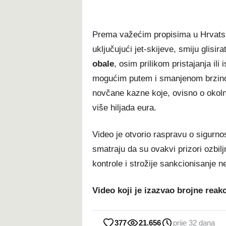
Prema važećim propisima u Hrvatsko
uključujući jet-skijeve, smiju glisir
obale
, osim prilikom pristajanja ili
mogućim putem i smanjenom brzinom
novčane kazne koje, ovisno o okoln
više hiljada eura.
Video je otvorio raspravu o sigurno
smatraju da su ovakvi prizori ozbil
kontrole i strožije sankcionisanje 
Video koji je izazvao brojne reak
377
21.656
prije 32 dana