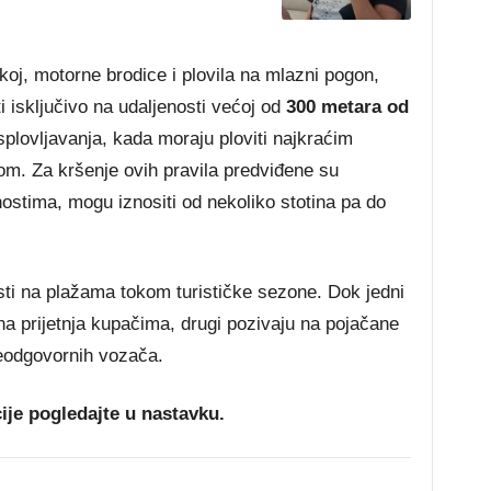
j, motorne brodice i plovila na mlazni pogon,
ati isključivo na udaljenosti većoj od
300 metara od
 isplovljavanja, kada moraju ploviti najkraćim
. Za kršenje ovih pravila predviđene su
ostima, mogu iznositi od nekoliko stotina pa do
sti na plažama tokom turističke sezone. Dok jedni
jna prijetnja kupačima, drugi pozivaju na pojačane
neodgovornih vozača.
cije pogledajte u nastavku.