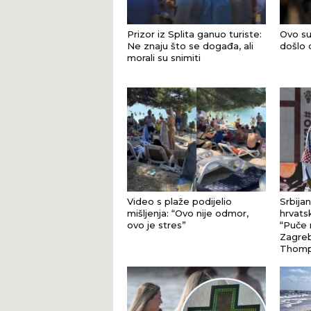
Prizor iz Splita ganuo turiste:
Ovo su
Ne znaju što se događa, ali
došlo 
morali su snimiti
Video s plaže podijelio
Srbija
mišljenja: “Ovo nije odmor,
hrvats
ovo je stres”
“Puče 
Zagreb
Thomp