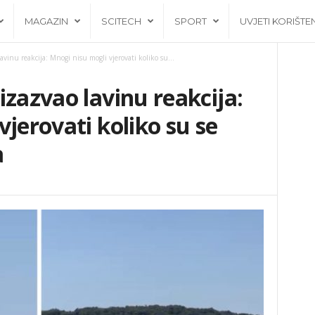
MAGAZIN
SCITECH
SPORT
UVJETI KORIŠTE
vinu reakcija: Mnogi nisu mogli vjerovati koliko su...
izazvao lavinu reakcija:
jerovati koliko su se
a