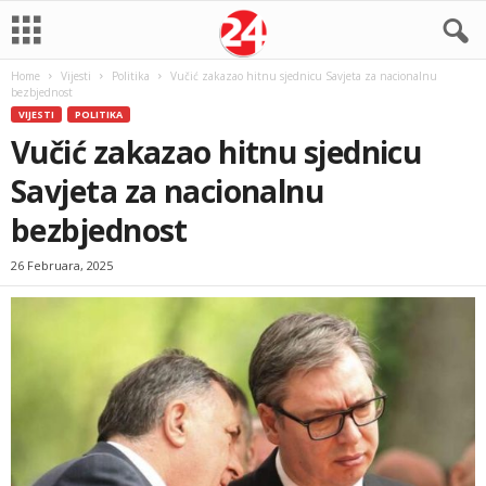
Home
Vijesti
Politika
Vučić zakazao hitnu sjednicu Savjeta za nacionalnu
bezbjednost
VIJESTI
POLITIKA
Vučić zakazao hitnu sjednicu
Savjeta za nacionalnu
bezbjednost
26 Februara, 2025