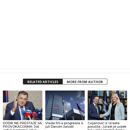
RELATED ARTICLES
MORE FROM AUTHOR
DODIK NE PRESTAJE SA
Vlada RS-a proglasila 4.
Cvijanović iz Izraela
PROVOKACIJAMA: Još
juli Danom žalosti
poručila: „Izrael je uvijek
jedan besramni istup
bio veliki prijatelj Srpke,