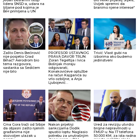
lidera SNSD-a, udara na
Uvijek spremni da
ljiljane pod kojima je
branimo njene interese“
BiH primljena u UN
Zašto Denis Bećirović
PROFESOR USTAVNOG
Trivić: Vlast gubi na
nije posjetio Grad
PRAVA DAVOR TRLIN:
izborima ako budemo
Bihać? Aerodrom bio
Zoran Tegeltija i Ivica
jedinstveni
tema razgovora,
Bošnjak moraju
sastanka sa Sedićem
odgovarati,
nije bilo
Konakovićeve optužbe
na račun Kajganića su
vrlo ozbiljne, a Anja
Ljubojević…
Crna Gora traži od Srbije
Nakon prijetnji
Ured za reviziju utvrdio
da objasni zašto njenim
sankcijama Dodik
brojne nepravilnosti u
građanima nije
spustio loptu: Naglasio
FMUP-u: Na 17 telefona
dozvoljen ulazak u
potrebu za unutrašnjim
50.000 KM, za ista radna