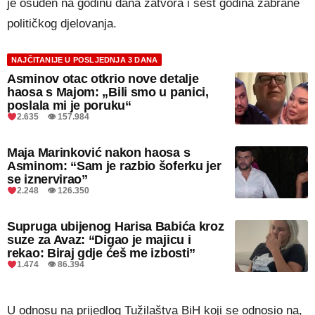
je osuđen na godinu dana zatvora i šest godina zabrane
političkog djelovanja.
NAJČITANIJE U POSLJEDNJA 3 DANA
Asminov otac otkrio nove detalje
haosa s Majom: „Bili smo u panici,
poslala mi je poruku“
2.635 👁 157.984
Maja Marinković nakon haosa s
Asminom: “Sam je razbio šoferku jer
se iznervirao”
2.248 👁 126.350
Supruga ubijenog Harisa Babića kroz
suze za Avaz: “Digao je majicu i
rekao: Biraj gdje ćeš me izbosti”
1.474 👁 86.394
U odnosu na prijedlog Tužilaštva BiH koji se odnosio na,