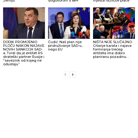
zemlju
dogovorom u BiH
mjesta različite plaće
DODIK PROMIJENIO
Ćudić: Naš plan nije
NIŠTA NIJE SLUČAJNO:
PLOČU NAKON NAJAVE
pridruživanje SAD-u,
Crtanje karata i najava
NOVIH SANKCIJA SAD-
nego EU
formiranja trećeg
a: Tvrdi da je entitet RS
entiteta ima dobro
strateški partner Rusije i
planiranu pozadinu…
“saveznik od kojeg ne
odustaju”