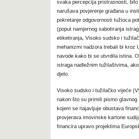
svaka percepcija pristrasnosti, bilo
narušava povjerenje građana u inst
pokretanje odgovornosti tužioca potr
(poput namjernog sabotiranja istrag
etiketiranja, Visoko sudsko i tužil
mehanizmi nadzora trebali bi kroz Ur
navode kako bi se utvrdila istina. 
istraga nadležnim tužilaštvima, ako
djelo.
Visoko sudsko i tužilačko vijeće (VS
nakon što su primili pismo glavnog 
kojem se najavljuje obustava financ
provjerava imovinske kartone sudija
financira upravo projektima Europsk