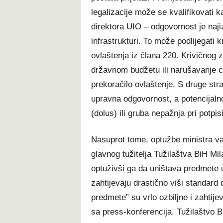
legalizacije može se kvalifikovati k
direktora UIO – odgovornost je najizg
infrastrukturi. To može podlijegati k
ovlaštenja iz člana 220. Krivičnog
državnom budžetu ili narušavanje ca
prekoračilo ovlaštenje. S druge stra
upravna odgovornost, a potencijalno
(dolus) ili gruba nepažnja pri potpi
Nasuprot tome, optužbe ministra va
glavnog tužitelja Tužilaštva BiH 
optuživši ga da uništava predmete 
zahtijevaju drastično viši standard
predmete” su vrlo ozbiljne i zahtij
sa press-konferencija. Tužilaštvo Bi