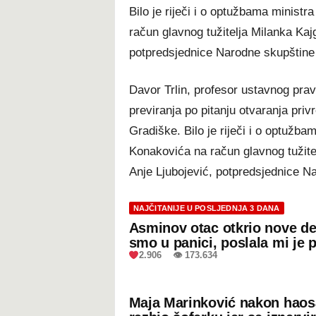
Bilo je riječi i o optužbama minist
račun glavnog tužitelja Milanka Kaj
potpredsjednice Narodne skupštine
Davor Trlin, profesor ustavnog pra
previranja po pitanju otvaranja pr
Gradiške. Bilo je riječi i o optužb
Konakovića na račun glavnog tužite
Anje Ljubojević, potpredsjednice N
NAJČITANIJE U POSLJEDNJA 3 DANA
Asminov otac otkrio nove de
smo u panici, poslala mi je 
2.906 👁 173.634
Maja Marinković nakon hao