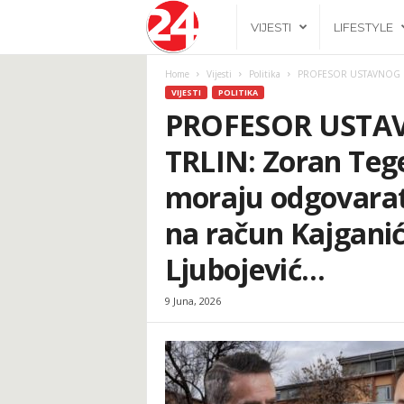
2
VIJESTI
LIFESTYLE
4
Home
Vijesti
Politika
PROFESOR USTAVNOG PRAVA
VIJESTI
POLITIKA
h
PROFESOR USTA
TRLIN: Zoran Tegel
.
moraju odgovarat
b
na račun Kajganića
a
Ljubojević…
9 Juna, 2026