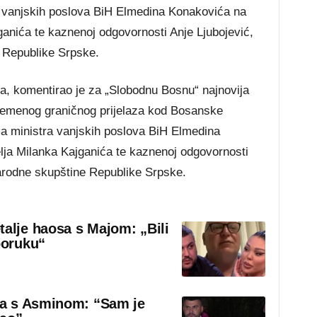
ra vanjskih poslova BiH Elmedina Konakovića na
ganića te kaznenoj odgovornosti Anje Ljubojević,
 Republike Srpske.
va, komentirao je za „Slobodnu Bosnu“ najnovija
ivremenog graničnog prijelaza kod Bosanske
ama ministra vanjskih poslova BiH Elmedina
lja Milanka Kajganića te kaznenoj odgovornosti
arodne skupštine Republike Srpske.
talje haosa s Majom: „Bili
poruku“
sa s Asminom: “Sam je