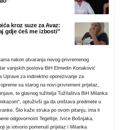
rao”
ića kroz suze za Avaz:
aj gdje ćeš me izbosti”
jama nakon otvaranja novog-privremenog
star vanjskih poslova BiH Elmedin Konaković
ora Uprave za indirektno oporezivanje za
preme sa starog na novi-privremeni prijelaz,
rijave, te glavnog tužitelja Tužilaštva BiH Milanka
kazom“, optuživši ga da uništava predmete u
ranke. Što kaže struka po ovom pitanju, ima li
ene odgovornosti Tegeltije, Ivice Bošnjaka,
ji je iotvorio pomenuti prijelaz i Milanka