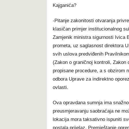
Kajganića?
-Pitanje zakonitosti otvaranja priv
klasičan primjer institucionalnog s
Zamjenik ministra sigurnosti Ivica 
prometa, uz saglasnost direktora U
svih uslova predviđenih Pravilniko
(Zakon o graničnoj kontroli, Zakon
propisane procedure, a s obzirom n
odbora Uprave za indirektno oporezi
ovlasti.
Ova opravdana sumnja ima snažno u
preusmjeravanju saobraćaja ne može
lokacija mora taksativno ispuniti s
postala prijelaz. Premještanje opr