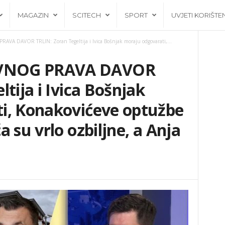
MAGAZIN
SCITECH
SPORT
UVJETI KORIŠTE
 DAVOR TRLIN: Zoran Tegeltija i Ivica Bošnjak moraju odgovarati,...
VNOG PRAVA DAVOR
tija i Ivica Bošnjak
i, Konakovićeve optužbe
 su vrlo ozbiljne, a Anja