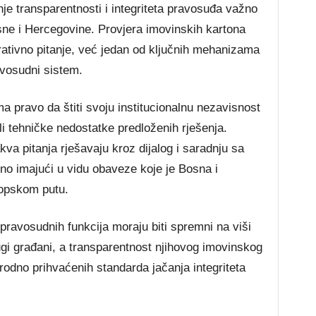
nje transparentnosti i integriteta pravosuđa važno
sne i Hercegovine. Provjera imovinskih kartona
trativno pitanje, već jedan od ključnih mehanizama
avosudni sistem.
ma pravo da štiti svoju institucionalnu nezavisnost
li tehničke nedostatke predloženih rješenja.
va pitanja rješavaju kroz dijalog i saradnju sa
no imajući u vidu obaveze koje je Bosna i
opskom putu.
ravosudnih funkcija moraju biti spremni na viši
gi građani, a transparentnost njihovog imovinskog
odno prihvaćenih standarda jačanja integriteta