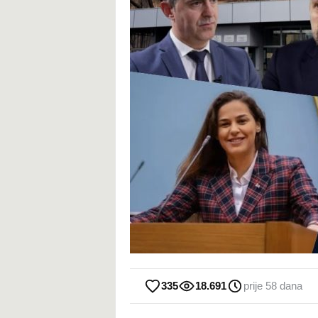
335
18.691
prije 58 dana