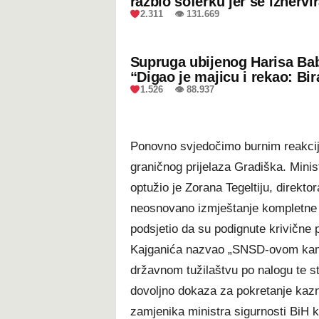
razbio šoferku jer se iznervi
2.311 👁 131.669
Supruga ubijenog Harisa Bab
“Digao je majicu i rekao: Bir
1.526 👁 88.937
Ponovno svjedočimo burnim reakci
graničnog prijelaza Gradiška. Mini
optužio je Zorana Tegeltiju, direkt
neosnovano izmještanje kompletne o
podsjetio da su podignute krivične p
Kajganića nazvao „SNSD-ovom kami
državnom tužilaštvu po nalogu te st
dovoljno dokaza za pokretanje kazn
zamjenika ministra sigurnosti BiH ko