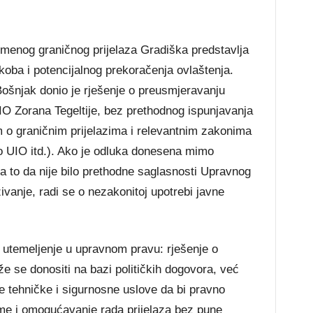
remenog graničnog prijelaza Gradiška predstavlja
ukoba i potencijalnog prekoračenja ovlaštenja.
Bošnjak donio je rješenje o preusmjeravanju
IO Zorana Tegeltije, bez prethodnog ispunjavanja
m o graničnim prijelazima i relevantnim zakonima
 o UIO itd.). Ako je odluka donesena mimo
a to da nije bilo prethodne saglasnosti Upravnog
vanje, radi se o nezakonitoj upotrebi javne
temeljenje u upravnom pravu: rješenje o
 se donositi na bazi političkih dogovora, već
ve tehničke i sigurnosne uslove da bi pravno
eme i omogućavanje rada prijelaza bez pune