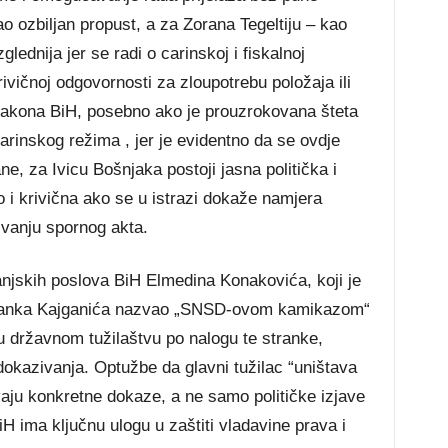
ao ozbiljan propust, a za Zorana Tegeltiju – kao
lednija jer se radi o carinskoj i fiskalnoj
rivičnoj odgovornosti za zloupotrebu položaja ili
 zakona BiH, posebno ako je prouzrokovana šteta
rinskog režima , jer je evidentno da se ovdje
ne, za Ivicu Bošnjaka postoji jasna politička i
 i krivična ako se u istrazi dokaže namjera
sivanju spornog akta.
njskih poslova BiH Elmedina Konakovića, koji je
Milanka Kajganića nazvao „SNSD-ovom kamikazom“
u državnom tužilaštvu po nalogu te stranke,
 dokazivanja. Optužbe da glavni tužilac “uništava
evaju konkretne dokaze, a ne samo političke izjave
H ima ključnu ulogu u zaštiti vladavine prava i