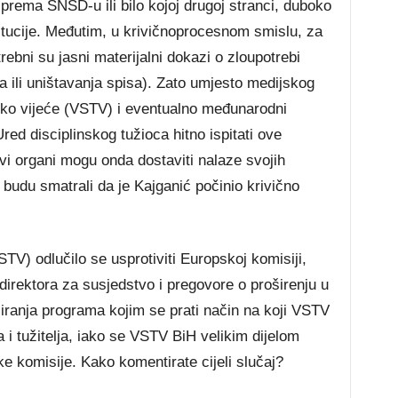
 prema SNSD-u ili bilo kojoj drugoj stranci, duboko
itucije. Međutim, u krivičnoprocesnom smislu, za
ebni su jasni materijalni dokazi o zloupotrebi
a ili uništavanja spisa). Zato umjesto medijskog
ačko vijeće (VSTV) i eventualno međunarodni
ed disciplinskog tužioca hitno ispitati ove
Ovi organi mogu onda dostaviti nalaze svojih
 budu smatrali da je Kajganić počinio krivično
TV) odlučilo se usprotiviti Europskoj komisiji,
direktora za susjedstvo i pregovore o proširenju u
iranja programa kojim se prati način na koji VSTV
 i tužitelja, iako se VSTV BiH velikim dijelom
e komisije. Kako komentirate cijeli slučaj?