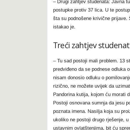
– Drugi zahtjev studenata: Javna t
postupke protiv 37 lica. U te postup
šta su podnošene krivične prijave. Š
istakao je.
Treći zahtjev studena
– Tu sad postoji mali problem. 13 st
predviđeno da se podnese odluka o
nisam donosio odluku o pomilovanju
rizično, ne možete uvijek da uzima
Pandorina kutija, kojom ću morati 
Postoji osnovana sumnja da jesu poči
poznata imena. Nasilja koja su proi
ukoliko ne postoji drugo rješenje, 
ustavnim ovlatštenjima, bit ću spr