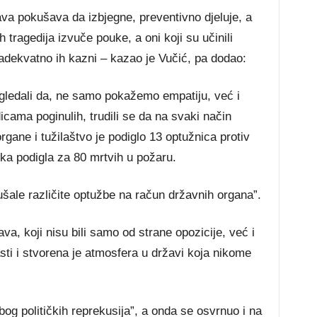
va pokušava da izbjegne, preventivno djeluje, a
 tragedija izvuče pouke, a oni koji su učinili
adekvatno ih kazni – kazao je Vučić, pa dodao:
gledali da, ne samo pokažemo empatiju, već i
ma poginulih, trudili se da na svaki način
gane i tužilaštvo je podiglo 13 optužnica protiv
rska podigla za 80 mrtvih u požaru.
ušale različite optužbe na račun državnih organa”.
a, koji nisu bili samo od strane opozicije, već i
ti i stvorena je atmosfera u državi koja nikome
bog političkih reprekusija”, a onda se osvrnuo i na