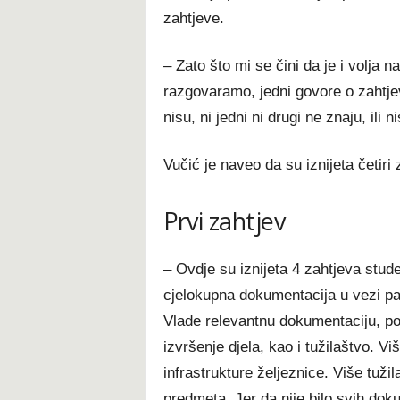
zahtjeve.
– Zato što mi se čini da je i volja 
razgovaramo, jedni govore o zahtjev
nisu, ni jedni ni drugi ne znaju, ili 
Vučić je naveo da su iznijeta četiri
Prvi zahtjev
– Ovdje su iznijeta 4 zahtjeva stud
cjelokupna dokumentacija u vezi pad
Vlade relevantnu dokumentaciju, po
izvršenje djela, kao i tužilaštvo. Viš
infrastrukture željeznice. Više tuži
predmeta. Jer da nije bilo svih do