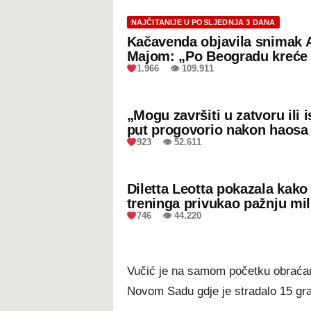
NAJČITANIJE U POSLJEDNJA 3 DANA
Kačavenda objavila snimak 
Majom: „Po Beogradu kreće 
1.966 👁 109.911
„Mogu završiti u zatvoru ili
put progovorio nakon haosa
923 👁 52.611
Diletta Leotta pokazala kak
treninga privukao pažnju mil
746 👁 44.220
Vučić je na samom početku obraćanj
Novom Sadu gdje je stradalo 15 gr