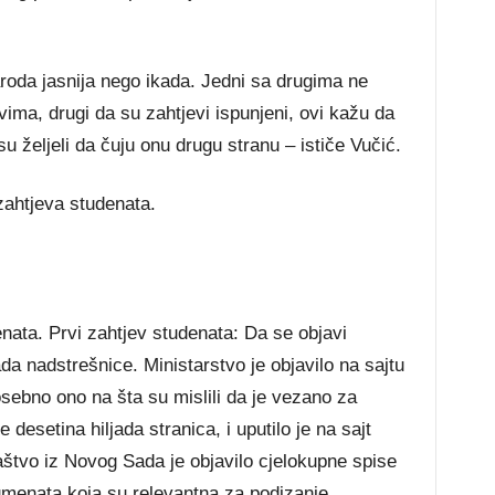
naroda jasnija nego ikada. Jedni sa drugima ne
ima, drugi da su zahtjevi ispunjeni, ovi kažu da
nisu željeli da čuju onu drugu stranu – ističe Vučić.
 zahtjeva studenata.
enata. Prvi zahtjev studenata: Da se objavi
a nadstrešnice. Ministarstvo je objavilo na sajtu
sebno ono na šta su mislili da je vezano za
e desetina hiljada stranica, i uputilo je na sajt
laštvo iz Novog Sada je objavilo cjelokupne spise
kumenata koja su relevantna za podizanje