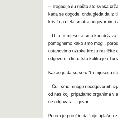
– Tragedije su nešto što svaka drža
kada se dogode, onda gleda da iz tih
krivična djela smatra odgovornim i 
– U ta tri mjeseca smo kao država 
pomognemo kako smo mogli, porodica
ustanovimo uzroke krozu različite or
odgovornih lica. Isto koliko je i Tu
Kazao je da su se u “tri mjeseca sl
– Čuli smo mnogo neodgovornih izjav
od nas koji pripadamo organima vlas
ne odgovara – govori.
Potom je poručio da “nije uplašen z