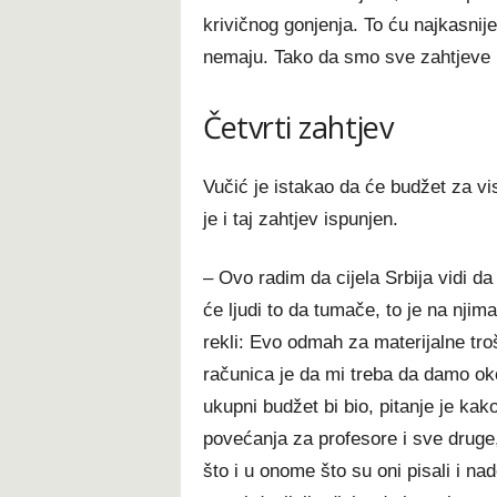
krivičnog gonjenja. To ću najkasnije
nemaju. Tako da smo sve zahtjeve i
Četvrti zahtjev
Vučić je istakao da će budžet za vi
je i taj zahtjev ispunjen.
– Ovo radim da cijela Srbija vidi d
će ljudi to da tumače, to je na nji
rekli: Evo odmah za materijalne tro
računica je da mi treba da damo ok
ukupni budžet bi bio, pitanje je ka
povećanja za profesore i sve druge,
što i u onome što su oni pisali i nado