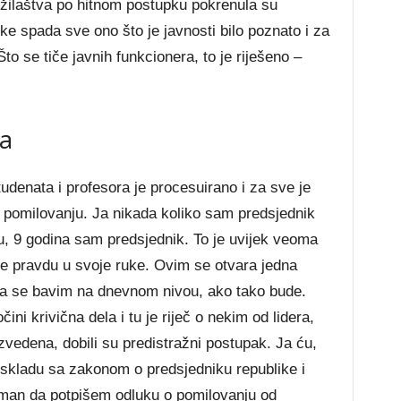
užilaštva po hitnom postupku pokrenula su
ke spada sve ono što je javnosti bilo poznato i za
to se tiče javnih funkcionera, to je riješeno –
ta
udenata i profesora je procesuirano i za sve je
 pomilovanju. Ja nikada koliko sam predsjednik
, 9 godina sam predsjednik. To je uvijek veoma
te pravdu u svoje ruke. Ovim se otvara jedna
da se bavim na dnevnom nivou, ako tako bude.
ni krivična dela i tu je riječ o nekim od lidera,
zvedena, dobili su predistražni postupak. Ja ću,
u skladu sa zakonom o predsjedniku republike i
eman da potpišem odluku o pomilovanju od