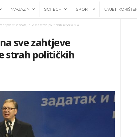
MAGAZIN
SCITECH
SPORT
UVJETI KORIŠTE
zahtjeve studenata, nije me strah političkih reperkusija
 na sve zahtjeve
 strah političkih