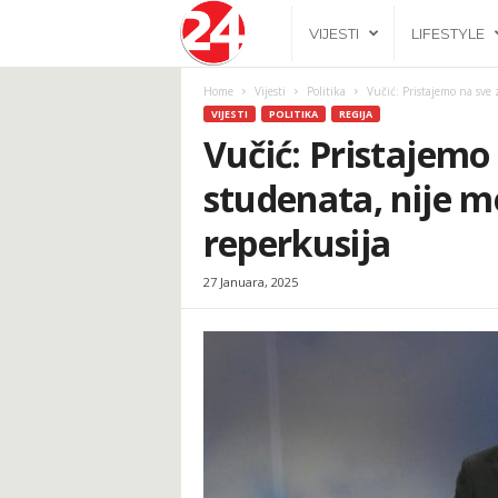
2
VIJESTI
LIFESTYLE
4
Home
Vijesti
Politika
Vučić: Pristajemo na sve 
VIJESTI
POLITIKA
REGIJA
h
Vučić: Pristajemo
studenata, nije me
.
reperkusija
b
27 Januara, 2025
a