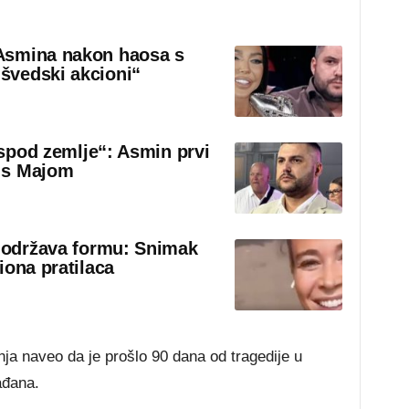
Asmina nakon haosa s
švedski akcioni“
 ispod zemlje“: Asmin prvi
 s Majom
o održava formu: Snimak
iona pratilaca
a naveo da je prošlo 90 dana od tragedije u
ađana.