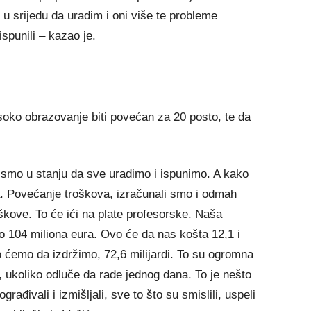
 u srijedu da uradim i oni više te probleme
spunili – kazao je.
soko obrazovanje biti povećan za 20 posto, te da
a smo u stanju da sve uradimo i ispunimo. A kako
ma. Povećanje troškova, izračunali smo i odmah
škove. To će ići na plate profesorske. Naša
o 104 miliona eura. Ovo će da nas košta 12,1 i
ko ćemo da izdržimo, 72,6 milijardi. To su ogromna
 ukoliko odluče da rade jednog dana. To je nešto
građivali i izmišljali, sve to što su smislili, uspeli