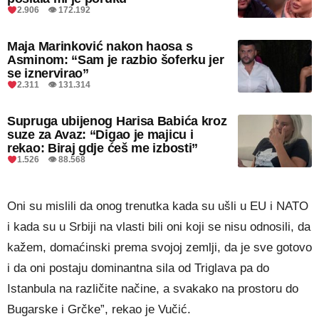
2.906 👁 172.192
Maja Marinković nakon haosa s
Asminom: “Sam je razbio šoferku jer
se iznervirao”
2.311 👁 131.314
Supruga ubijenog Harisa Babića kroz
suze za Avaz: “Digao je majicu i
rekao: Biraj gdje ćeš me izbosti”
1.526 👁 88.568
Oni su mislili da onog trenutka kada su ušli u EU i NATO
i kada su u Srbiji na vlasti bili oni koji se nisu odnosili, da
kažem, domaćinski prema svojoj zemlji, da je sve gotovo
i da oni postaju dominantna sila od Triglava pa do
Istanbula na različite načine, a svakako na prostoru do
Bugarske i Grčke”, rekao je Vučić.