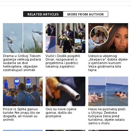
RELATED ARTICLES
MORE FROM AUTHOR
Drama u Grčkoj: Tokom
Vučić i Dodik posjetili
Udovica ubijenog
gašenja velikog požara
Drvar, razgovarali o
„škaljarca“ dobila dijete
sudarila se dva
projektima i podršci
s vjenčanim kumom:
helikoptera, objavljen
lokalnoj zajednici
Veza godinama bila
zastrašujući snimak
tajna
Prizor iz Splita ganuo
Ovo su nove cijene
Haos na poznatoj plaži
turiste: Ne znaju što se
goriva, došlo do
u Ulcinju: Žestoka
događa, ali morali su
promjene
tučnjava žena pred
snimiti
turistima, dijete ostalo
samo u moru