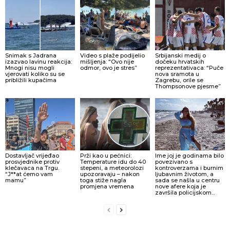
Snimak s Jadrana
Video s plaže podijelio
Srbijanski medij o
izazvao lavinu reakcija:
mišljenja: “Ovo nije
dočeku hrvatskih
Mnogi nisu mogli
odmor, ovo je stres”
reprezentativaca: “Puče
vjerovati koliko su se
nova sramota u
približili kupačima
Zagrebu, orile se
Thompsonove pjesme”
Dostavljač vrijeđao
Prži kao u pećnici:
Ime joj je godinama bilo
prosvjednike protiv
Temperature idu do 40
povezivano s
klečavaca na Trgu.
stepeni, a meteorolozi
kontroverzama i burnim
“J**at ćemo vam
upozoravaju – nakon
ljubavnim životom, a
mamu”
toga stiže nagla
sada se našla u centru
promjena vremena
nove afere koja je
završila policijskom...