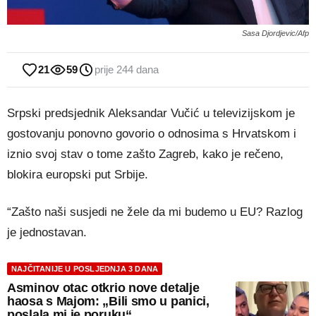
Sasa Djordjevic/Afp
21
59
prije 244 dana
Srpski predsjednik Aleksandar Vučić u televizijskom je
gostovanju ponovno govorio o odnosima s Hrvatskom i
iznio svoj stav o tome zašto Zagreb, kako je rečeno,
blokira europski put Srbije.
“Zašto naši susjedi ne žele da mi budemo u EU? Razlog
je jednostavan.
NAJČITANIJE U POSLJEDNJA 3 DANA
Asminov otac otkrio nove detalje
haosa s Majom: „Bili smo u panici,
poslala mi je poruku“