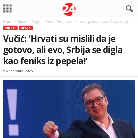
Home
Vijesti
Regija
Vučić: ‘Hrvati su mislili da je gotovo, ali evo, Srbija se digla...
VIJESTI
REGIJA
Vučić: ‘Hrvati su mislili da je
gotovo, ali evo, Srbija se digla
kao feniks iz pepela!‘
5 Decembra, 2025