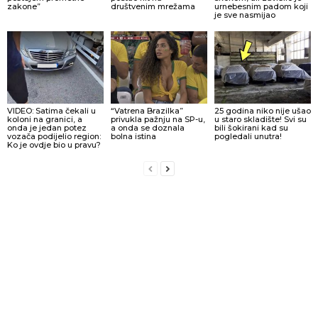
zakone”
društvenim mrežama
urnebesnim padom koji
je sve nasmijao
VIDEO: Satima čekali u
“Vatrena Brazilka”
25 godina niko nije ušao
koloni na granici, a
privukla pažnju na SP-u,
u staro skladište! Svi su
onda je jedan potez
a onda se doznala
bili šokirani kad su
vozača podijelio region:
bolna istina
pogledali unutra!
Ko je ovdje bio u pravu?