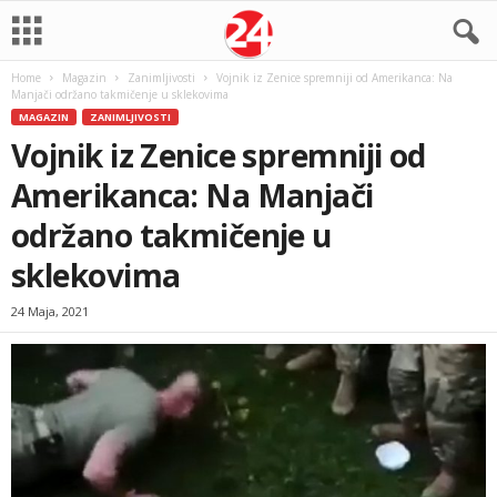
Home
Magazin
Zanimljivosti
Vojnik iz Zenice spremniji od Amerikanca: Na
Manjači održano takmičenje u sklekovima
MAGAZIN
ZANIMLJIVOSTI
Vojnik iz Zenice spremniji od
Amerikanca: Na Manjači
održano takmičenje u
sklekovima
24 Maja, 2021