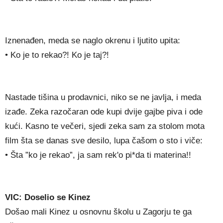
Iznenađen, meda se naglo okrenu i ljutito upita:
• Ko je to rekao?! Ko je taj?!
Nastade tišina u prodavnici, niko se ne javlja, i meda
izađe. Zeka razočaran ode kupi dvije gajbe piva i ode
kući. Kasno te večeri, sjedi zeka sam za stolom mota
film šta se danas sve desilo, lupa čašom o sto i viče:
• Šta ”ko je rekao”, ja sam rek'o pi*da ti materina!!
VIC: Doselio se Kinez
Došao mali Kinez u osnovnu školu u Zagorju te ga