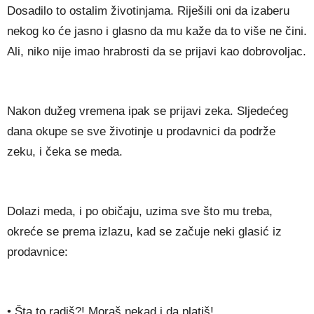
Dosadilo to ostalim životinjama. Riješili oni da izaberu
nekog ko će jasno i glasno da mu kaže da to više ne čini.
Ali, niko nije imao hrabrosti da se prijavi kao dobrovoljac.
Nakon dužeg vremena ipak se prijavi zeka. Sljedećeg
dana okupe se sve životinje u prodavnici da podrže
zeku, i čeka se meda.
Dolazi meda, i po običaju, uzima sve što mu treba,
okreće se prema izlazu, kad se začuje neki glasić iz
prodavnice:
• Šta to radiš?! Moraš nekad i da platiš!