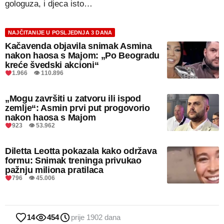
gologuza, i djeca isto…
NAJČITANIJE U POSLJEDNJA 3 DANA
Kačavenda objavila snimak Asmina
nakon haosa s Majom: „Po Beogradu
kreće švedski akcioni“
1.966 👁 110.896
„Mogu završiti u zatvoru ili ispod
zemlje“: Asmin prvi put progovorio
nakon haosa s Majom
923 👁 53.962
Diletta Leotta pokazala kako održava
formu: Snimak treninga privukao
pažnju miliona pratilaca
796 👁 45.006
14
454
prije 1902 dana