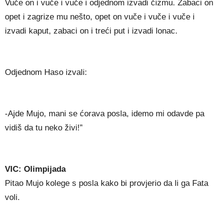
Vuče on i vuče i vuče i odjednom izvadi čizmu. Zabaci on
opet i zagrize mu nešto, opet on vuče i vuče i vuče i
izvadi kaput, zabaci on i treći put i izvadi lonac.
Odjednom Haso izvali:
-Ajde Mujo, mani se ćorava posla, idemo mi odavde pa
vidiš da tu neko živi!”
VIC: Olimpijada
Pitao Mujo kolege s posla kako bi provjerio da li ga Fata
voli.