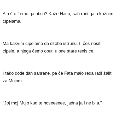
A u što ćemo ga obuti? Kaže Haso, sah.rani ga u kožnim
cipelama.
Ma kakvim cipelama da džabe istrunu, ti ćeš nositi
cipele, a njega ćemo obuti u one stare tenisice.
I tako dođe dan sahrane, pa će Fata malo reda radi žaliti
za Mujom.
“Joj moj Mujo kud te noseeeeee, jadna ja i ne bila.”