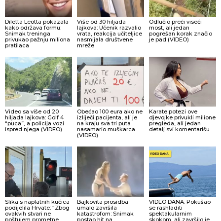
Diletta Leotta pokazala
Više od 30 hiljada
Odlučio preći viseći
kako održava formu:
lajkova: Učenik razvalio
most, ali jedan
Snimak treninga
vrata, reakcija učiteljice
pogrešan korak značio
privukao pažnju miliona
nasmijala društvene
je pad (VIDEO)
pratilaca
mreže
Video sa više od 20
Obećao 100 eura ako ne
Karate potezi ove
hiljada lajkova: Golf 4
izliječi pacijenta, ali je
djevojke privukli milione
“puca”, a policija vozi
na kraju sva tri puta
pregleda, ali jedan
ispred njega (VIDEO)
nasamario muškarca
detalj svi komentarišu
(VIDEO)
Slika s naplatnih kućica
Bajkovita prosidba
VIDEO DANA: Pokušao
podijelila Hrvate: “Zbog
umalo završila
se rashladiti
ovakvih stvari ne
katastrofom: Snimak
spektakularnim
poštujem prometne
postao hit na
skokom, ali završilo je