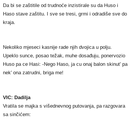
Da bi se zaštitile od trudnoće inzistirale su da Huso i
Haso stave zaštitu. I sve se tresi, grmi i odradiše sve do
kraja.
Nekoliko mjeseci kasnije rade njih dvojica u polju.
Upeklo sunce, posao težak, muhe dosađuju, ponervozio
Huso pa ce Hasi: -Nego Haso, ja cu onaj balon skinut’ pa
nek’ ona zatrudni, briga me!
VIC: Dadilja
Vratila se majka s višednevnog putovanja, pa razgovara
sa sinčićem: