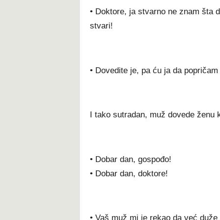
• Doktore, ja stvarno ne znam šta 
stvari!
• Dovedite je, pa ću ja da popričam
I tako sutradan, muž dovede ženu k
• Dobar dan, gospođo!
• Dobar dan, doktore!
• Vaš muž mi je rekao da već duže 