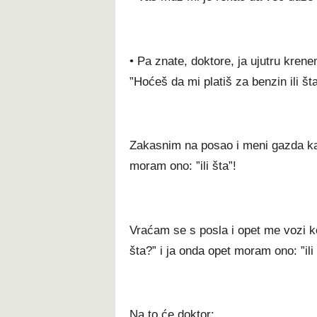
• Pa znate, doktore, ja ujutru kren
”Hoćeš da mi platiš za benzin ili šta
Zakasnim na posao i meni gazda kaže
moram ono: ”ili šta”!
Vraćam se s posla i opet me vozi kom
šta?” i ja onda opet moram ono: ”ili
Na to će doktor: