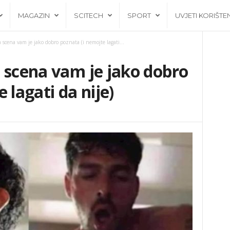
MAGAZIN
SCITECH
SPORT
UVJETI KORIŠTE
 scena vam je jako dobro poznata (i nemojte lagati...
 scena vam je jako dobro
 lagati da nije)