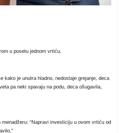
om u posetu jednom vrtiću.
e kako je unutra hladno, nedostaje grejanje, deca
eveta pa neki spavaju na podu, deca ošugavila,
 menadžeru: “Napravi investiciju u ovom vrtiću od
vilo.”