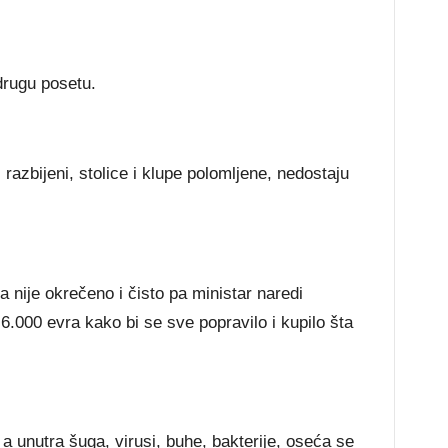
drugu posetu.
 razbijeni, stolice i klupe polomljene, nedostaju
ta nije okrečeno i čisto pa ministar naredi
6.000 evra kako bi se sve popravilo i kupilo šta
a unutra šuga, virusi, buhe, bakterije, oseća se