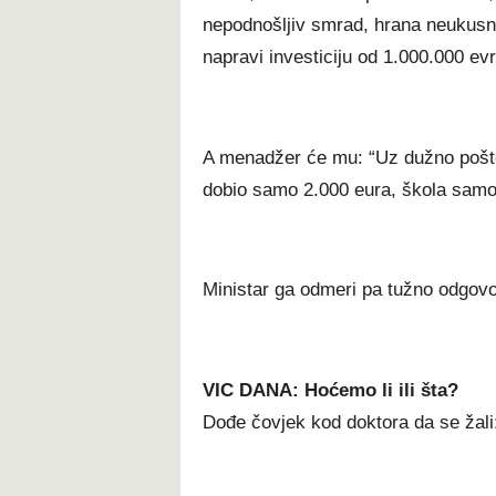
nepodnošljiv smrad, hrana neukusn
napravi investiciju od 1.000.000 evr
A menadžer će mu: “Uz dužno poštov
dobio samo 2.000 eura, škola samo 
Ministar ga odmeri pa tužno odgovor
VIC DANA: Hoćemo li ili šta?
Dođe čovjek kod doktora da se žali