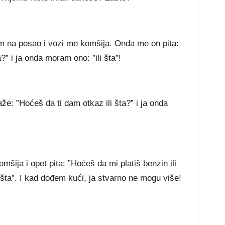
em na posao i vozi me komšija. Onda me on pita:
?” i ja onda moram ono: ”ili šta”!
: ”Hoćeš da ti dam otkaz ili šta?” i ja onda
šija i opet pita: ”Hoćeš da mi platiš benzin ili
 šta”. I kad dođem kući, ja stvarno ne mogu više!