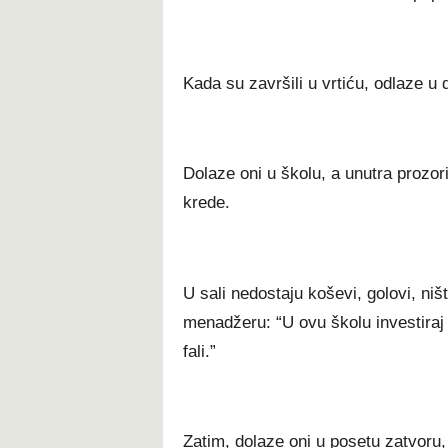
Kada su završili u vrtiću, odlaze u 
Dolaze oni u školu, a unutra prozori
krede.
U sali nedostaju koševi, golovi, niš
menadžeru: “U ovu školu investiraj 
fali.”
Zatim, dolaze oni u posetu zatvoru, 