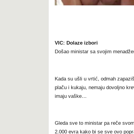
VIC: Dolaze izbori
Došao ministar sa svojim menadžer
Kada su ušli u vrtić, odmah zapaziš
plaču i kukaju, nemaju dovoljno kr
imaju vaške…
Gleda sve to ministar pa reče svom
2.000 evra kako bi se sve ovo popra