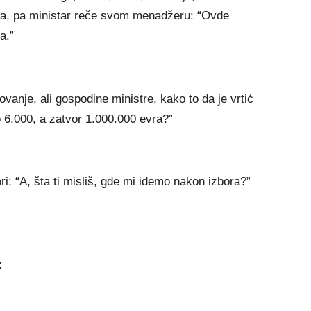
a, pa ministar reče svom menadžeru: “Ovde
a.”
anje, ali gospodine ministre, kako to da je vrtić
6.000, a zatvor 1.000.000 evra?”
i: “A, šta ti misliš, gde mi idemo nakon izbora?”
: