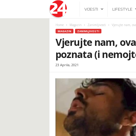
2
VIJESTI
LIFESTYLE
4
Home
Magazin
Zanimljivosti
Vjerujte nam, ova
MAGAZIN
ZANIMLJIVOSTI
h
Vjerujte nam, ova
poznata (i nemojte
.
23 Aprila, 2021
b
a