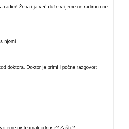
da radim! Žena i ja već duže vrijeme ne radimo one
 s njom!
od doktora. Doktor je primi i počne razgovor:
vrijeme niste imali odnose? Zašto?