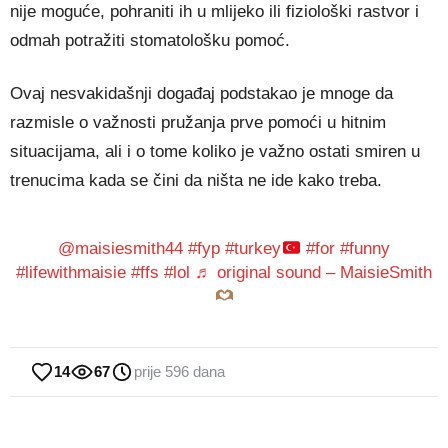
nije moguće, pohraniti ih u mlijeko ili fiziološki rastvor i
odmah potražiti stomatološku pomoć.
Ovaj nesvakidašnji događaj podstakao je mnoge da
razmisle o važnosti pružanja prve pomoći u hitnim
situacijama, ali i o tome koliko je važno ostati smiren u
trenucima kada se čini da ništa ne ide kako treba.
@maisiesmith44
#fyp
#turkey
#for
#funny
#lifewithmaisie
#ffs
#lol
♬ original sound – MaisieSmith
14
67
prije 596 dana