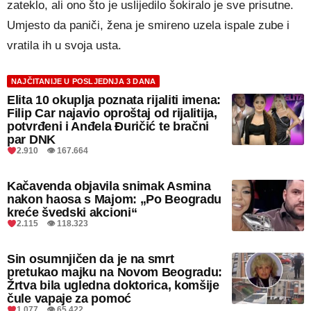
zateklo, ali ono što je uslijedilo šokiralo je sve prisutne.
Umjesto da paniči, žena je smireno uzela ispale zube i
vratila ih u svoja usta.
NAJČITANIJE U POSLJEDNJA 3 DANA
Elita 10 okuplja poznata rijaliti imena:
Filip Car najavio oproštaj od rijalitija,
potvrđeni i Anđela Đuričić te bračni
par DNK
2.910 👁 167.664
Kačavenda objavila snimak Asmina
nakon haosa s Majom: „Po Beogradu
kreće švedski akcioni“
2.115 👁 118.323
Sin osumnjičen da je na smrt
pretukao majku na Novom Beogradu:
Žrtva bila ugledna doktorica, komšije
čule vapaje za pomoć
1.077 👁 65.422