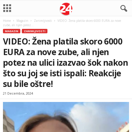
Home
Magazin
Zanimljivosti
VIDEO: Žena platila skoro 6000 EURA za nove
zube, ali njen potez...
MAGAZIN
ZANIMLJIVOSTI
VIDEO: Žena platila skoro 6000
EURA za nove zube, ali njen
potez na ulici izazvao šok nakon
što su joj se isti ispali: Reakcije
su bile oštre!
21 Decembra, 2024