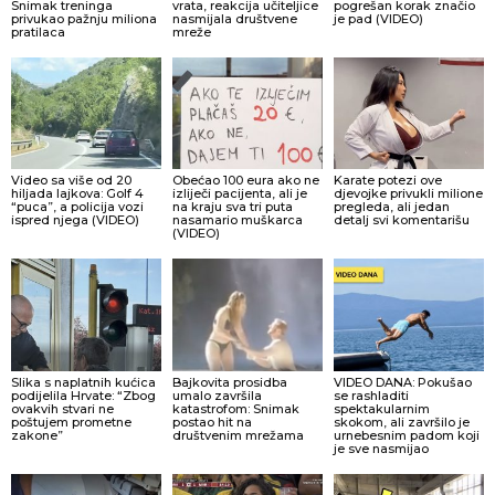
Snimak treninga
vrata, reakcija učiteljice
pogrešan korak značio
privukao pažnju miliona
nasmijala društvene
je pad (VIDEO)
pratilaca
mreže
Video sa više od 20
Obećao 100 eura ako ne
Karate potezi ove
hiljada lajkova: Golf 4
izliječi pacijenta, ali je
djevojke privukli milione
“puca”, a policija vozi
na kraju sva tri puta
pregleda, ali jedan
ispred njega (VIDEO)
nasamario muškarca
detalj svi komentarišu
(VIDEO)
Slika s naplatnih kućica
Bajkovita prosidba
VIDEO DANA: Pokušao
podijelila Hrvate: “Zbog
umalo završila
se rashladiti
ovakvih stvari ne
katastrofom: Snimak
spektakularnim
poštujem prometne
postao hit na
skokom, ali završilo je
zakone”
društvenim mrežama
urnebesnim padom koji
je sve nasmijao