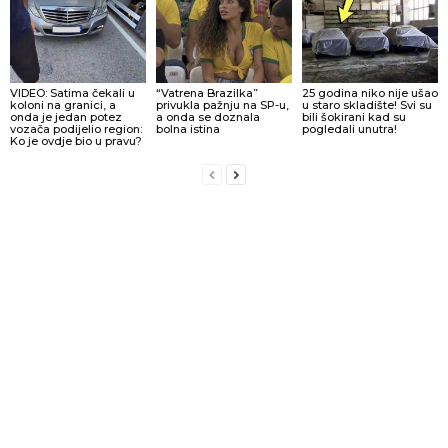
VIDEO: Satima čekali u
“Vatrena Brazilka”
25 godina niko nije ušao
koloni na granici, a
privukla pažnju na SP-u,
u staro skladište! Svi su
onda je jedan potez
a onda se doznala
bili šokirani kad su
vozača podijelio region:
bolna istina
pogledali unutra!
Ko je ovdje bio u pravu?