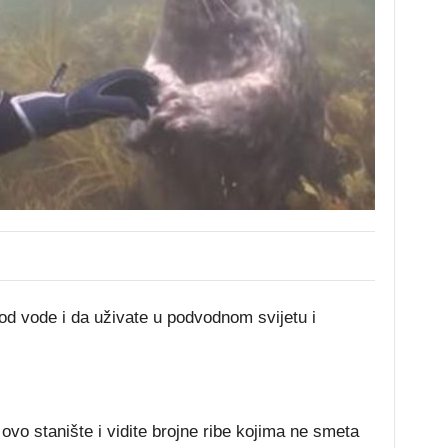
od vode i da uživate u podvodnom svijetu i
je ovo stanište i vidite brojne ribe kojima ne smeta