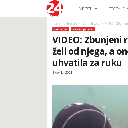
2
VIJESTI
LIFESTYLE
4
Home
Magazin
Zanimljivosti
VIDEO: Zbunjeni r
MAGAZIN
ZANIMLJIVOSTI
h
VIDEO: Zbunjeni r
želi od njega, a on
.
uhvatila za ruku
b
6 Aprila, 2021
a