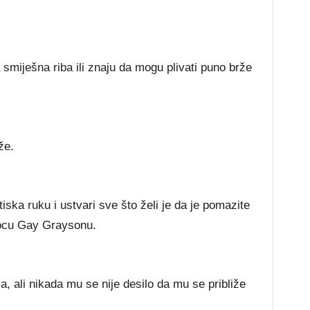
miješna riba ili znaju da mogu plivati puno brže
že.
ska ruku i ustvari sve što želi je da je pomazite
iocu Gay Graysonu.
, ali nikada mu se nije desilo da mu se približe