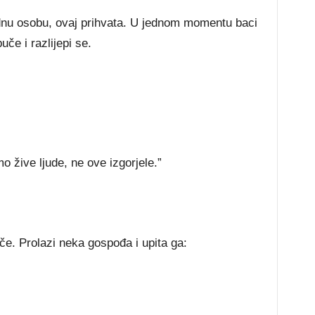
dnu osobu, ovaj prihvata. U jednom momentu baci
uče i razlijepi se.
 žive ljude, ne ove izgorjele.”
če. Prolazi neka gospođa i upita ga: