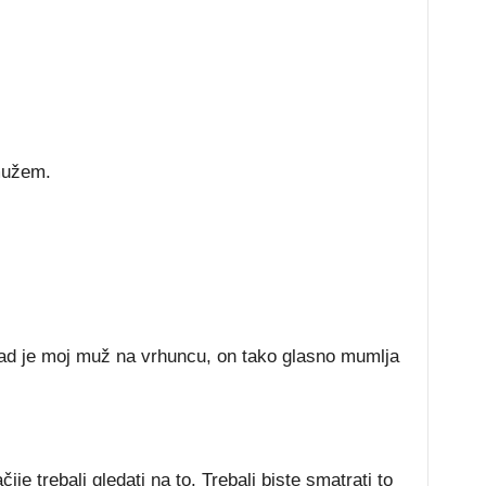
mužem.
kad je moj muž na vrhuncu, on tako glasno mumlja
ije trebali gledati na to. Trebali biste smatrati to