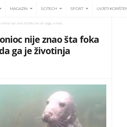
MAGAZIN
SCITECH
SPORT
UVJETI KORIŠTE
onioc nije znao šta foka želi od njega, a onda...
onioc nije znao šta foka
da ga je životinja