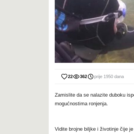
22
362
prije 1950 dana
Zamislite da se nalazite duboku isp
mogućnostima ronjenja.
Vidite brojne biljke i životinje čije 