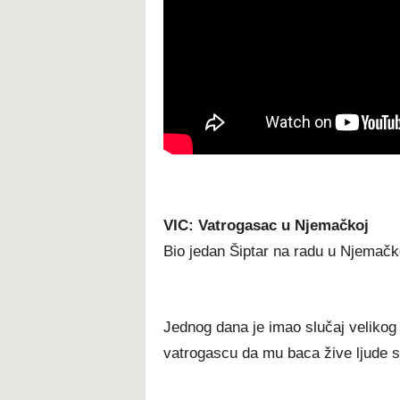
VIC: Vatrogasac u Njemačkoj
Bio jedan Šiptar na radu u Njemačk
Jednog dana je imao slučaj velikog
vatrogascu da mu baca žive ljude sa