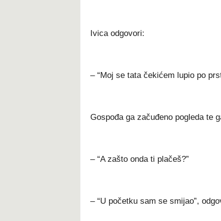
Ivica odgovori:
– “Moj se tata čekićem lupio po prs
Gospođa ga začuđeno pogleda te ga
– “A zašto onda ti plačeš?”
– “U početku sam se smijao”, odgov