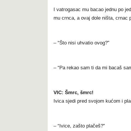
I vatrogasac mu bacao jednu po je
mu crnca, a ovaj dole ništa, crnac p
– “Što nisi uhvatio ovog?”
– “Pa rekao sam ti da mi bacaš samo
VIC: Šmrc, šmrc!
Ivica sjedi pred svojom kućom i pla
– “Ivice, zašto plačeš?”