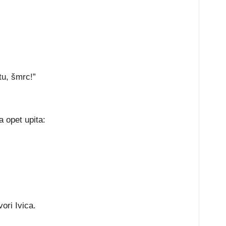
tu, šmrc!”
 opet upita:
ori Ivica.