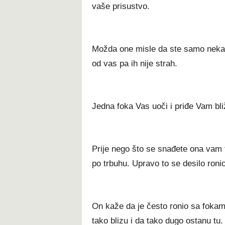
vaše prisustvo.
Možda one misle da ste samo neka s
od vas pa ih nije strah.
Jedna foka Vas uoči i priđe Vam bli
Prije nego što se snađete ona vam ti
po trbuhu. Upravo to se desilo ron
On kaže da je često ronio sa fokama
tako blizu i da tako dugo ostanu tu.