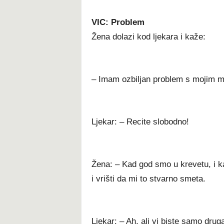
VIC: Problem
Žena dolazi kod ljekara i kaže:
– Imam ozbiljan problem s mojim 
Ljekar: – Recite slobodno!
Žena: – Kad god smo u krevetu, i 
i vrišti da mi to stvarno smeta.
Ljekar: – Ah, ali vi biste samo drugač