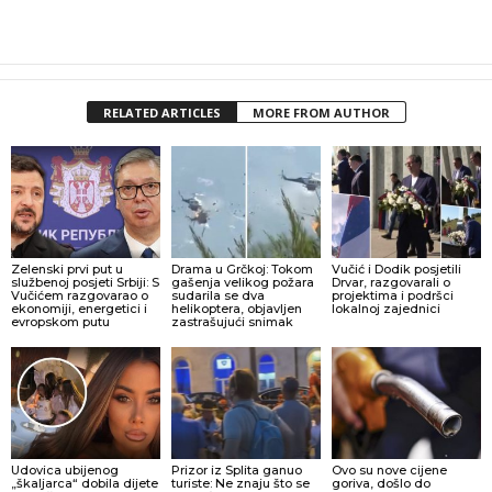
RELATED ARTICLES
MORE FROM AUTHOR
Zelenski prvi put u
Drama u Grčkoj: Tokom
Vučić i Dodik posjetili
službenoj posjeti Srbiji: S
gašenja velikog požara
Drvar, razgovarali o
Vučićem razgovarao o
sudarila se dva
projektima i podršci
ekonomiji, energetici i
helikoptera, objavljen
lokalnoj zajednici
evropskom putu
zastrašujući snimak
Udovica ubijenog
Prizor iz Splita ganuo
Ovo su nove cijene
„škaljarca“ dobila dijete
turiste: Ne znaju što se
goriva, došlo do