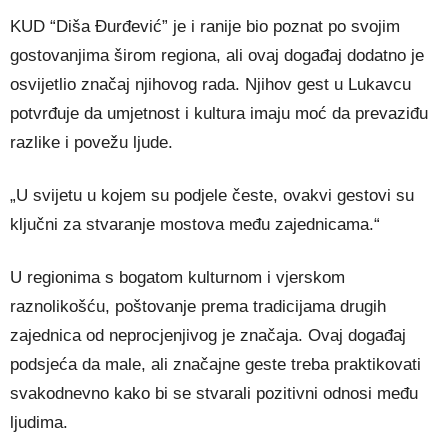
KUD “Diša Đurđević” je i ranije bio poznat po svojim
gostovanjima širom regiona, ali ovaj događaj dodatno je
osvijetlio značaj njihovog rada. Njihov gest u Lukavcu
potvrđuje da umjetnost i kultura imaju moć da prevaziđu
razlike i povežu ljude.
„U svijetu u kojem su podjele česte, ovakvi gestovi su
ključni za stvaranje mostova među zajednicama.“
U regionima s bogatom kulturnom i vjerskom
raznolikošću, poštovanje prema tradicijama drugih
zajednica od neprocjenjivog je značaja. Ovaj događaj
podsjeća da male, ali značajne geste treba praktikovati
svakodnevno kako bi se stvarali pozitivni odnosi među
ljudima.