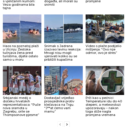
s vjenčanim kumom:
događa, ali morali su
promjene
Veza godinama bila
snimiti
tajna
Haos na poznatoj plaži
Snimak s Jadrana
Video s plaže podijelio
u Ulcinju: Žestoka
izazvao lavinu reakcija:
mišljenja: “Ovo nije
tučnjava žena pred
Mnogi nisu mogli
odmor, ovo je stres”
turistima, dijete ostalo
vjerovati koliko su se
samo u moru
približili kupačima
Srbijanski medij o
Dostavljač vrijeđao
Prži kao u pećnici:
dočeku hrvatskih
prosvjednike protiv
Temperature idu do 40
reprezentativaca: “Puče
klečavaca na Trgu.
stepeni, a meteorolozi
nova sramota u
“J**at ćemo vam
upozoravaju – nakon
Zagrebu, orile se
mamu”
toga stiže nagla
Thompsonove pjesme”
promjena vremena