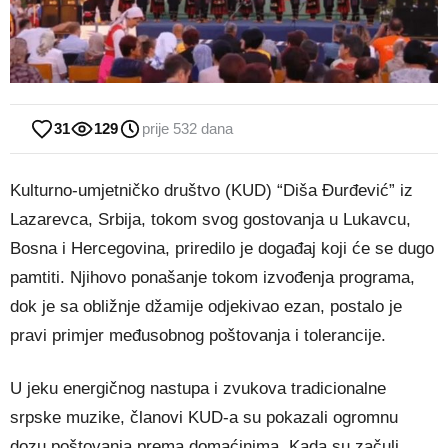
31
129
prije 532 dana
Kulturno-umjetničko društvo (KUD) “Diša Đurđević” iz
Lazarevca, Srbija, tokom svog gostovanja u Lukavcu,
Bosna i Hercegovina, priredilo je događaj koji će se dugo
pamtiti. Njihovo ponašanje tokom izvođenja programa,
dok je sa obližnje džamije odjekivao ezan, postalo je
pravi primjer međusobnog poštovanja i tolerancije.
U jeku energičnog nastupa i zvukova tradicionalne
srpske muzike, članovi KUD-a su pokazali ogromnu
dozu poštovanja prema domaćinima. Kada su začuli