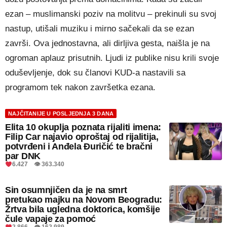
ezan – muslimanski poziv na molitvu – prekinuli su svoj
nastup, utišali muziku i mirno sačekali da se ezan
završi. Ova jednostavna, ali dirljiva gesta, naišla je na
ogroman aplauz prisutnih. Ljudi iz publike nisu krili svoje
oduševljenje, dok su članovi KUD-a nastavili sa
programom tek nakon završetka ezana.
NAJČITANIJE U POSLJEDNJA 3 DANA
Elita 10 okuplja poznata rijaliti imena:
Filip Car najavio oproštaj od rijalitija,
potvrđeni i Anđela Đuričić te bračni
par DNK
6.427 👁 363.340
Sin osumnjičen da je na smrt
pretukao majku na Novom Beogradu:
Žrtva bila ugledna doktorica, komšije
čule vapaje za pomoć
2.866 👁 162.989