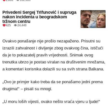
Privedeni Sergej Trifunović i supruga
nakon incidenta u beogradskom
tržnom centru
425 👁 24.440
Ovakvo ponašanje nije prošlo nezapaženo. Prisutni su
izrazili zahvalnost i divljenje zbog ovakvog čina, ističući
da je to pokazatelj pravih vrijednosti. Snimak ovog
trenutka ubrzo je postao viralan na društvenim mrežama,
a komentari korisnika dolazili su sa svih strana Balkana.
„Ovo je primjer kako treba da se ponašamo jedni prema
drugima!“ – pisali su mnogi.
„U moru loših vijesti, ovako nešto vraća vjeru u ljude!“