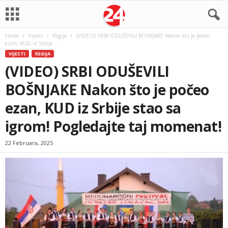
Home
Vijesti
Regija
(VIDEO) SRBI ODUŠEVILI BOŠNJAKE Nakon što je počeo
ezan, KUD iz Srbije...
VIJESTI
REGIJA
(VIDEO) SRBI ODUŠEVILI
BOŠNJAKE Nakon što je počeo
ezan, KUD iz Srbije stao sa
igrom! Pogledajte taj momenat!
22 Februara, 2025