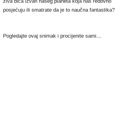
živa bića izvan našeg planeta koja nas redovno
posjećuju ili smatrate da je to naučna fantastika?
Pogledajte ovaj snimak i procijenite sami…