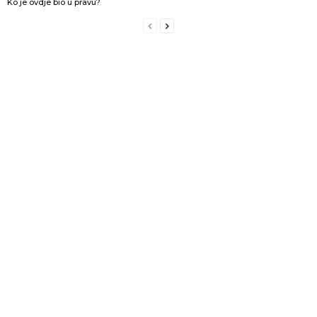
Ko je ovdje bio u pravu?