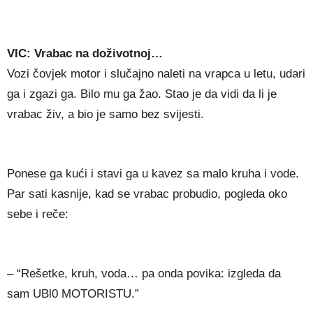
VIC: Vrabac na doživotnoj…
Vozi čovjek motor i slučajno naleti na vrapca u letu, udari
ga i zgazi ga. Bilo mu ga žao. Stao je da vidi da li je
vrabac živ, a bio je samo bez svijesti.
Ponese ga kući i stavi ga u kavez sa malo kruha i vode.
Par sati kasnije, kad se vrabac probudio, pogleda oko
sebe i reče:
– “Rešetke, kruh, voda… pa onda povika: izgleda da
sam UBl0 MOTORISTU.”