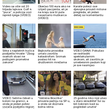
Video sa više od 20
Obećao 100 eura ako ne
Karate potezi ove
hiljada lajkova: Golf 4
izliječi pacijenta, ali je
djevojke privukli milione
“puca”, a policija vozi
na kraju sva tri puta
pregleda, ali jedan
ispred njega (VIDEO)
nasamario muškarca
detalj svi komentarišu
(VIDEO)
Slika s naplatnih kućica
Bajkovita prosidba
VIDEO DANA: Pokušao
podijelila Hrvate: “Zbog
umalo završila
se rashladiti
ovakvih stvari ne
katastrofom: Snimak
spektakularnim
poštujem prometne
postao hit na
skokom, ali završilo je
zakone”
društvenim mrežama
urnebesnim padom koji
je sve nasmijao
VIDEO: Satima čekali u
“Vatrena Brazilka”
25 godina niko nije ušao
koloni na granici, a
privukla pažnju na SP-u,
u staro skladište! Svi su
onda je jedan potez
a onda se doznala
bili šokirani kad su
vozača podijelio region:
bolna istina
pogledali unutra!