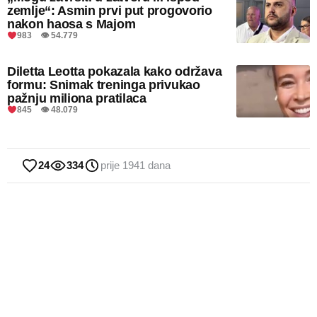
zemlje“: Asmin prvi put progovorio
nakon haosa s Majom
983 👁 54.779
Diletta Leotta pokazala kako održava
formu: Snimak treninga privukao
pažnju miliona pratilaca
845 👁 48.079
24
334
prije 1941 dana