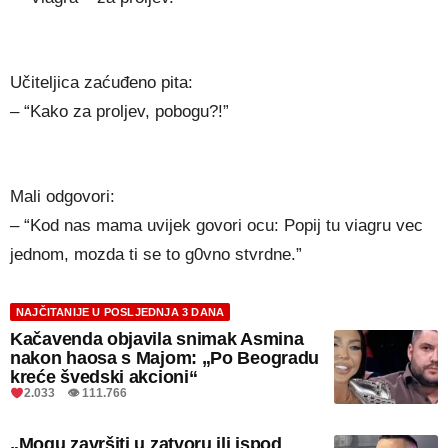
Učiteljica zaćuđeno pita:
– “Kako za proljev, pobogu?!”
Mali odgovori:
– “Kod nas mama uvijek govori ocu: Popij tu viagru vec
jednom, mozda ti se to g0vno stvrdne.”
NAJČITANIJE U POSLJEDNJA 3 DANA
Kačavenda objavila snimak Asmina
nakon haosa s Majom: „Po Beogradu
kreće švedski akcioni“
2.033 👁 111.766
„Mogu završiti u zatvoru ili ispod