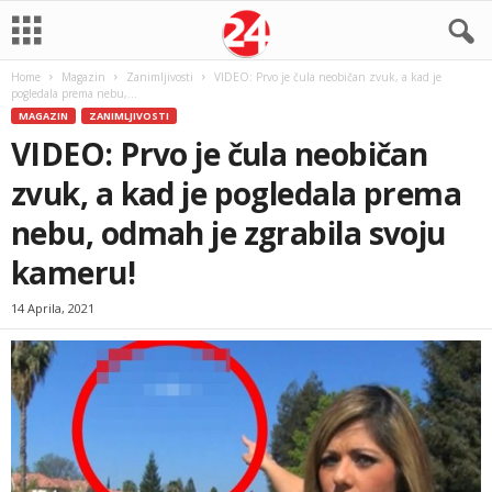
Home
Magazin
Zanimljivosti
VIDEO: Prvo je čula neobičan zvuk, a kad je
pogledala prema nebu,...
MAGAZIN
ZANIMLJIVOSTI
VIDEO: Prvo je čula neobičan
zvuk, a kad je pogledala prema
nebu, odmah je zgrabila svoju
kameru!
14 Aprila, 2021