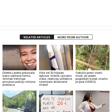
RELATED ARTICLES
MORE FROM AUTHOR
Diletta Leotta pokazala
Više od 30 hiljada
Odlučio preći viseći
kako održava formu:
lajkova: Učenik razvalio
most, ali jedan
Snimak treninga
vrata, reakcija učiteljice
pogrešan korak značio
privukao pažnju miliona
nasmijala društvene
je pad (VIDEO)
pratilaca
mreže