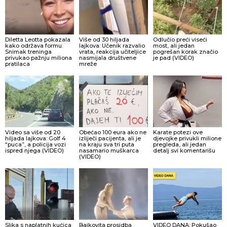
Diletta Leotta pokazala
Više od 30 hiljada
Odlučio preći viseći
kako održava formu:
lajkova: Učenik razvalio
most, ali jedan
Snimak treninga
vrata, reakcija učiteljice
pogrešan korak značio
privukao pažnju miliona
nasmijala društvene
je pad (VIDEO)
pratilaca
mreže
Video sa više od 20
Obećao 100 eura ako ne
Karate potezi ove
hiljada lajkova: Golf 4
izliječi pacijenta, ali je
djevojke privukli milione
“puca”, a policija vozi
na kraju sva tri puta
pregleda, ali jedan
ispred njega (VIDEO)
nasamario muškarca
detalj svi komentarišu
(VIDEO)
Slika s naplatnih kućica
Bajkovita prosidba
VIDEO DANA: Pokušao