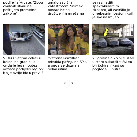
podijelila Hrvate: “Zbog
umalo završila
se rashladiti
ovakvih stvari ne
katastrofom: Snimak
spektakularnim
poštujem prometne
postao hit na
skokom, ali završilo je
zakone”
društvenim mrežama
urnebesnim padom koji
je sve nasmijao
VIDEO: Satima čekali u
“Vatrena Brazilka”
25 godina niko nije ušao
koloni na granici, a
privukla pažnju na SP-u,
u staro skladište! Svi su
onda je jedan potez
a onda se doznala
bili šokirani kad su
vozača podijelio region:
bolna istina
pogledali unutra!
Ko je ovdje bio u pravu?