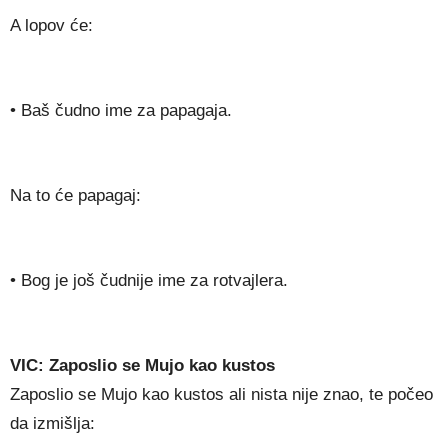
A lopov će:
• Baš čudno ime za papagaja.
Na to će papagaj:
• Bog je još čudnije ime za rotvajlera.
VIC: Zaposlio se Mujo kao kustos
Zaposlio se Mujo kao kustos ali nista nije znao, te počeo
da izmišlja: