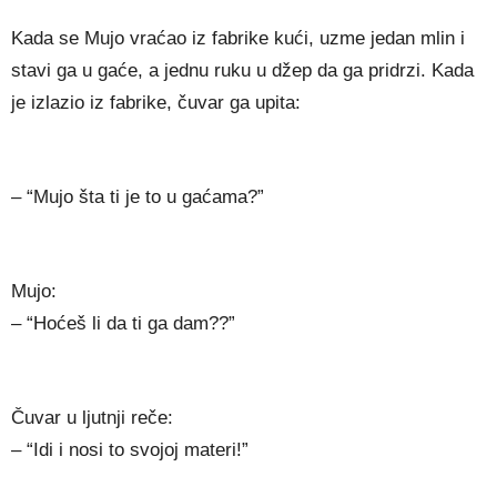
Kada se Mujo vraćao iz fabrike kući, uzme jedan mlin i
stavi ga u gaće, a jednu ruku u džep da ga pridrzi. Kada
je izlazio iz fabrike, čuvar ga upita:
– “Mujo šta ti je to u gaćama?”
Mujo:
– “Hoćeš li da ti ga dam??”
Čuvar u ljutnji reče:
– “Idi i nosi to svojoj materi!”