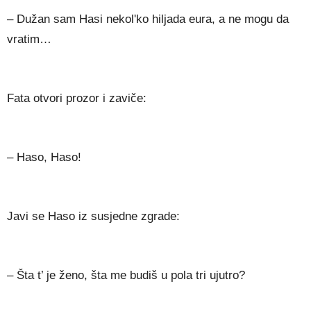
– Dužan sam Hasi nekol'ko hiljada eura, a ne mogu da
vratim…
Fata otvori prozor i zaviče:
– Haso, Haso!
Javi se Haso iz susjedne zgrade:
– Šta t’ je ženo, šta me budiš u pola tri ujutro?