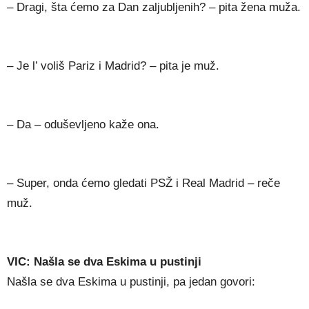
– Dragi, šta ćemo za Dan zaljubljenih? – pita žena muža.
– Je l’ voliš Pariz i Madrid? – pita je muž.
– Da – oduševljeno kaže ona.
– Super, onda ćemo gledati PSŽ i Real Madrid – reče
muž.
VIC: Našla se dva Eskima u pustinji
Našla se dva Eskima u pustinji, pa jedan govori: