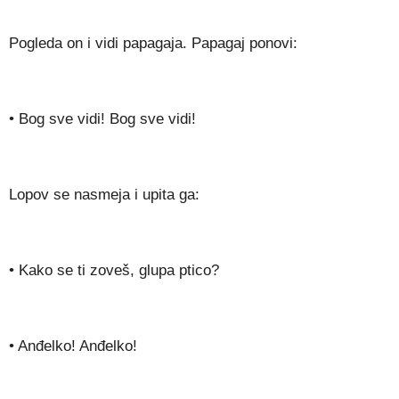
Pogleda on i vidi papagaja. Papagaj ponovi:
• Bog sve vidi! Bog sve vidi!
Lopov se nasmeja i upita ga:
• Kako se ti zoveš, glupa ptico?
• Anđelko! Anđelko!