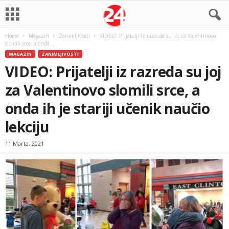
Home
Magazin
Zanimljivosti
VIDEO: Prijatelji iz razreda su joj za Valentinovo
slomili srce, a onda...
MAGAZIN
ZANIMLJIVOSTI
VIDEO: Prijatelji iz razreda su joj
za Valentinovo slomili srce, a
onda ih je stariji učenik naučio
lekciju
11 Marta, 2021