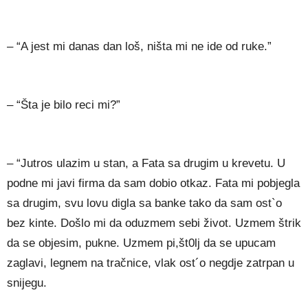
– “A jest mi danas dan loš, ništa mi ne ide od ruke.”
– “Šta je bilo reci mi?”
– “Jutros ulazim u stan, a Fata sa drugim u krevetu. U
podne mi javi firma da sam dobio otkaz. Fata mi pobjegla
sa drugim, svu lovu digla sa banke tako da sam ost`o
bez kinte. Došlo mi da oduzmem sebi život. Uzmem štrik
da se objesim, pukne. Uzmem pi,št0lj da se upucam
zaglavi, legnem na tračnice, vlak ost´o negdje zatrpan u
snijegu.