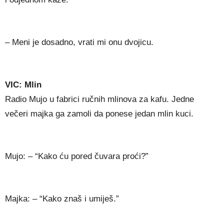
– Meni je dosadno, vrati mi onu dvojicu.
VIC: Mlin
Radio Mujo u fabrici ručnih mlinova za kafu. Jedne
večeri majka ga zamoli da ponese jedan mlin kuci.
Mujo: – “Kako ću pored čuvara proći?”
Majka: – “Kako znaš i umiješ.”