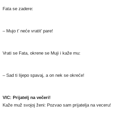
Fata se zadere:
– Mujo t’ neće vratit’ pare!
Vrati se Fata, okrene se Muji i kaže mu:
– Sad ti lijepo spavaj, a on nek se okreće!
VIC: Prijatelj na večeri!
Kaže muž svojoj ženi: Pozvao sam prijatelja na veceru!