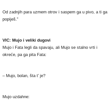
Od zadnjih para uzmem otrov i saspem ga u pivo, a ti ga
popiješ.”
VIC: Mujo i veliki dugovi
Mujo i Fata legli da spavaju, ali Mujo se stalno vrti i
okreće, pa ga pita Fata:
– Mujo, bolan, šta t’ je?
Mujo uzdahne: