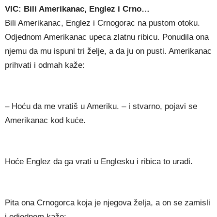
VIC: Bili Amerikanac, Englez i Crno…
Bili Amerikanac, Englez i Crnogorac na pustom otoku.
Odjednom Amerikanac upeca zlatnu ribicu. Ponudila ona
njemu da mu ispuni tri želje, a da ju on pusti. Amerikanac
prihvati i odmah kaže:
– Hoću da me vratiš u Ameriku. – i stvarno, pojavi se
Amerikanac kod kuće.
Hoće Englez da ga vrati u Englesku i ribica to uradi.
Pita ona Crnogorca koja je njegova želja, a on se zamisli
i odjednom kaže: