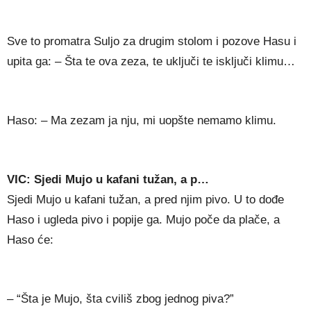
Sve to promatra Suljo za drugim stolom i pozove Hasu i
upita ga: – Šta te ova zeza, te uključi te isključi klimu…
Haso: – Ma zezam ja nju, mi uopšte nemamo klimu.
VIC: Sjedi Mujo u kafani tužan, a p…
Sjedi Mujo u kafani tužan, a pred njim pivo. U to dođe
Haso i ugleda pivo i popije ga. Mujo poče da plače, a
Haso će:
– “Šta je Mujo, šta cviliš zbog jednog piva?”