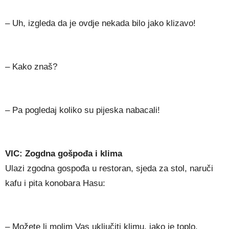
– Uh, izgleda da je ovdje nekada bilo jako klizavo!
– Kako znaš?
– Pa pogledaj koliko su pijeska nabacali!
VIC: Zogdna gošpođa i klima
Ulazi zgodna gospođa u restoran, sjeda za stol, naruči
kafu i pita konobara Hasu:
– Možete li molim Vas uključiti klimu, jako je toplo.