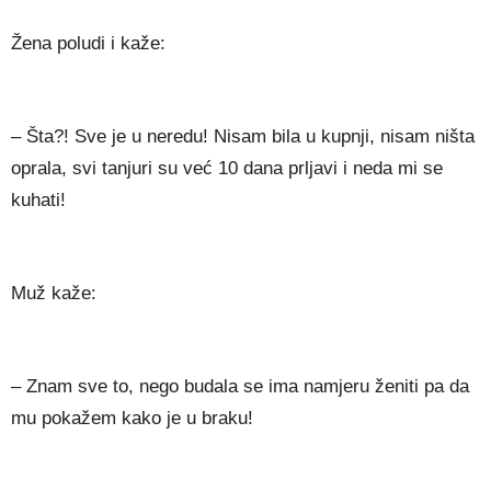
Žena poludi i kaže:
– Šta?! Sve je u neredu! Nisam bila u kupnji, nisam ništa
oprala, svi tanjuri su već 10 dana prljavi i neda mi se
kuhati!
Muž kaže:
– Znam sve to, nego budala se ima namjeru ženiti pa da
mu pokažem kako je u braku!