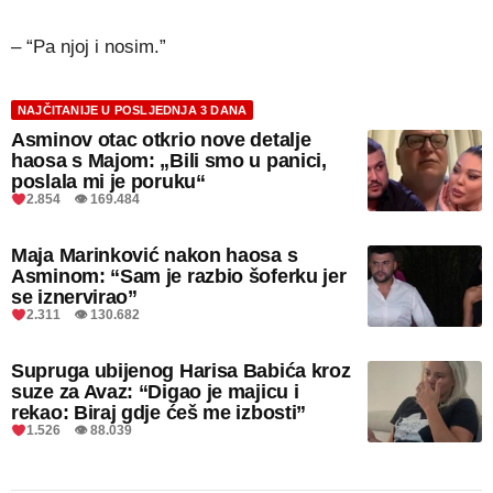
– “Pa njoj i nosim.”
NAJČITANIJE U POSLJEDNJA 3 DANA
Asminov otac otkrio nove detalje
haosa s Majom: „Bili smo u panici,
poslala mi je poruku“
2.854 👁 169.484
Maja Marinković nakon haosa s
Asminom: “Sam je razbio šoferku jer
se iznervirao”
2.311 👁 130.682
Supruga ubijenog Harisa Babića kroz
suze za Avaz: “Digao je majicu i
rekao: Biraj gdje ćeš me izbosti”
1.526 👁 88.039