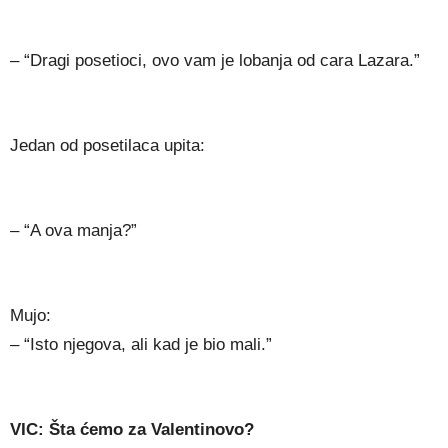
– “Dragi posetioci, ovo vam je lobanja od cara Lazara.”
Jedan od posetilaca upita:
– “A ova manja?”
Mujo:
– “Isto njegova, ali kad je bio mali.”
VIC: Šta ćemo za Valentinovo?