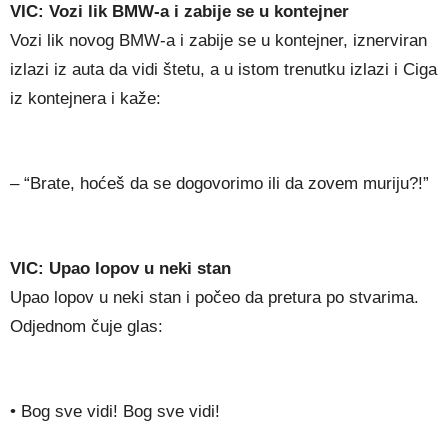
VIC: Vozi lik BMW-a i zabije se u kontejner
Vozi lik novog BMW-a i zabije se u kontejner, iznerviran
izlazi iz auta da vidi štetu, a u istom trenutku izlazi i Ciga
iz kontejnera i kaže:
– “Brate, hoćeš da se dogovorimo ili da zovem muriju?!”
VIC: Upao lopov u neki stan
Upao lopov u neki stan i počeo da pretura po stvarima.
Odjednom čuje glas:
• Bog sve vidi! Bog sve vidi!