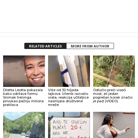
RELATED ARTICLES
MORE FROM AUTHOR
Diletta Leotta pokazala
Više od 30 hiljada
Odlučio preći viseći
kako održava formu:
lajkova: Učenik razvalio
most, ali jedan
Snimak treninga
vrata, reakcija učiteljice
pogrešan korak značio
privukao pažnju miliona
nasmijala društvene
je pad (VIDEO)
pratilaca
mreže