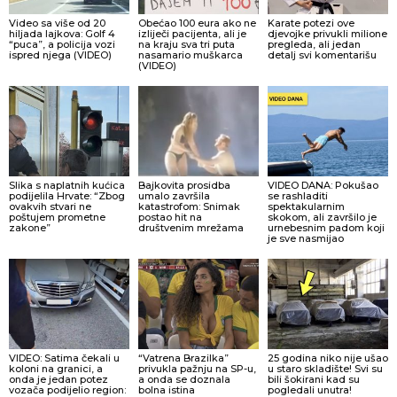
Video sa više od 20
Obećao 100 eura ako ne
Karate potezi ove
hiljada lajkova: Golf 4
izliječi pacijenta, ali je
djevojke privukli milione
“puca”, a policija vozi
na kraju sva tri puta
pregleda, ali jedan
ispred njega (VIDEO)
nasamario muškarca
detalj svi komentarišu
(VIDEO)
Slika s naplatnih kućica
Bajkovita prosidba
VIDEO DANA: Pokušao
podijelila Hrvate: “Zbog
umalo završila
se rashladiti
ovakvih stvari ne
katastrofom: Snimak
spektakularnim
poštujem prometne
postao hit na
skokom, ali završilo je
zakone”
društvenim mrežama
urnebesnim padom koji
je sve nasmijao
VIDEO: Satima čekali u
“Vatrena Brazilka”
25 godina niko nije ušao
koloni na granici, a
privukla pažnju na SP-u,
u staro skladište! Svi su
onda je jedan potez
a onda se doznala
bili šokirani kad su
vozača podijelio region:
bolna istina
pogledali unutra!