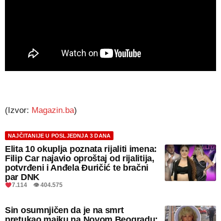
(Izvor:
Magazin.ba
)
NAJČITANIJE U POSLJEDNJA 3 DANA
Elita 10 okuplja poznata rijaliti imena:
Filip Car najavio oproštaj od rijalitija,
potvrđeni i Anđela Đuričić te bračni
par DNK
7.114 👁 404.575
Sin osumnjičen da je na smrt
pretukao majku na Novom Beogradu: