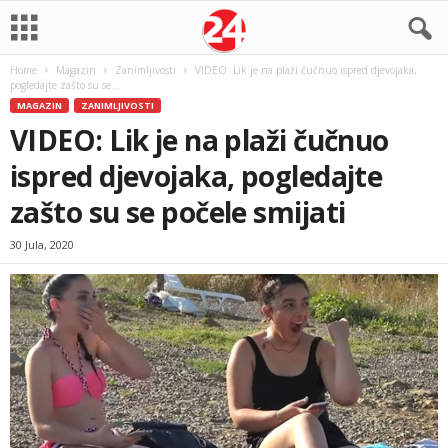
Home
Magazin
Zanimljivosti
VIDEO: Lik je na plaži čučnuo ispred djevojaka,
pogledajte zašto su se...
MAGAZIN
ZANIMLJIVOSTI
VIDEO: Lik je na plaži čučnuo
ispred djevojaka, pogledajte
zašto su se počele smijati
30 Jula, 2020