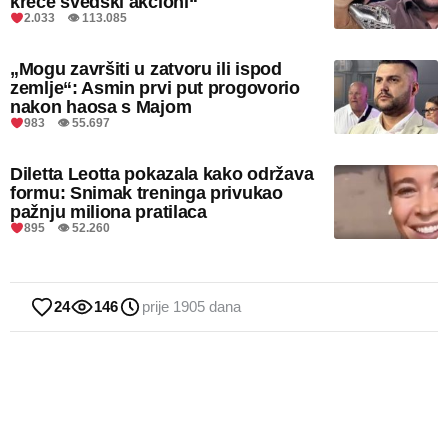
kreće švedski akcioni“
2.033 👁 113.085
„Mogu završiti u zatvoru ili ispod
zemlje“: Asmin prvi put progovorio
nakon haosa s Majom
983 👁 55.697
Diletta Leotta pokazala kako održava
formu: Snimak treninga privukao
pažnju miliona pratilaca
895 👁 52.260
24
146
prije 1905 dana