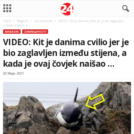
Home
Magazin
Zanimljivosti
VIDEO: Kit je danima cvilio jer je bio zaglavljen
između stijena, a...
MAGAZIN
ZANIMLJIVOSTI
VIDEO: Kit je danima cvilio jer je
bio zaglavljen između stijena, a
kada je ovaj čovjek naišao …
20 Maja, 2021