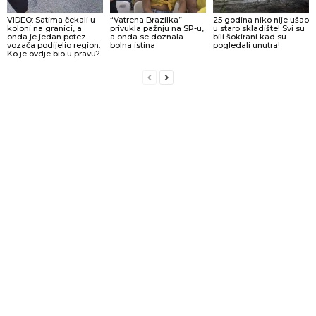
VIDEO: Satima čekali u
“Vatrena Brazilka”
25 godina niko nije ušao
koloni na granici, a
privukla pažnju na SP-u,
u staro skladište! Svi su
onda je jedan potez
a onda se doznala
bili šokirani kad su
vozača podijelio region:
bolna istina
pogledali unutra!
Ko je ovdje bio u pravu?