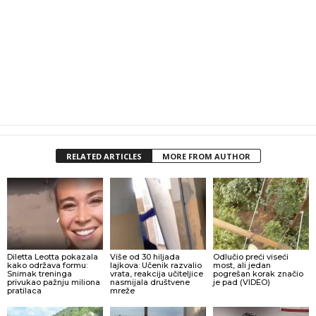
RELATED ARTICLES
MORE FROM AUTHOR
Diletta Leotta pokazala
Više od 30 hiljada
Odlučio preći viseći
kako održava formu:
lajkova: Učenik razvalio
most, ali jedan
Snimak treninga
vrata, reakcija učiteljice
pogrešan korak značio
privukao pažnju miliona
nasmijala društvene
je pad (VIDEO)
pratilaca
mreže