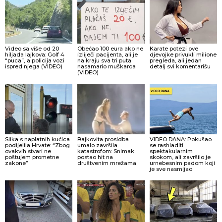
Video sa više od 20
Obećao 100 eura ako ne
Karate potezi ove
hiljada lajkova: Golf 4
izliječi pacijenta, ali je
djevojke privukli milione
“puca”, a policija vozi
na kraju sva tri puta
pregleda, ali jedan
ispred njega (VIDEO)
nasamario muškarca
detalj svi komentarišu
(VIDEO)
Slika s naplatnih kućica
Bajkovita prosidba
VIDEO DANA: Pokušao
podijelila Hrvate: “Zbog
umalo završila
se rashladiti
ovakvih stvari ne
katastrofom: Snimak
spektakularnim
poštujem prometne
postao hit na
skokom, ali završilo je
zakone”
društvenim mrežama
urnebesnim padom koji
je sve nasmijao