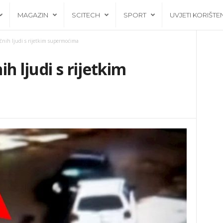
MAGAZIN
SCITECH
SPORT
UVJETI KORIŠTE
nih ljudi s rijetkim supermoćima
h ljudi s rijetkim