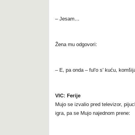
– Jesam…
Žena mu odgovori:
– E, pa onda – ful'o s’ kuću, komšij
VIC: Ferije
Mujo se izvalio pred televizor, piju
igra, pa se Mujo najednom prene: