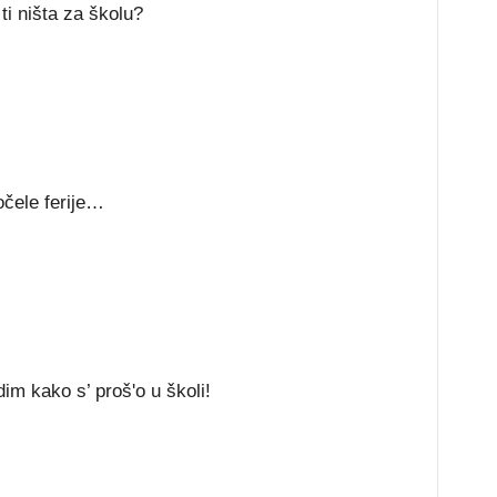
i ništa za školu?
očele ferije…
dim kako s’ proš'o u školi!