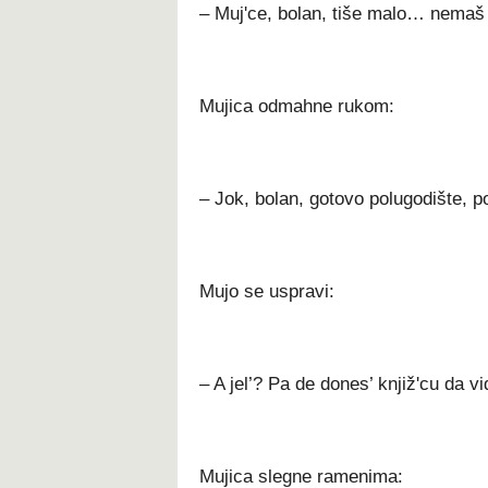
– Muj'ce, bolan, tiše malo… nemaš t
Mujica odmahne rukom:
– Jok, bolan, gotovo polugodište, p
Mujo se uspravi:
– A jel’? Pa de dones’ knjiž'cu da vi
Mujica slegne ramenima: