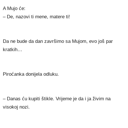
A Mujo će:
– De, nazovi ti mene, matere ti!
Da ne bude da dan završimo sa Mujom, evo još par
kratkih…
Piroćanka donijela odluku.
– Danas ću kupiti štikle. Vrijeme je da i ja živim na
visokoj nozi.