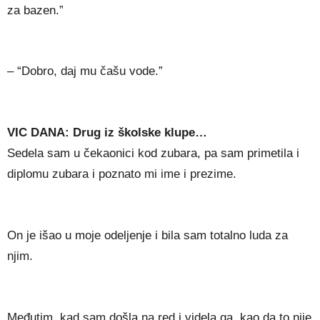
za bazen.”
– “Dobro, daj mu čašu vode.”
VIC DANA: Drug iz školske klupe…
Sedela sam u čekaonici kod zubara, pa sam primetila i
diplomu zubara i poznato mi ime i prezime.
On je išao u moje odeljenje i bila sam totalno luda za
njim.
Međutim, kad sam došla na red i videla ga, kao da to nije