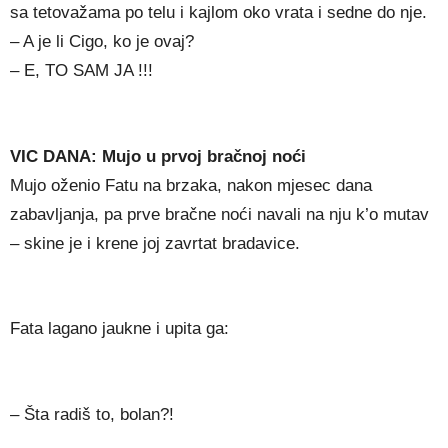
sa tetovažama po telu i kajlom oko vrata i sedne do nje.
– A je li Cigo, ko je ovaj?
– E, TO SAM JA !!!
VIC DANA: Mujo u prvoj bračnoj noći
Mujo oženio Fatu na brzaka, nakon mjesec dana
zabavljanja, pa prve bračne noći navali na nju k’o mutav
– skine je i krene joj zavrtat bradavice.
Fata lagano jaukne i upita ga:
– Šta radiš to, bolan?!