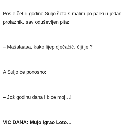
Posle četiri godine Suljo šeta s malim po parku i jedan
prolaznik, sav oduševljen pita:
– Mašalaaaa, kako lijep dječačić, čiji je ?
A Suljo će ponosno:
– Još godinu dana i biće moj…!
VIC DANA: Mujo igrao Loto…