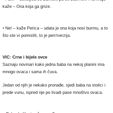
kaže – Ona koja ga grize.
• Ne! – kaže Perica – udata je ona koja nosi burmu, a to
što ste vi pomislili, to je pe/r/verzija.
VIC: Crne i bijele ovce
Saznaju novinari kako jedna baba na nekoj planini ima
mnogo ovaca i sama ih čuva.
Jedan od njih je nekako pronađe, sjedi baba na stolici i
prede vunu, ispred nje po livadi pase mnoštvo ovaca.