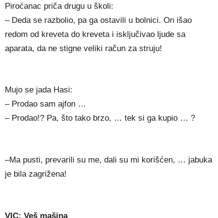
Piroćanac priča drugu u školi:
– Deda se razbolio, pa ga ostavili u bolnici. On išao
redom od kreveta do kreveta i isključivao ljude sa
aparata, da ne stigne veliki račun za struju!
Mujo se jada Hasi:
– Prodao sam ajfon …
– Prodao!? Pa, što tako brzo, … tek si ga kupio … ?
–Ma pusti, prevarili su me, dali su mi korišćen, … jabuka
je bila zagrižena!
VIC: Veš mašina