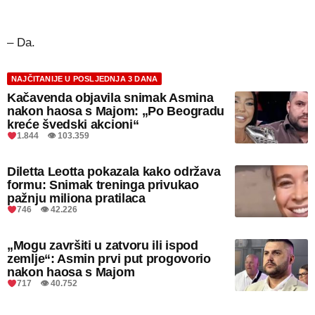
– Da.
NAJČITANIJE U POSLJEDNJA 3 DANA
Kačavenda objavila snimak Asmina
nakon haosa s Majom: „Po Beogradu
kreće švedski akcioni“
1.844 👁 103.359
Diletta Leotta pokazala kako održava
formu: Snimak treninga privukao
pažnju miliona pratilaca
746 👁 42.226
„Mogu završiti u zatvoru ili ispod
zemlje“: Asmin prvi put progovorio
nakon haosa s Majom
717 👁 40.752