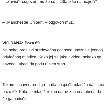
– „Zavisi“, odgovori mu žena. – „Šta piše na majici?“
– „Manchester United“, – odgovori muž.
VIC DANA: Poza 69
Na nekoj proslavi sredovečna gospođa upoznaje jednog
privlačnog mladića. Kako joj se jako svideo, nekako ga
zavede i ubedi da pođu u njen stan.
Tokom ljubavne predigre upita gospođa mladića da li zna
pozu 69. Kako je mladić rekao da ne zna ona obeća da
će ga podučiti.