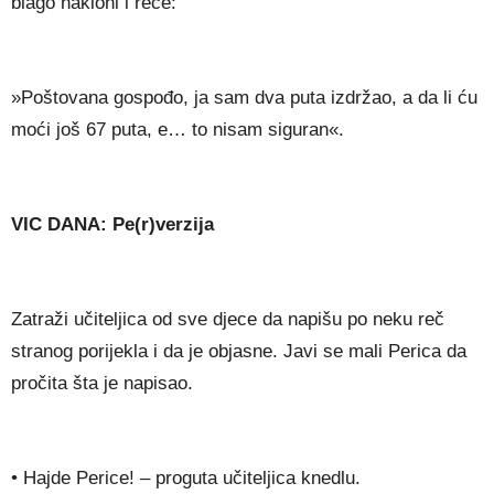
blago nakloni i reče:
»Poštovana gospođo, ja sam dva puta izdržao, a da li ću
moći još 67 puta, e… to nisam siguran«.
VIC DANA: Pe(r)verzija
Zatraži učiteljica od sve djece da napišu po neku reč
stranog porijekla i da je objasne. Javi se mali Perica da
pročita šta je napisao.
• Hajde Perice! – proguta učiteljica knedlu.