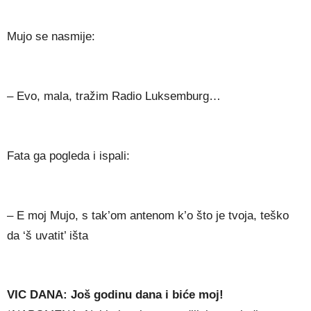
Mujo se nasmije:
– Evo, mala, tražim Radio Luksemburg…
Fata ga pogleda i ispali:
– E moj Mujo, s tak’om antenom k’o što je tvoja, teško
da ‘š uvatit’ išta
VIC DANA: Još godinu dana i biće moj!