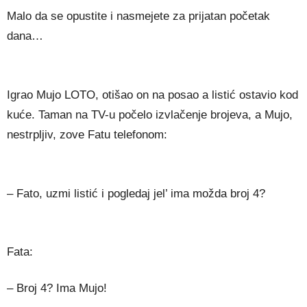
Malo da se opustite i nasmejete za prijatan početak
dana…
Igrao Mujo LOTO, otišao on na posao a listić ostavio kod
kuće. Taman na TV-u počelo izvlačenje brojeva, a Mujo,
nestrpljiv, zove Fatu telefonom:
– Fato, uzmi listić i pogledaj jel’ ima možda broj 4?
Fata:
– Broj 4? Ima Mujo!