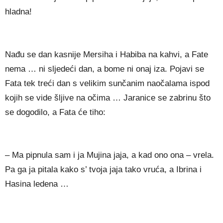
hladna!
Nađu se dan kasnije Mersiha i Habiba na kahvi, a Fate
nema … ni sljedeći dan, a bome ni onaj iza. Pojavi se
Fata tek treći dan s velikim sunčanim naočalama ispod
kojih se vide šljive na očima … Jaranice se zabrinu što
se dogodilo, a Fata će tiho:
– Ma pipnula sam i ja Mujina jaja, a kad ono ona – vrela.
Pa ga ja pitala kako s’ tvoja jaja tako vruća, a Ibrina i
Hasina ledena …