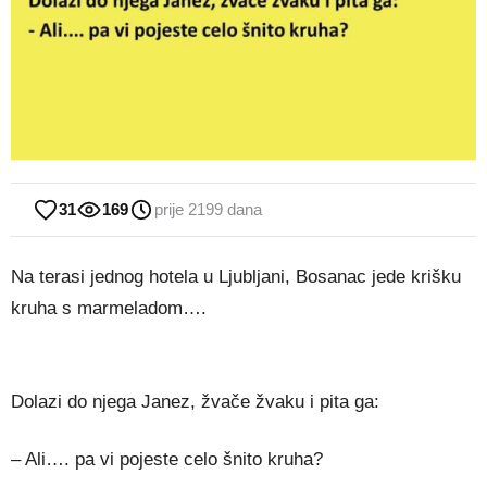
31
169
prije 2199 dana
Na terasi jednog hotela u Ljubljani, Bosanac jede krišku
kruha s marmeladom….
Dolazi do njega Janez, žvače žvaku i pita ga:
– Ali…. pa vi pojeste celo šnito kruha?