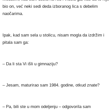
bio on, već neki sedi deda izboranog lica s debelim
naočarima.
Ipak, kad sam sela u stolicu, nisam mogla da izdržim i
pitala sam ga:
– Da li sta Vi išli u gimnaziju?
– Jesam, maturirao sam 1984. godine, otkud znate?
– Pa, bili ste u mom odeljenju – odgovorila sam