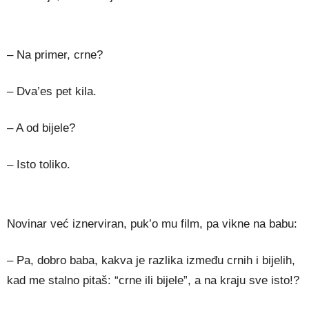
– Na primer, crne?
– Dva’es pet kila.
– A od bijele?
– Isto toliko.
Novinar već iznerviran, puk’o mu film, pa vikne na babu:
– Pa, dobro baba, kakva je razlika između crnih i bijelih,
kad me stalno pitaš: “crne ili bijele”, a na kraju sve isto!?