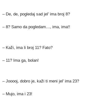
– De, de, pogledaj sad jel’ ima broj 8?
– 8? Samo da pogledam…, ima, ima!!
– Kaži, ima li broj 11? Fato?
– 11? Ima ga, bolan!
– Jooooj, dobro je, kaži ti meni jel’ ima 23?
– Mujo, ima i 23!