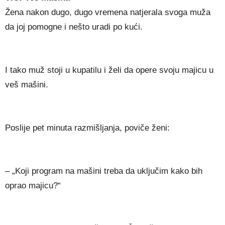
Žena nakon dugo, dugo vremena natjerala svoga muža
da joj pomogne i nešto uradi po kući.
I tako muž stoji u kupatilu i želi da opere svoju majicu u
veš mašini.
Poslije pet minuta razmišljanja, poviče ženi:
– „Koji program na mašini treba da uključim kako bih
oprao majicu?“