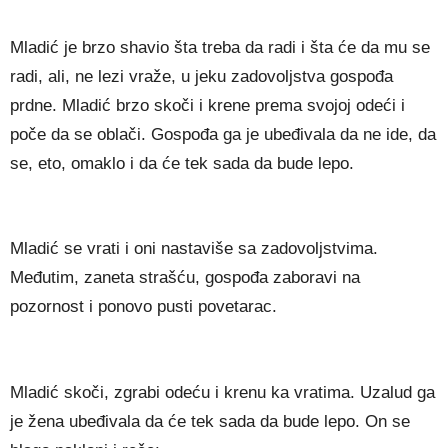
Mladić je brzo shavio šta treba da radi i šta će da mu se
radi, ali, ne lezi vraže, u jeku zadovoljstva gospođa
prdne. Mladić brzo skoči i krene prema svojoj odeći i
poče da se oblači. Gospođa ga je ubeđivala da ne ide, da
se, eto, omaklo i da će tek sada da bude lepo.
Mladić se vrati i oni nastaviše sa zadovoljstvima.
Međutim, zaneta strašću, gospođa zaboravi na
pozornost i ponovo pusti povetarac.
Mladić skoči, zgrabi odeću i krenu ka vratima. Uzalud ga
je žena ubeđivala da će tek sada da bude lepo. On se