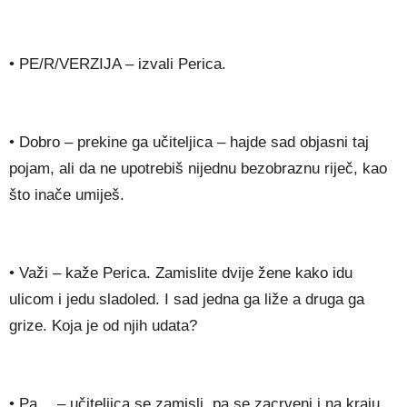
• PE/R/VERZIJA – izvali Perica.
• Dobro – prekine ga učiteljica – hajde sad objasni taj
pojam, ali da ne upotrebiš nijednu bezobraznu riječ, kao
što inače umiješ.
• Važi – kaže Perica. Zamislite dvije žene kako idu
ulicom i jedu sladoled. I sad jedna ga liže a druga ga
grize. Koja je od njih udata?
• Pa… – učiteljica se zamisli, pa se zacrveni i na kraju