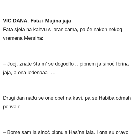
VIC DANA: Fata i Mujina jaja
Fata sjela na kahvu s jaranicama, pa će nakon nekog
vremena Mersiha:
– Jooj, znate šta m’ se dogod’lo .. pipnem ja sinoć Ibrina
jaja, a ona ledenaaa ….
Drugi dan nađu se one opet na kavi, pa se Habiba odmah
pohvali:
– Bome sam ja sinoć pipnula Has’na jaja, i ona su pravo