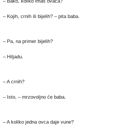
– Bako, koliko imaš ovaca?
– Kojih, crnih ili bijelih? – pita baba.
– Pa, na primer bijelih?
– Hiljadu.
– A crnih?
– Isto, – mrzovoljno će baba.
– A koliko jedna ovca daje vune?