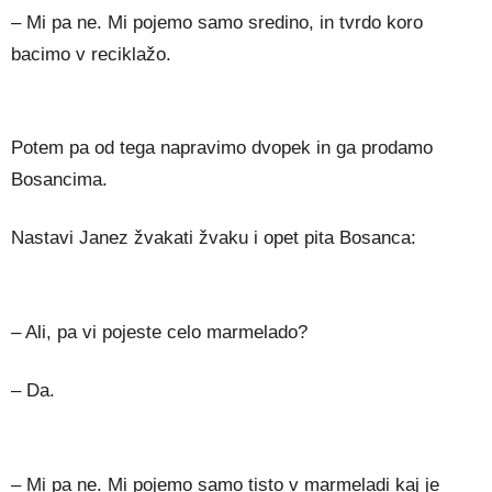
– Mi pa ne. Mi pojemo samo sredino, in tvrdo koro
bacimo v reciklažo.
Potem pa od tega napravimo dvopek in ga prodamo
Bosancima.
Nastavi Janez žvakati žvaku i opet pita Bosanca:
– Ali, pa vi pojeste celo marmelado?
– Da.
– Mi pa ne. Mi pojemo samo tisto v marmeladi kaj je