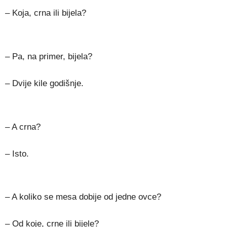
– Koja, crna ili bijela?
– Pa, na primer, bijela?
– Dvije kile godišnje.
– A crna?
– Isto.
– A koliko se mesa dobije od jedne ovce?
– Od koje, crne ili bijele?