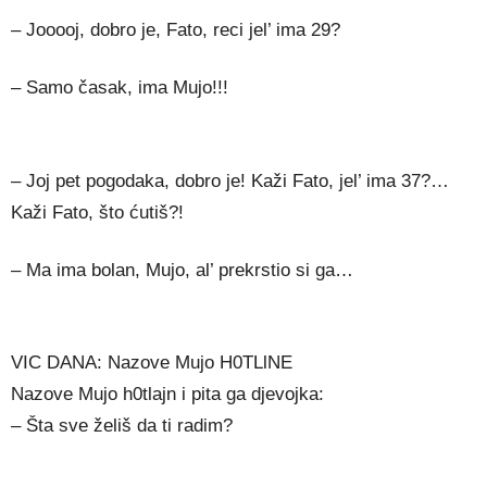
– Jooooj, dobro je, Fato, reci jel’ ima 29?
– Samo časak, ima Mujo!!!
– Joj pet pogodaka, dobro je! Kaži Fato, jel’ ima 37?…
Kaži Fato, što ćutiš?!
– Ma ima bolan, Mujo, al’ prekrstio si ga…
VIC DANA: Nazove Mujo H0TLlNE
Nazove Mujo h0tlajn i pita ga djevojka:
– Šta sve želiš da ti radim?