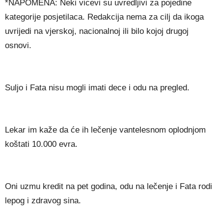
*NAPOMENA: Neki vicevi su uvredljivi za pojedine
kategorije posjetilaca. Redakcija nema za cilj da ikoga
uvrijedi na vjerskoj, nacionalnoj ili bilo kojoj drugoj
osnovi.
Suljo i Fata nisu mogli imati dece i odu na pregled.
Lekar im kaže da će ih lečenje vantelesnom oplodnjom
koštati 10.000 evra.
Oni uzmu kredit na pet godina, odu na lečenje i Fata rodi
lepog i zdravog sina.