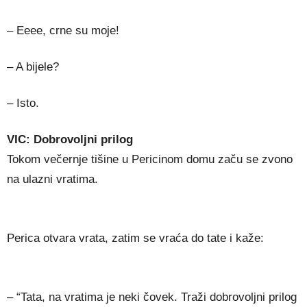
– Eeee, crne su moje!
– A bijele?
– Isto.
VIC: Dobrovoljni prilog
Tokom večernje tišine u Pericinom domu začu se zvono
na ulazni vratima.
Perica otvara vrata, zatim se vraća do tate i kaže:
– “Tata, na vratima je neki čovek. Traži dobrovoljni prilog