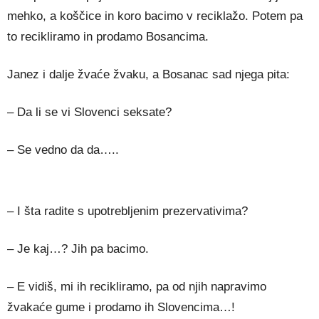
mehko, a koščice in koro bacimo v reciklažo. Potem pa
to recikliramo in prodamo Bosancima.
Janez i dalje žvaće žvaku, a Bosanac sad njega pita:
– Da li se vi Slovenci seksate?
– Se vedno da da…..
– I šta radite s upotrebljenim prezervativima?
– Je kaj…? Jih pa bacimo.
– E vidiš, mi ih recikliramo, pa od njih napravimo
žvakaće gume i prodamo ih Slovencima…!