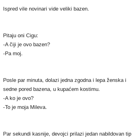
Ispred vile novinari vide veliki bazen.
Pitaju oni Cigu:
-A čiji je ovo bazen?
-Pa moj.
Posle par minuta, dolazi jedna zgodna i lepa ženska i
sedne pored bazena, u kupaćem kostimu.
-A ko je ovo?
-To je moja Mileva.
Par sekundi kasnije, devojci prilazi jedan nabildovan tip