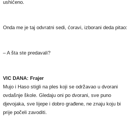
ushićeno.
Onda me je taj odvratni sedi, ćoravi, izborani deda pitao:
– A šta ste predavali?
VIC DANA: Frajer
Mujo i Haso stigli na ples koji se održavao u dvorani
ovdašnje škole. Gledaju oni po dvorani, sve puno
djevojaka, sve lijepe i dobro građene, ne znaju koju bi
prije počeli zavoditi.