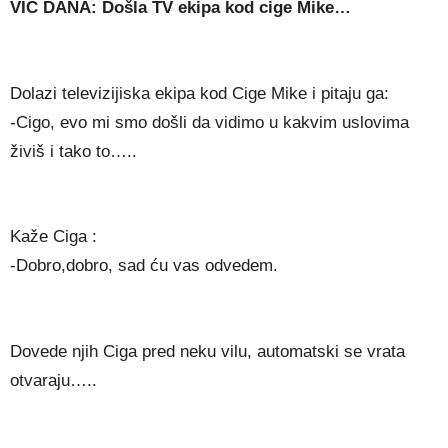
VIC DANA: Došla TV ekipa kod cige Mike…
Dolazi televizijiska ekipa kod Cige Mike i pitaju ga:
-Cigo, evo mi smo došli da vidimo u kakvim uslovima
živiš i tako to…..
Kaže Ciga :
-Dobro,dobro, sad ću vas odvedem.
Dovede njih Ciga pred neku vilu, automatski se vrata
otvaraju…..