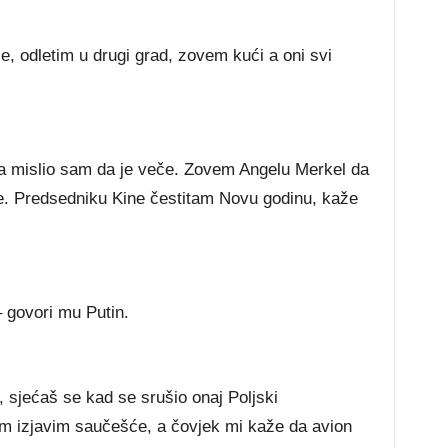
, odletim u drugi grad, zovem kući a oni svi
u a mislio sam da je veče. Zovem Angelu Merkel da
če. Predsedniku Kine čestitam Novu godinu, kaže
 govori mu Putin.
sjećaš se kad se srušio onaj Poljski
im izjavim saučešće, a čovjek mi kaže da avion