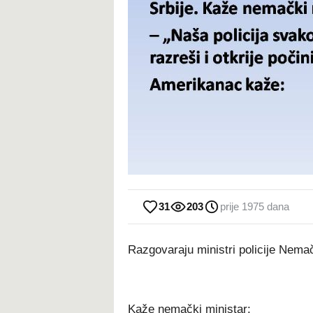
31
203
prije 1975 dana
Razgovaraju ministri policije Nemač
Kaže nemački ministar: