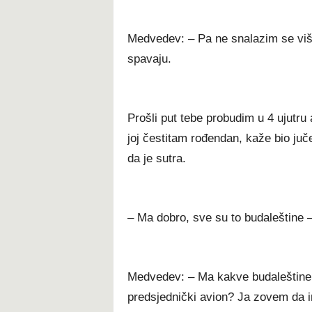
Medvedev: – Pa ne snalazim se više
spavaju.
Prošli put tebe probudim u 4 ujutr
joj čestitam rođendan, kaže bio ju
da je sutra.
– Ma dobro, sve su to budaleštine –
Medvedev: – Ma kakve budaleštine, 
predsjednički avion? Ja zovem da 