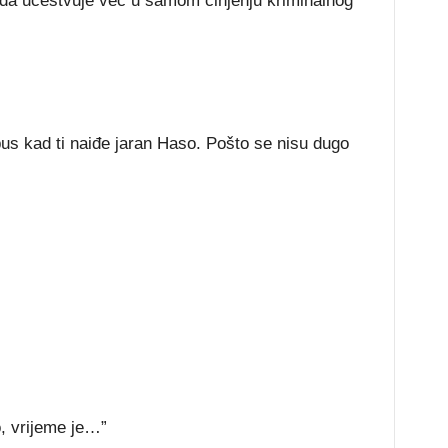
na da učestvuje već u samom činjenju kriminalnog
bus kad ti naiđe jaran Haso. Pošto se nisu dugo
o, vrijeme je…”