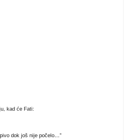
ju, kad će Fati:
 pivo dok još nije počelo…”