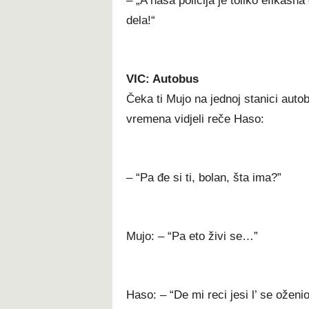
– „A naša policija je toliko efikas
dela!“
VIC: Autobus
Čeka ti Mujo na jednoj stanici auto
vremena vidjeli reče Haso:
– “Pa đe si ti, bolan, šta ima?”
Mujo: – “Pa eto živi se…”
Haso: – “De mi reci jesi l’ se oženi