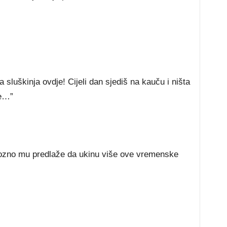
 sluškinja ovdje! Cijeli dan sjediš na kauču i ništa
je…”
ozno mu predlaže da ukinu više ove vremenske