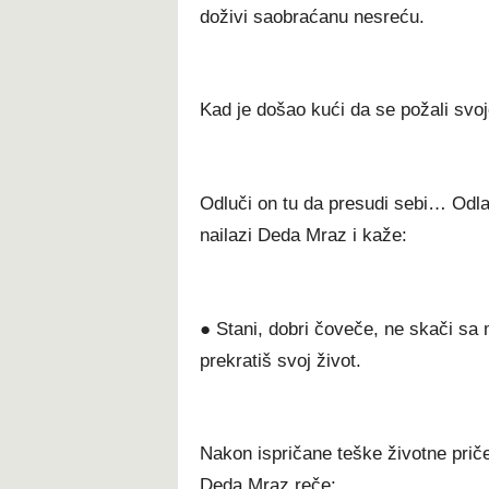
doživi saobraćanu nesreću.
Kad je došao kući da se požali svoj
Odluči on tu da presudi sebi… Odla
nailazi Deda Mraz i kaže:
● Stani, dobri čoveče, ne skači sa 
prekratiš svoj život.
Nakon ispričane teške životne priče
Deda Mraz reče: