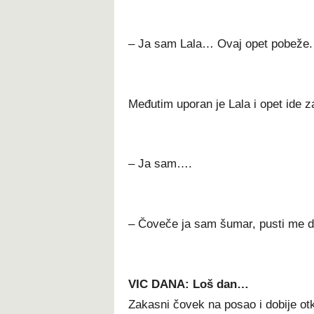
– Ja sam Lala… Ovaj opet pobeže.
Međutim uporan je Lala i opet ide z
– Ja sam….
– Čoveče ja sam šumar, pusti me d
VIC DANA: Loš dan…
Zakasni čovek na posao i dobije otk