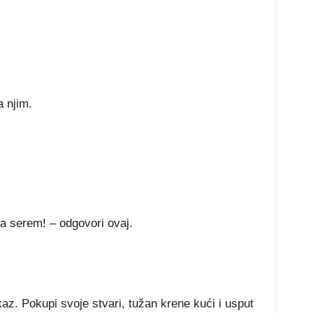
a njim.
a serem! – odgovori ovaj.
az. Pokupi svoje stvari, tužan krene kući i usput