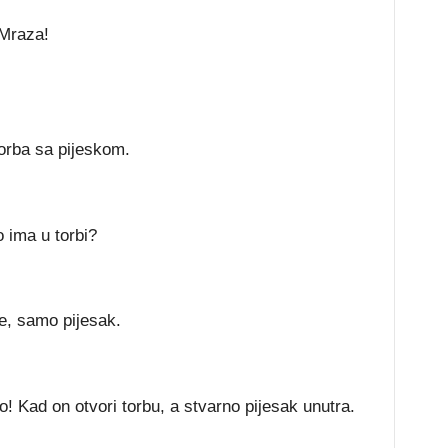
 Mraza!
torba sa pijeskom.
o ima u torbi?
e, samo pijesak.
Kad on otvori torbu, a stvarno pijesak unutra.