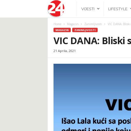
2
VIJESTI
LIFESTYLE
4
Home
Magazin
Zanimljivosti
VIC DANA: Bliski 
MAGAZIN
ZANIMLJIVOSTI
h
VIC DANA: Bliski s
21 Aprila, 2021
.
b
a