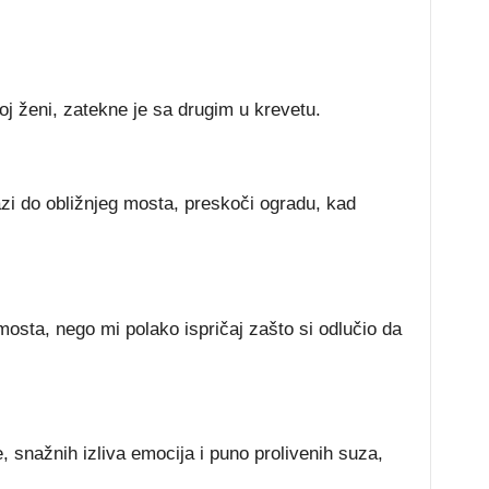
oj ženi, zatekne je sa drugim u krevetu.
zi do obližnjeg mosta, preskoči ogradu, kad
mosta, nego mi polako ispričaj zašto si odlučio da
, snažnih izliva emocija i puno prolivenih suza,