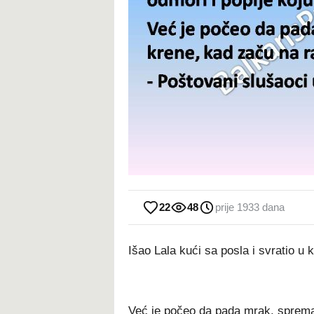
22
48
prije 1933 dana
Išao Lala kući sa posla i svratio u 
Već je počeo da pada mrak, sprema 