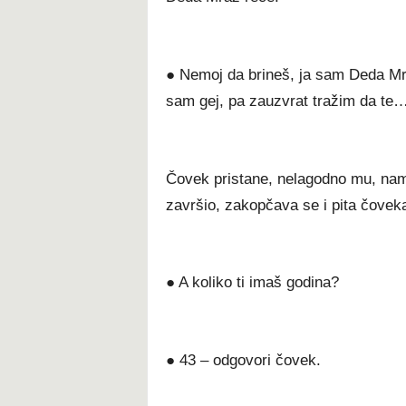
● Nemoj da brineš, ja sam Deda Mraz
sam gej, pa zauzvrat tražim da te
Čovek pristane, nelagodno mu, nam
završio, zakopčava se i pita čovek
● A koliko ti imaš godina?
● 43 – odgovori čovek.