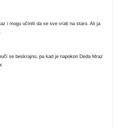
 i mogu učiniti da se sve vrati na staro. Ali ja
…
uči se beskrajno, pa kad je napokon Deda Mraz
a: