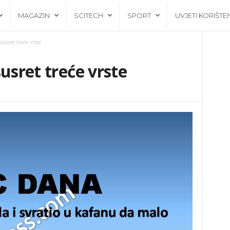
MAGAZIN
SCITECH
SPORT
UVJETI KORIŠTE
susret treće vrste
usret treće vrste