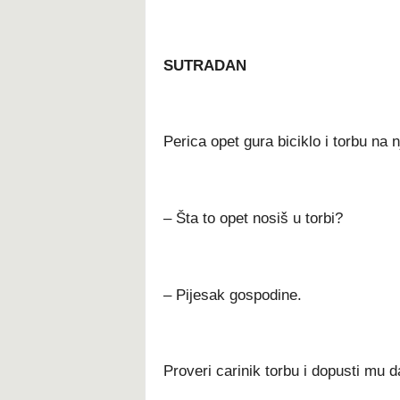
SUTRADAN
Perica opet gura biciklo i torbu na n
– Šta to opet nosiš u torbi?
– Pijesak gospodine.
Proveri carinik torbu i dopusti mu d