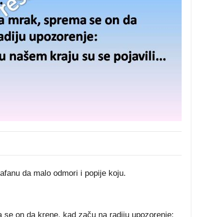
kafanu da malo odmori i popije koju.
se on da krene, kad začu na radiju upozorenje: