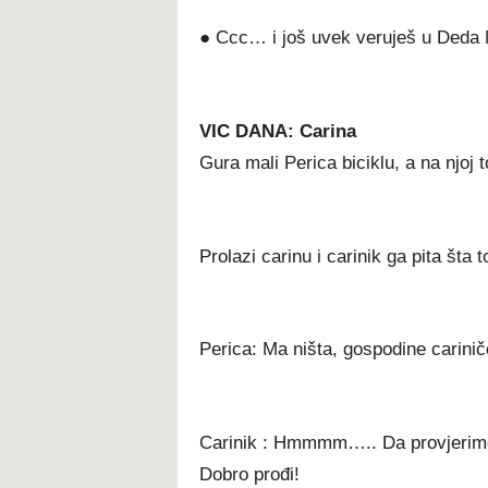
● Ccc… i još uvek veruješ u Deda
VIC DANA: Carina
Gura mali Perica biciklu, a na njoj 
Prolazi carinu i carinik ga pita šta t
Perica: Ma ništa, gospodine carinič
Carinik : Hmmmm….. Da provjerimo! 
Dobro prođi!