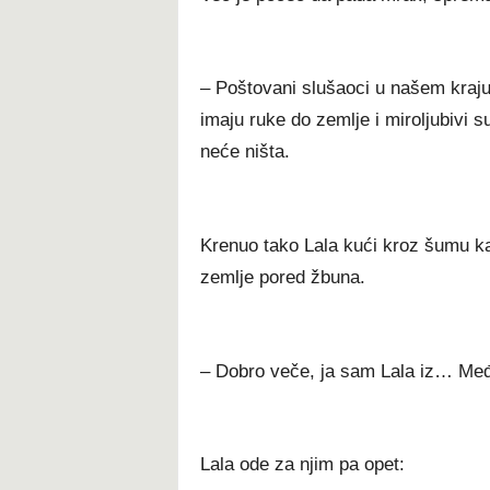
– Poštovani slušaoci u našem kraju 
imaju ruke do zemlje i miroljubivi 
neće ništa.
Krenuo tako Lala kući kroz šumu k
zemlje pored žbuna.
– Dobro veče, ja sam Lala iz… Međ
Lala ode za njim pa opet: