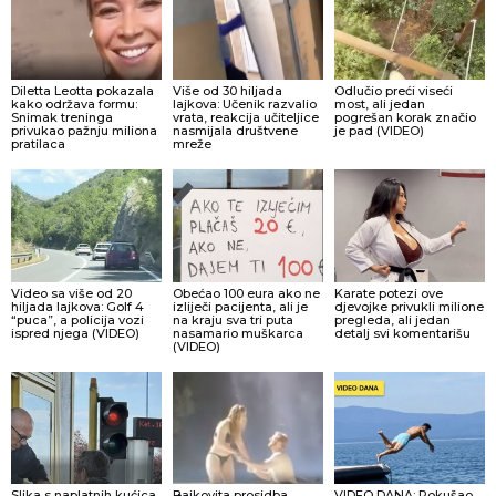
Diletta Leotta pokazala
Više od 30 hiljada
Odlučio preći viseći
kako održava formu:
lajkova: Učenik razvalio
most, ali jedan
Snimak treninga
vrata, reakcija učiteljice
pogrešan korak značio
privukao pažnju miliona
nasmijala društvene
je pad (VIDEO)
pratilaca
mreže
Video sa više od 20
Obećao 100 eura ako ne
Karate potezi ove
hiljada lajkova: Golf 4
izliječi pacijenta, ali je
djevojke privukli milione
“puca”, a policija vozi
na kraju sva tri puta
pregleda, ali jedan
ispred njega (VIDEO)
nasamario muškarca
detalj svi komentarišu
(VIDEO)
Slika s naplatnih kućica
Bajkovita prosidba
VIDEO DANA: Pokušao