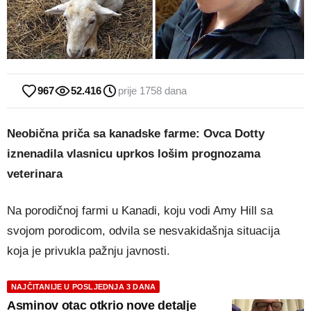
967
52.416
prije 1758 dana
Neobična priča sa kanadske farme: Ovca Dotty
iznenadila vlasnicu uprkos lošim prognozama
veterinara
Na porodičnoj farmi u Kanadi, koju vodi Amy Hill sa
svojom porodicom, odvila se nesvakidašnja situacija
koja je privukla pažnju javnosti.
NAJČITANIJE U POSLJEDNJA 3 DANA
Asminov otac otkrio nove detalje