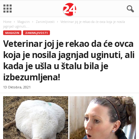
Home
Magazin
Zanimljivosti
Veterinar joj je rekao da će ovca koja je nosila
jagnjad uginuti,...
MAGAZIN
ZANIMLJIVOSTI
Veterinar joj je rekao da će ovca
koja je nosila jagnjad uginuti, ali
kada je ušla u štalu bila je
izbezumljena!
13 Oktobra, 2021