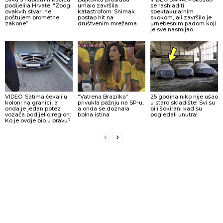
podijelila Hrvate: “Zbog
umalo završila
se rashladiti
ovakvih stvari ne
katastrofom: Snimak
spektakularnim
poštujem prometne
postao hit na
skokom, ali završilo je
zakone”
društvenim mrežama
urnebesnim padom koji
je sve nasmijao
VIDEO: Satima čekali u
“Vatrena Brazilka”
25 godina niko nije ušao
koloni na granici, a
privukla pažnju na SP-u,
u staro skladište! Svi su
onda je jedan potez
a onda se doznala
bili šokirani kad su
vozača podijelio region:
bolna istina
pogledali unutra!
Ko je ovdje bio u pravu?