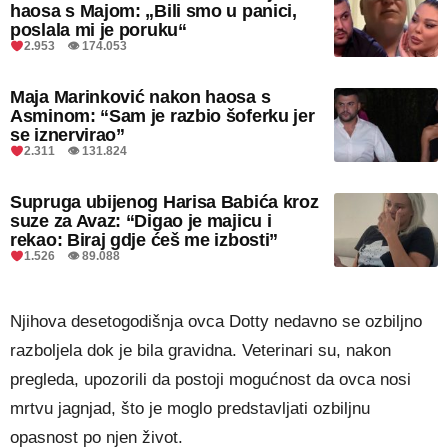
haosa s Majom: „Bili smo u panici,
poslala mi je poruku“
2.953 👁 174.053
Maja Marinković nakon haosa s
Asminom: “Sam je razbio šoferku jer
se iznervirao”
2.311 👁 131.824
Supruga ubijenog Harisa Babića kroz
suze za Avaz: “Digao je majicu i
rekao: Biraj gdje ćeš me izbosti”
1.526 👁 89.088
Njihova desetogodišnja ovca Dotty nedavno se ozbiljno
razboljela dok je bila gravidna. Veterinari su, nakon
pregleda, upozorili da postoji mogućnost da ovca nosi
mrtvu jagnjad, što je moglo predstavljati ozbiljnu
opasnost po njen život.