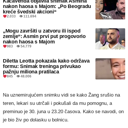
Kačavenda objavila snimak Asmina
nakon haosa s Majom: „Po Beogradu
kreće švedski akcioni“
2.033 👁 111.694
„Mogu završiti u zatvoru ili ispod
zemlje“: Asmin prvi put progovorio
nakon haosa s Majom
983 👁 54.779
Diletta Leotta pokazala kako održava
formu: Snimak treninga privukao
pažnju miliona pratilaca
845 👁 48.006
Na uznemirujućem snimku vidi se kako Žang srušio na
teren, lekari su utrčali i pokušali da mu pomognu, a
preminuo je 30. juna u 23.20 časova. Kako se navodi, on
je bio živ po dolasku u bolnicu.