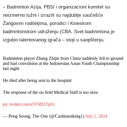
– Badminton Azija, PBSI i organizacioni komitet su
neizmerno tužni i izrazili su najdublje saučešće
Žangovim roditeljima, porodici i Kineskom
badmintonskom udruženju (CBA. Svet badmintona je
izgubio talentovanog igrača – stoji u saopštenju.
Badminton player Zhang Zhijie from China suddenly fell to ground
and had convulsion at the Indonesian Asian Youth Championship
last night
He died after being sent to the hospital
The response of the on field Medical Staff is too slow
pic.twitter.com/s5YMI2Tp01
— Peng Seong, The One (@Cashisnotking1)
July 1, 2024