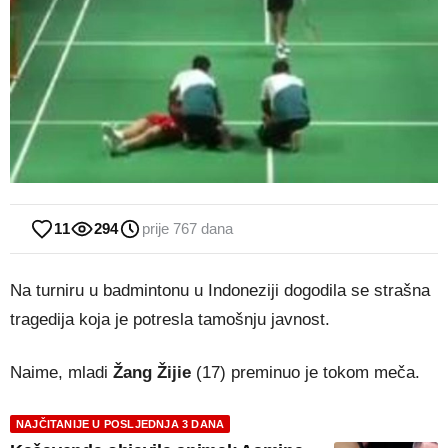
11
294
prije 767 dana
Na turniru u badmintonu u Indoneziji dogodila se strašna
tragedija koja je potresla tamošnju javnost.
Naime, mladi
Žang Žijie
(17) preminuo je tokom meča.
NAJČITANIJE U POSLJEDNJA 3 DANA