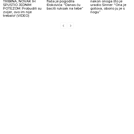
TRIBINA, NOVAK IH
flaša je pogodila
nakon onoga što je
SPUSTIO JEDNIM
Đokovića: “Danas ću
uradio Sinner: “Ona je
POTEZOM: Probudili su
baciti ruksak na tebe”
gotova, oborio ju je s
zvijer, ovo im nije
nogu”
trebalo! (VIDEO)