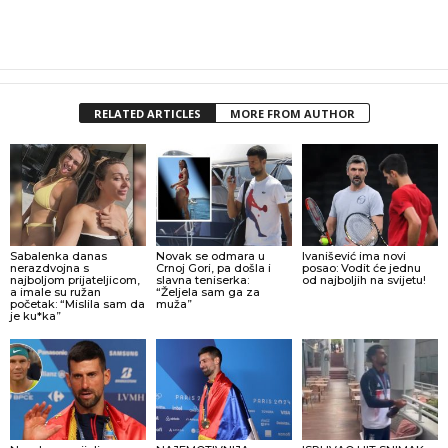
RELATED ARTICLES
MORE FROM AUTHOR
Sabalenka danas
Novak se odmara u
Ivanišević ima novi
nerazdvojna s
Crnoj Gori, pa došla i
posao: Vodit će jednu
najboljom prijateljicom,
slavna teniserka:
od najboljih na svijetu!
a imale su ružan
“Željela sam ga za
početak: “Mislila sam da
muža”
je ku*ka”