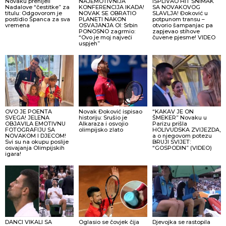
Novaku prenijeli
NAJEMOTIVNIJA
ISPLIVAO HIT SNIMAK
Nadalove “čestitke” za
KONFERENCIJA IKADA!
SA NOVAKOVOG
titulu: Odgovorom je
NOVAK SE OBRATIO
SLAVLJA! Đoković u
postidio Španca za sva
PLANETI NAKON
potpunom transu –
vremena
OSVAJANJA OI: Srbin
otvorio šampanjac pa
PONOSNO zagrmio:
zapjevao stihove
“Ovo je moj najveći
čuvene pjesme! VIDEO
uspjeh”
OVO JE POENTA
Novak Đoković ispisao
“KAKAV JE ON
SVEGA! JELENA
historiju: Srušio je
ŠMEKER” Novaku u
OBJAVILA EMOTIVNU
Alkaraza i osvojio
Parizu prišla
FOTOGRAFIJU SA
olimpijsko zlato
HOLIVUDSKA ZVIJEZDA,
NOVAKOM I DJECOM!
a o njegovom potezu
Svi su na okupu poslije
BRUJI SVIJET:
osvajanja Olimpijskih
“GOSPODIN” (VIDEO)
igara!
DANCI VIKALI SA
Oglasio se čovjek čija
Djevojka se rastopila