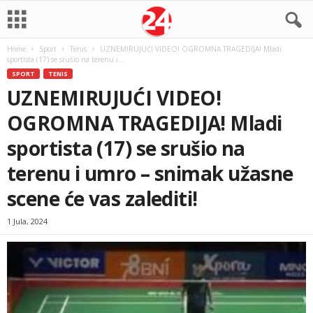
Home
Sport
Tenis
UZNEMIRUJUĆI VIDEO! OGROMNA TRAGEDIJA! Mladi
sportista (17) se srušio na terenu i...
SPORT
TENIS
UZNEMIRUJUĆI VIDEO!
OGROMNA TRAGEDIJA! Mladi
sportista (17) se srušio na
terenu i umro – snimak užasne
scene će vas zalediti!
1 Jula, 2024