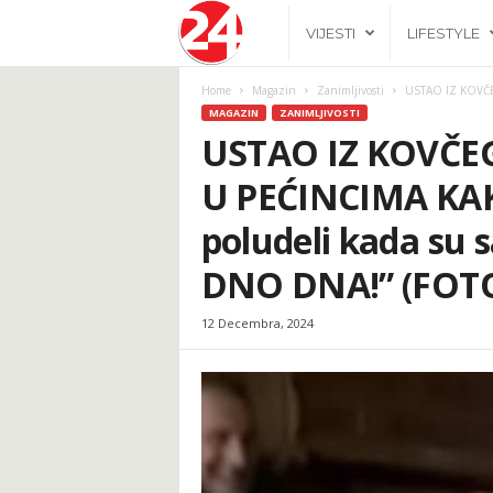
2
VIJESTI
LIFESTYLE
4
Home
Magazin
Zanimljivosti
USTAO IZ KOVČE
MAGAZIN
ZANIMLJIVOSTI
h
USTAO IZ KOVČEG
U PEĆINCIMA KAK
.
poludeli kada su s
b
DNO DNA!” (FOT
a
12 Decembra, 2024