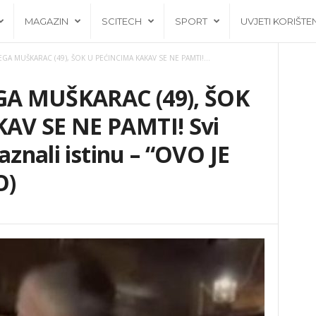
MAGAZIN
SCITECH
SPORT
UVJETI KORIŠTE
GA MUŠKARAC (49), ŠOK U PEĆINCIMA KAKAV SE NE PAMTI!...
A MUŠKARAC (49), ŠOK
AV SE NE PAMTI! Svi
aznali istinu – “OVO JE
O)