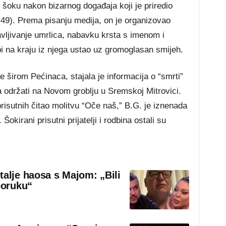
 šoku nakon bizarnog događaja koji je priredio
(49). Prema pisanju medija, on je organizovao
vljivanje umrlica, nabavku krsta s imenom i
 na kraju iz njega ustao uz gromoglasan smijeh.
e širom Pećinaca, stajala je informacija o “smrti”
a održati na Novom groblju u Sremskoj Mitrovici.
risutnih čitao molitvu “Oče naš,” B.G. je iznenada
Šokirani prisutni prijatelji i rodbina ostali su
talje haosa s Majom: „Bili
poruku“