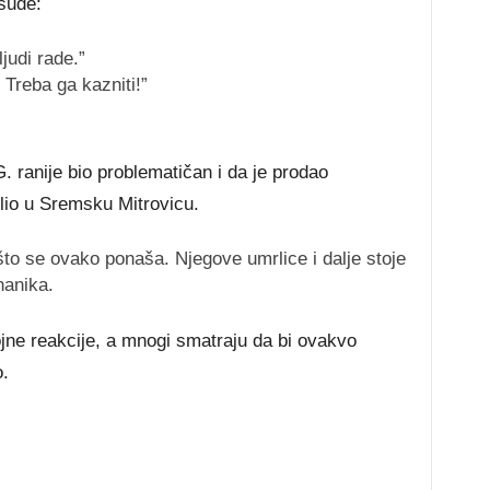
sude:
judi rade.”
 Treba ga kazniti!”
 ranije bio problematičan i da je prodao
lio u Sremsku Mitrovicu.
 što se ovako ponaša. Njegove umrlice i dalje stoje
nanika.
jne reakcije, a mnogi smatraju da bi ovakvo
o.