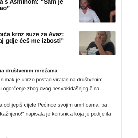
sa s Asminom: “Sam je
rao”
ića kroz suze za Avaz:
aj gdje ćeš me izbosti”
na društvenim mrežama
nimak je ubrzo postao viralan na društvenim
su ogorčenje zbog ovog nesvakidašnjeg čina.
a oblijepiš cijele Pećince svojim umrlicama, pa
ažnjeno!” napisala je korisnica koja je podijelila