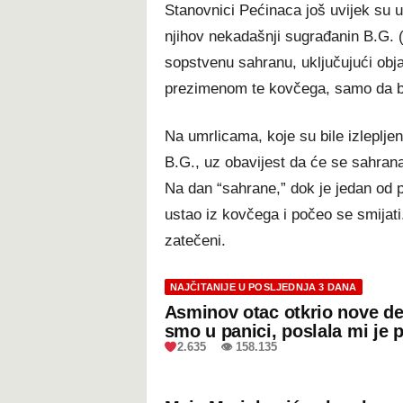
Stanovnici Pećinaca još uvijek su u
njihov nekadašnji sugrađanin B.G. 
sopstvenu sahranu, uključujući obja
prezimenom te kovčega, samo da bi
Na umrlicama, koje su bile izlepljen
B.G., uz obavijest da će se sahran
Na dan “sahrane,” dok je jedan od p
ustao iz kovčega i počeo se smijati. 
zatečeni.
NAJČITANIJE U POSLJEDNJA 3 DANA
Asminov otac otkrio nove de
smo u panici, poslala mi je 
2.635 👁 158.135