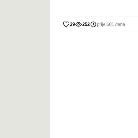
29
252
prije 601 dana