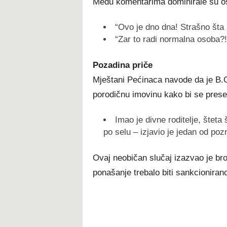
Među komentarima dominirale su o
“Ovo je dno dna! Strašno šta l
“Zar to radi normalna osoba?!
Pozadina priče
Mještani Pećinaca navode da je B.G.
porodičnu imovinu kako bi se prese
Imao je divne roditelje, šteta
po selu – izjavio je jedan od poz
Ovaj neobičan slučaj izazvao je bro
ponašanje trebalo biti sankcioniran