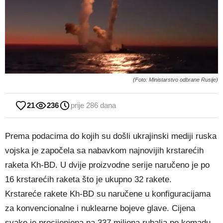
(Foto: Ministarstvo odbrane Rusije)
21
236
prije 286 dana
Prema podacima do kojih su došli ukrajinski mediji ruska
vojska je započela sa nabavkom najnovijih krstarećih
raketa Kh-BD. U dvije proizvodne serije naručeno je po
16 krstarećih raketa što je ukupno 32 rakete.
Krstareće rakete Kh-BD su naručene u konfiguracijama
za konvencionalne i nuklearne bojeve glave. Cijena
svake je procijenjena na 337 miliona rubalja po komadu,