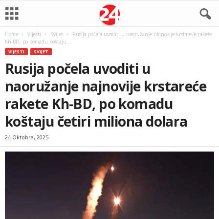
Home
Vijesti
Svijet
Rusija počela uvoditi u naoružanje najnovije krstareće rakete
Kh-BD, po komadu koštaju...
VIJESTI
SVIJET
Rusija počela uvoditi u
naoružanje najnovije krstareće
rakete Kh-BD, po komadu
koštaju četiri miliona dolara
24 Oktobra, 2025