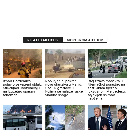
RELATED ARTICLES
MORE FROM AUTHOR
Iznad Bordeauxa
Pobunjenici pokrenuli
Broj žrtava masakra u
pojavio se vatreni oblak:
novu ofanzivu u Maliju:
Njemačkoj porastao na
Stručnjaci upozoravaju
Upali u gradove u
šest: Ubica bježao u
na izuzetno opasan
kojima se nalaze ruske i
luksuznom Mercedesu,
fenomen
vladine snage
objavljen snimak
hapšenja