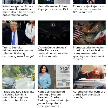
Krim bez goriva: Ruske
Vandalizam kod Livna:
Trump zasjenio jednom
vlasti uvode drastične
Zapaljene zastave BiH
rečenicom na samitu
mjere dok hiljade turista
G7: Ja sam šef
napuštaju poluotok
Trump žestoko
„Pomračenje stoljeća“
Trump zaprijetio novim
kritikovao Netanyahua:
stiže: Dan će se
udarima na Iran: Nakon
„Nema nikakvog
pretvoriti u noć na više
razmjene napada
razumnog rasuđivanja“
od šest minuta
spominju se elektrane i
mostovi
Tragedija kod Kiseljaka:
Karić želi naplaćivati
Automehaničar osmislio
U sudaru kombija i
parking u Novom
uređaj koji olakšava
motocikla poginuo
Sarajevu. Građani:
porođaj
mladi motociklista
Parking u komšiluku je
javan, besplatan i
dostupan svima