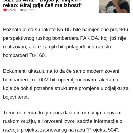
rekao: Biraj gdje ćeš me izbosti”
1.526 👁 88.568
Poznato je da su rakete Kh-BD bile namijenjene projektu
perspektivnog ruskog bombardera PAK DA, koji još nije
realizovan, ali će za njih biti prilagođeni strateški
bombarderi Tu-160.
Dokumenti ukazuju na to da će samo modernizovani
bombarderi Tu-160M ​​biti opremljeni novim raketama,
koje će dobiti potrebne strukturne promjene u odjeljku za
bojevi teret.
Trenutno nema drugih pouzdanih informacija o novom
ruskom oružju, ali otvoreni izvori sadrže informacije o
razvoju projekta zasnovanog na radu “Projekta 504”.