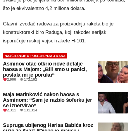
što je ekvivalentno 4,2 miliona dolara.
Glavni izvođač radova za proizvodnju raketa bio je
konstruktorski biro Raduga, koji također serijski
isporučuje ruskoj vojsci rakete H-101.
NAJČITANIJE U POSLJEDNJA 3 DANA
Asminov otac otkrio nove detalje
haosa s Majom: „Bili smo u panici,
poslala mi je poruku“
2.906 👁 172.192
Maja Marinković nakon haosa s
Asminom: “Sam je razbio šoferku jer
se iznervirao”
2.311 👁 131.314
Supruga ubijenog Harisa Babića kroz
suze za Avaz: “Digao je majicu i