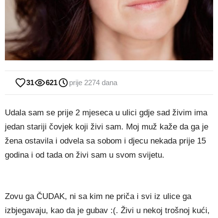
31
621
prije 2274 dana
Udala sam se prije 2 mjeseca u ulici gdje sad živim ima
jedan stariji čovjek koji živi sam. Moj muž kaže da ga je
žena ostavila i odvela sa sobom i djecu nekada prije 15
godina i od tada on živi sam u svom svijetu.
Zovu ga ČUDAK, ni sa kim ne priča i svi iz ulice ga
izbjegavaju, kao da je gubav :(. Živi u nekoj trošnoj kući,