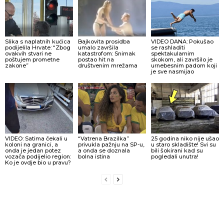
Slika s naplatnih kućica
Bajkovita prosidba
VIDEO DANA: Pokušao
podijelila Hrvate: “Zbog
umalo završila
se rashladiti
ovakvih stvari ne
katastrofom: Snimak
spektakularnim
poštujem prometne
postao hit na
skokom, ali završilo je
zakone”
društvenim mrežama
urnebesnim padom koji
je sve nasmijao
VIDEO: Satima čekali u
“Vatrena Brazilka”
25 godina niko nije ušao
koloni na granici, a
privukla pažnju na SP-u,
u staro skladište! Svi su
onda je jedan potez
a onda se doznala
bili šokirani kad su
vozača podijelio region:
bolna istina
pogledali unutra!
Ko je ovdje bio u pravu?