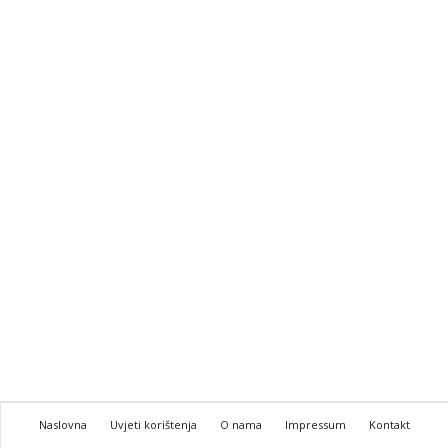
Naslovna
Uvjeti korištenja
O nama
Impressum
Kontakt