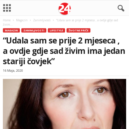
Home
Magazin
Zanimljivosti
“Udala sam se prije 2 mjeseca , a ovdje gdje sad
živim...
MAGAZIN
ZANIMLJIVOSTI
LIFESTYLE
ŽIVOTNE PRIČE
“Udala sam se prije 2 mjeseca ,
a ovdje gdje sad živim ima jedan
stariji čovjek”
16 Maja, 2020