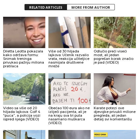
RELATED ARTICLES
MORE FROM AUTHOR
Diletta Leotta pokazala
Više od 30 hiljada
Odlučio preći viseći
kako održava formu:
lajkova: Učenik razvalio
most, ali jedan
Snimak treninga
vrata, reakcija učiteljice
pogrešan korak značio
privukao pažnju miliona
nasmijala društvene
je pad (VIDEO)
pratilaca
mreže
Video sa više od 20
Obećao 100 eura ako ne
Karate potezi ove
hiljada lajkova: Golf 4
izliječi pacijenta, ali je
djevojke privukli milione
“puca”, a policija vozi
na kraju sva tri puta
pregleda, ali jedan
ispred njega (VIDEO)
nasamario muškarca
detalj svi komentarišu
(VIDEO)