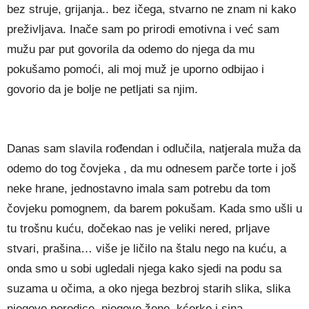
bez struje, grijanja.. bez ičega, stvarno ne znam ni kako
preživljava. Inače sam po prirodi emotivna i već sam
mužu par put govorila da odemo do njega da mu
pokušamo pomoći, ali moj muž je uporno odbijao i
govorio da je bolje ne petljati sa njim.
Danas sam slavila rođendan i odlučila, natjerala muža da
odemo do tog čovjeka , da mu odnesem parče torte i još
neke hrane, jednostavno imala sam potrebu da tom
čovjeku pomognem, da barem pokušam. Kada smo ušli u
tu trošnu kuću, dočekao nas je veliki nered, prljave
stvari, prašina… više je ličilo na štalu nego na kuću, a
onda smo u sobi ugledali njega kako sjedi na podu sa
suzama u očima, a oko njega bezbroj starih slika, slika
njegove porodice, njegove žene, kćerke i sina.