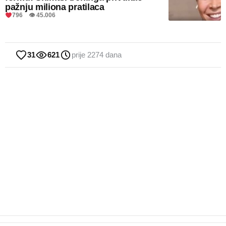
pažnju miliona pratilaca
796 👁 45.006
31
621
prije 2274 dana