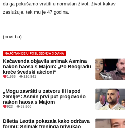
da ga pokušamo vratiti u normalan život, život kakav
zaslužuje, tek mu je 47 godina.
(novi.ba)
NAJČITANIJE U POSLJEDNJA 3 DANA
Kačavenda objavila snimak Asmina
nakon haosa s Majom: „Po Beogradu
kreće švedski akcioni“
1.966 👁 110.841
„Mogu završiti u zatvoru ili ispod
zemlje“: Asmin prvi put progovorio
nakon haosa s Majom
923 👁 53.900
Diletta Leotta pokazala kako održava
formu: Snimak treninga privukao