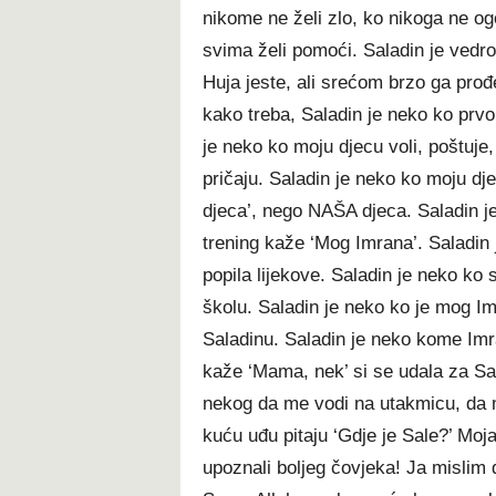
nikome ne želi zlo, ko nikoga ne 
svima želi pomoći. Saladin je vedro
Huja jeste, ali srećom brzo ga pro
kako treba, Saladin je neko ko prvo
je neko ko moju djecu voli, poštuje,
pričaju. Saladin je neko ko moju dj
djeca’, nego NAŠA djeca. Saladin j
trening kaže ‘Mog Imrana’. Saladin 
popila lijekove. Saladin je neko ko
školu. Saladin je neko ko je mog I
Saladinu. Saladin je neko kome Imr
kaže ‘Mama, nek’ si se udala za Sal
nekog da me vodi na utakmicu, da m
kuću uđu pitaju ‘Gdje je Sale?’ Moj
upoznali boljeg čovjeka! Ja mislim 