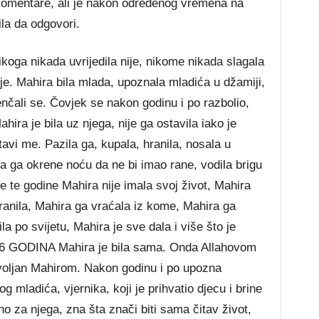
 komentare, ali je nakon određenog vremena na
la da odgovori.
ikoga nikada uvrijedila nije, nikome nikada slagala
ije. Mahira bila mlada, upoznala mladića u džamiji,
jenčali se. Čovjek se nakon godinu i po razbolio,
hira je bila uz njega, nije ga ostavila iako je
tavi me. Pazila ga, kupala, hranila, nosala u
a ga okrene noću da ne bi imao rane, vodila brigu
e te godine Mahira nije imala svoj život, Mahira
hranila, Mahira ga vraćala iz kome, Mahira ga
a po svijetu, Mahira je sve dala i više što je
16 GODINA Mahira je bila sama. Onda Allahovom
ovoljan Mahirom. Nakon godinu i po upozna
mladića, vjernika, koji je prihvatio djecu i brine
o za njega, zna šta znači biti sama čitav život,