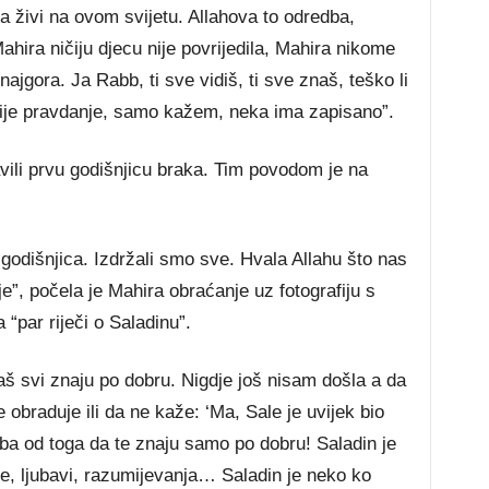
a živi na ovom svijetu. Allahova to odredba,
ahira ničiju djecu nije povrijedila, Mahira nikome
ajgora. Ja Rabb, ti sve vidiš, ti sve znaš, teško li
ije pravdanje, samo kažem, neka ima zapisano”.
vili prvu godišnjicu braka. Tim povodom je na
godišnjica. Izdržali smo sve. Hvala Allahu što nas
e”, počela je Mahira obraćanje uz fotografiju s
 “par riječi o Saladinu”.
aš svi znaju po dobru. Nigdje još nisam došla a da
obraduje ili da ne kaže: ‘Ma, Sale je uvijek bio
ba od toga da te znaju samo po dobru! Saladin je
e, ljubavi, razumijevanja… Saladin je neko ko