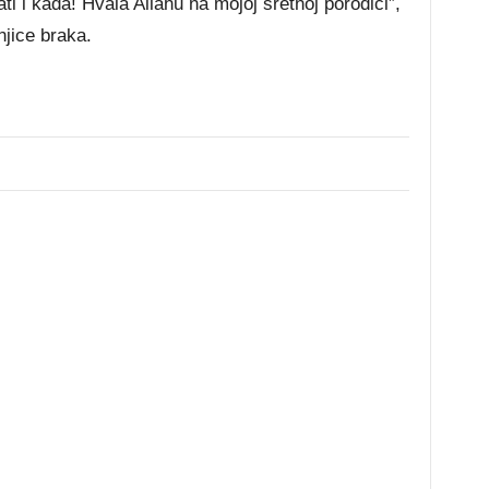
 i kada! Hvala Allahu na mojoj sretnoj porodici”,
njice braka.