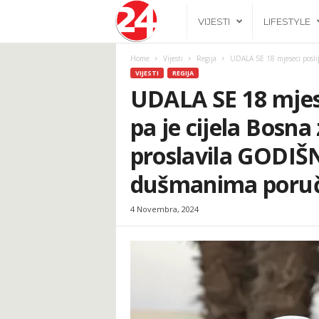
2
VIJESTI
LIFESTYLE
4
Home
Vijesti
Regija
UDALA SE 18 mjeseci poslij
VIJESTI
REGIJA
h
UDALA SE 18 mjes
pa je cijela Bosn
.
proslavila GODIŠ
b
dušmanima poruč
a
4 Novembra, 2024