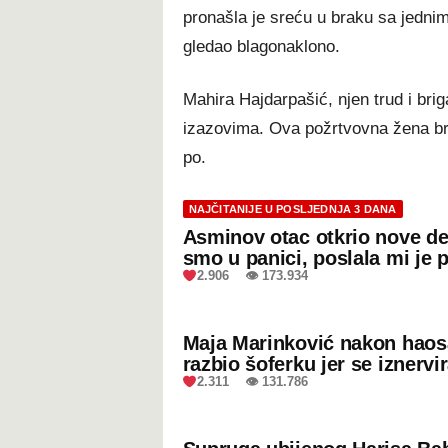
pronašla je sreću u braku sa jednim
gledao blagonaklono.
Mahira Hajdarpašić, njen trud i brig
izazovima. Ova požrtvovna žena br
po.
NAJČITANIJE U POSLJEDNJA 3 DANA
Asminov otac otkrio nove de
smo u panici, poslala mi je 
2.906 👁 173.934
Maja Marinković nakon hao
razbio šoferku jer se iznervi
2.311 👁 131.786