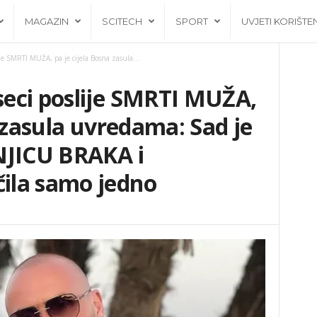
MAGAZIN
SCITECH
SPORT
UVJETI KORIŠTE
e SMRTI MUŽA, pa je cijela Bosna zasula...
eci poslije SMRTI MUŽA,
a zasula uvredama: Sad je
NJICU BRAKA i
ila samo jedno