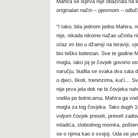
Mahira se isprva nije obazirala na
originalan način – pjesmom – odluči
“I tako, bila jednom jedna Mahira, n
nije, nikada nikome nažao učinila n
izlaz im bio u džamiji na teraviji, v
bio teško bolestan. Sve te godine Ma
mogla, iako joj je čovjek govorio os
naručju, budila se svaka dva sata d
o djeci, školi, treninzima, kući… Sv
nije prva jela dok ne bi čovjeka na
vodila po bolnicama, Mahira ga vodil
mogla za tog čovjeka. Tako dugih 
voljom čovjek preseli, preseli zad
mladića, slobodnog momka, poštenog 
se o njima kao o svojoj. Uda se javn