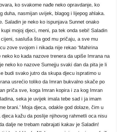
ogovara, ko svakome nađe neko opravdanje, ko
g duha, nasmijan uvijek, blagog i lijepog ahlaka.
đe. Saladin je neko ko ispunjava Sunnet onako
 kupi mojoj djeci, meni, pa tek onda sebi! Saladin
 cijeni, sasluša šta god mu pričaju, a sve mu
ecu zove svojom i nikada nije rekao ‘Mahirina
e neko ko kada nazove trenera da upiše Imrana na
je neko ko nazove Sumejju svaki dan da pita je li
 se budi svako jutro da skupa djecu ispratimo u
mrana usrećio toliko da Imran bukvalno skače po
an priča sve, koga Imran kopira i za kog Imran
adina, seka je uvijek imala tebe sad i ja imam
e brani.’ Moja djeca, odakle god dolaze, čim u
a djeca kažu da poslije njihovog rahmetli oca nisu
da dalje ne trebam nabrajati kakav je Saladin!