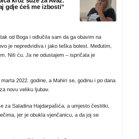
ića kroz suze za Avaz:
aj gdje ćeš me izbosti”
tak od Boga i odlučila sam da ga obavim na
ovo je nepredvidiva i jako teška bolest. Međutim,
. Niti ću. Ja ne odustajem – ispričala je
marta 2022. godine, a Mahiri se, godinu i po dana
za novu veliku ljubav.
e za Saladina Hajdarpašića, a umjesto čestitki,
ečima, jer je obukla vjenčanicu, a da joj se