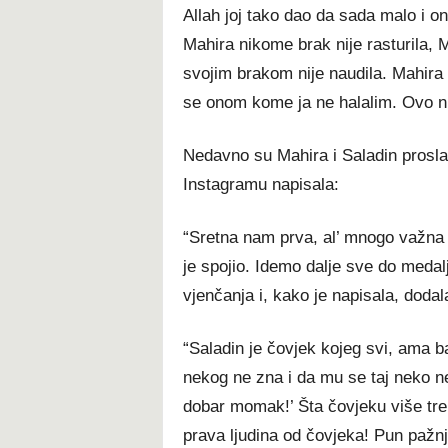
Allah joj tako dao da sada malo i on
Mahira nikome brak nije rasturila, M
svojim brakom nije naudila. Mahira n
se onom kome ja ne halalim. Ovo n
Nedavno su Mahira i Saladin prosla
Instagramu napisala:
“Sretna nam prva, al’ mnogo važna 
je spojio. Idemo dalje sve do medalj
vjenčanja i, kako je napisala, dodala
“Saladin je čovjek kojeg svi, ama b
nekog ne zna i da mu se taj neko ne 
dobar momak!’ Šta čovjeku više tre
prava ljudina od čovjeka! Pun pažnj