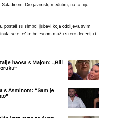
 Saladinom. Dio javnosti, međutim, na to nije
a, postali su simbol ljubavi koja odolijeva svim
inula se o teško bolesnom mužu skoro deceniju i
talje haosa s Majom: „Bili
poruku“
sa s Asminom: “Sam je
rao”