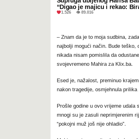
Supruga ubijenog Harisa Bab
“Digao je majicu i rekao: Bir
1.526 👁 89.016
– Znam da je to moja sudbina, zada
najbolji mogući način. Bude teško, 
nikada nisam pomislila da odustanem
svojevremeno Mahira za Klix.ba.
Esed je, nažalost, preminuo krajem 
nakon tragedije, osmjehnula prilika 
Prošle godine u ovo vrijeme udala s
mnogi su je zasuli neprimjerenim rij
“pokojni muž još nije ohladio”.