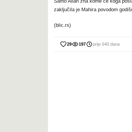
Samo Allah zna kome će koga poslati
zaključila je Mahira povodom godiš
(blic.rs)
29
197
prije 640 dana