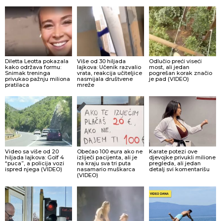
Diletta Leotta pokazala
Više od 30 hiljada
Odlučio preći viseći
kako održava formu:
lajkova: Učenik razvalio
most, ali jedan
Snimak treninga
vrata, reakcija učiteljice
pogrešan korak značio
privukao pažnju miliona
nasmijala društvene
je pad (VIDEO)
pratilaca
mreže
Video sa više od 20
Obećao 100 eura ako ne
Karate potezi ove
hiljada lajkova: Golf 4
izliječi pacijenta, ali je
djevojke privukli milione
“puca”, a policija vozi
na kraju sva tri puta
pregleda, ali jedan
ispred njega (VIDEO)
nasamario muškarca
detalj svi komentarišu
(VIDEO)