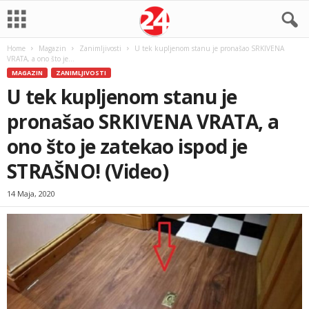
Home
Magazin
Zanimljivosti
U tek kupljenom stanu je pronašao SRKIVENA
VRATA, a ono što je...
MAGAZIN
ZANIMLJIVOSTI
U tek kupljenom stanu je
pronašao SRKIVENA VRATA, a
ono što je zatekao ispod je
STRAŠNO! (Video)
14 Maja, 2020