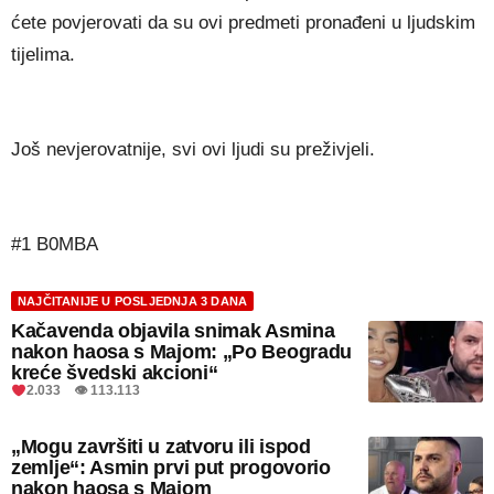
ćete povjerovati da su ovi predmeti pronađeni u ljudskim
tijelima.
Još nevjerovatnije, svi ovi ljudi su preživjeli.
#1 B0MBA
NAJČITANIJE U POSLJEDNJA 3 DANA
Kačavenda objavila snimak Asmina
nakon haosa s Majom: „Po Beogradu
kreće švedski akcioni“
2.033 👁 113.113
„Mogu završiti u zatvoru ili ispod
zemlje“: Asmin prvi put progovorio
nakon haosa s Majom