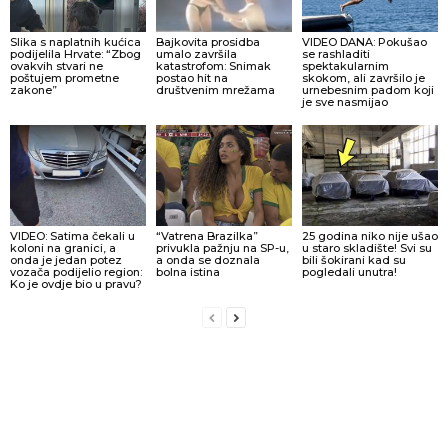
Slika s naplatnih kućica
Bajkovita prosidba
VIDEO DANA: Pokušao
podijelila Hrvate: “Zbog
umalo završila
se rashladiti
ovakvih stvari ne
katastrofom: Snimak
spektakularnim
poštujem prometne
postao hit na
skokom, ali završilo je
zakone”
društvenim mrežama
urnebesnim padom koji
je sve nasmijao
VIDEO: Satima čekali u
“Vatrena Brazilka”
25 godina niko nije ušao
koloni na granici, a
privukla pažnju na SP-u,
u staro skladište! Svi su
onda je jedan potez
a onda se doznala
bili šokirani kad su
vozača podijelio region:
bolna istina
pogledali unutra!
Ko je ovdje bio u pravu?