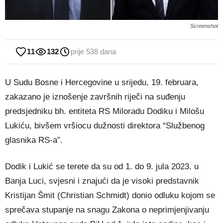
Screenshot
11
132
prije 538 dana
U Sudu Bosne i Hercegovine u srijedu, 19. februara,
zakazano je iznošenje završnih riječi na suđenju
predsjedniku bh. entiteta RS Miloradu Dodiku i Milošu
Lukiću, bivšem vršiocu dužnosti direktora “Službenog
glasnika RS-a”.
Dodik i Lukić se terete da su od 1. do 9. jula 2023. u
Banja Luci, svjesni i znajući da je visoki predstavnik
Kristijan Šmit (Christian Schmidt) donio odluku kojom se
sprečava stupanje na snagu Zakona o neprimjenjivanju