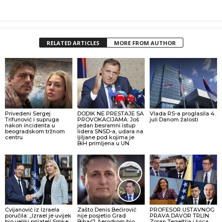
RELATED ARTICLES
MORE FROM AUTHOR
Privedeni Sergej
DODIK NE PRESTAJE SA
Vlada RS-a proglasila 4.
Trifunović i supruga
PROVOKACIJAMA: Još
juli Danom žalosti
nakon incidenta u
jedan besramni istup
beogradskom tržnom
lidera SNSD-a, udara na
centru
ljiljane pod kojima je
BiH primljena u UN
Cvijanović iz Izraela
Zašto Denis Bećirović
PROFESOR USTAVNOG
poručila: „Izrael je uvijek
nije posjetio Grad
PRAVA DAVOR TRLIN:
bio veliki prijatelj Srpke,
Bihać? Aerodrom bio
Zoran Tegeltija i Ivica