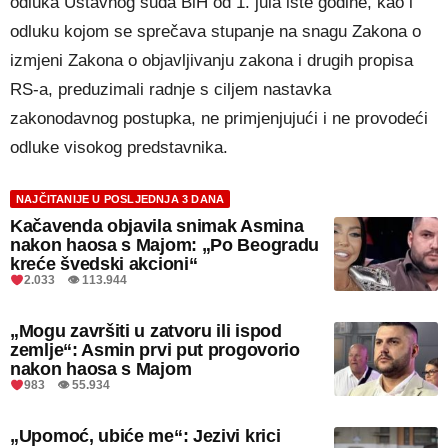
odluka Ustavnog suda BiH od 1. jula iste godine, kao i
odluku kojom se sprečava stupanje na snagu Zakona o
izmjeni Zakona o objavljivanju zakona i drugih propisa
RS-a, preduzimali radnje s ciljem nastavka
zakonodavnog postupka, ne primjenjujući i ne provodeći
odluke visokog predstavnika.
NAJČITANIJE U POSLJEDNJA 3 DANA
Kačavenda objavila snimak Asmina
nakon haosa s Majom: „Po Beogradu
kreće švedski akcioni“
2.033 👁 113.944
„Mogu završiti u zatvoru ili ispod
zemlje“: Asmin prvi put progovorio
nakon haosa s Majom
983 👁 55.934
„Upomoć, ubiće me“: Jezivi krici