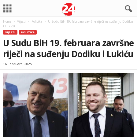
Home
Vijesti
Politika
U Sudu BiH 19. februara završne riječi na suđenju Dodiku
i Lukiću
VIJESTI
POLITIKA
U Sudu BiH 19. februara završne
riječi na suđenju Dodiku i Lukiću
16 Februara, 2025