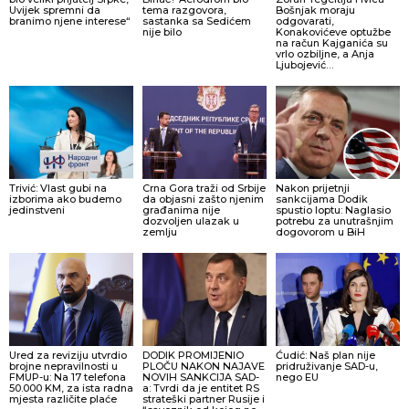
Uvijek spremni da
tema razgovora,
Bošnjak moraju
branimo njene interese“
sastanka sa Sedićem
odgovarati,
nije bilo
Konakovićeve optužbe
na račun Kajganića su
vrlo ozbiljne, a Anja
Ljubojević…
Trivić: Vlast gubi na
Crna Gora traži od Srbije
Nakon prijetnji
izborima ako budemo
da objasni zašto njenim
sankcijama Dodik
jedinstveni
građanima nije
spustio loptu: Naglasio
dozvoljen ulazak u
potrebu za unutrašnjim
zemlju
dogovorom u BiH
Ured za reviziju utvrdio
DODIK PROMIJENIO
Ćudić: Naš plan nije
brojne nepravilnosti u
PLOČU NAKON NAJAVE
pridruživanje SAD-u,
FMUP-u: Na 17 telefona
NOVIH SANKCIJA SAD-
nego EU
50.000 KM, za ista radna
a: Tvrdi da je entitet RS
mjesta različite plaće
strateški partner Rusije i