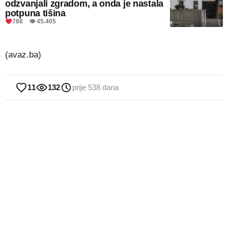
odzvanjali zgradom, a onda je nastala
potpuna tišina
788 👁 45.405
(avaz.ba)
11
132
prije 538 dana