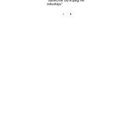
“saveznik od kojeg ne
odustaju”