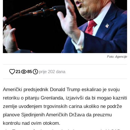
Foto: Agencije
21
85
prije 202 dana
Američki predsjednik Donald Trump eskalirao je svoju
retoriku o pitanju Grenlanda, izjavivši da bi mogao kazniti
zemlje uvođenjem trgovinskih carina ukoliko ne podrže
planove Sjedinjenih Američkih Država da preuzmu
kontrolu nad ovim otokom.