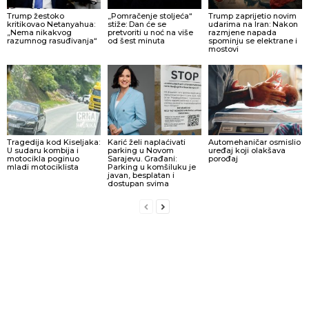
Trump žestoko
„Pomračenje stoljeća“
Trump zaprijetio novim
kritikovao Netanyahua:
stiže: Dan će se
udarima na Iran: Nakon
„Nema nikakvog
pretvoriti u noć na više
razmjene napada
razumnog rasuđivanja“
od šest minuta
spominju se elektrane i
mostovi
Tragedija kod Kiseljaka:
Karić želi naplaćivati
Automehaničar osmislio
U sudaru kombija i
parking u Novom
uređaj koji olakšava
motocikla poginuo
Sarajevu. Građani:
porođaj
mladi motociklista
Parking u komšiluku je
javan, besplatan i
dostupan svima