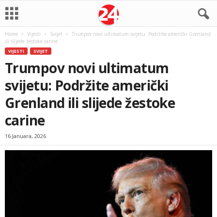
Home
Vijesti
Svijet
Trumpov novi ultimatum svijetu: Podržite američki Grenland
ili slijede žestoke carine
VIJESTI
SVIJET
Trumpov novi ultimatum
svijetu: Podržite američki
Grenland ili slijede žestoke
carine
16 Januara, 2026