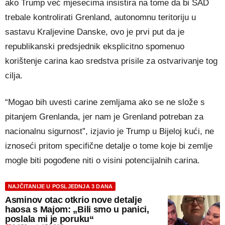
ako Trump već mjesecima insistira na tome da bi SAD
trebale kontrolirati Grenland, autonomnu teritoriju u
sastavu Kraljevine Danske, ovo je prvi put da je
republikanski predsjednik eksplicitno spomenuo
korištenje carina kao sredstva prisile za ostvarivanje tog
cilja.
“Mogao bih uvesti carine zemljama ako se ne slože s
pitanjem Grenlanda, jer nam je Grenland potreban za
nacionalnu sigurnost”, izjavio je Trump u Bijeloj kući, ne
iznoseći pritom specifične detalje o tome koje bi zemlje
mogle biti pogođene niti o visini potencijalnih carina.
NAJČITANIJE U POSLJEDNJA 3 DANA
Asminov otac otkrio nove detalje
haosa s Majom: „Bili smo u panici,
poslala mi je poruku“