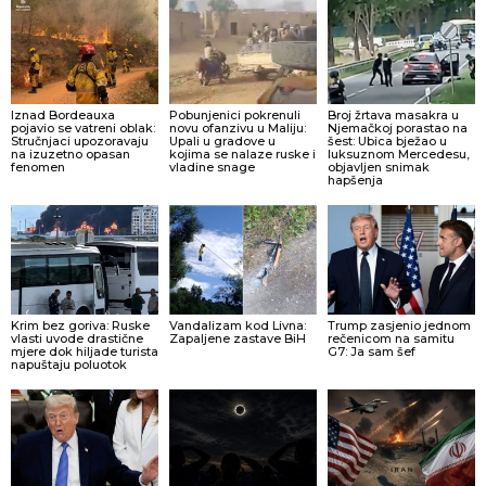
Iznad Bordeauxa
Pobunjenici pokrenuli
Broj žrtava masakra u
pojavio se vatreni oblak:
novu ofanzivu u Maliju:
Njemačkoj porastao na
Stručnjaci upozoravaju
Upali u gradove u
šest: Ubica bježao u
na izuzetno opasan
kojima se nalaze ruske i
luksuznom Mercedesu,
fenomen
vladine snage
objavljen snimak
hapšenja
Krim bez goriva: Ruske
Vandalizam kod Livna:
Trump zasjenio jednom
vlasti uvode drastične
Zapaljene zastave BiH
rečenicom na samitu
mjere dok hiljade turista
G7: Ja sam šef
napuštaju poluotok