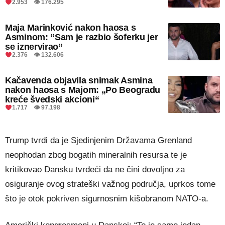
2.953 👁 176.295
Maja Marinković nakon haosa s
Asminom: “Sam je razbio šoferku jer
se iznervirao”
2.376 👁 132.606
Kačavenda objavila snimak Asmina
nakon haosa s Majom: „Po Beogradu
kreće švedski akcioni“
1.717 👁 97.198
Trump tvrdi da je Sjedinjenim Državama Grenland
neophodan zbog bogatih mineralnih resursa te je
kritikovao Dansku tvrdeći da ne čini dovoljno za
osiguranje ovog strateški važnog područja, uprkos tome
što je otok pokriven sigurnosnim kišobranom NATO-a.