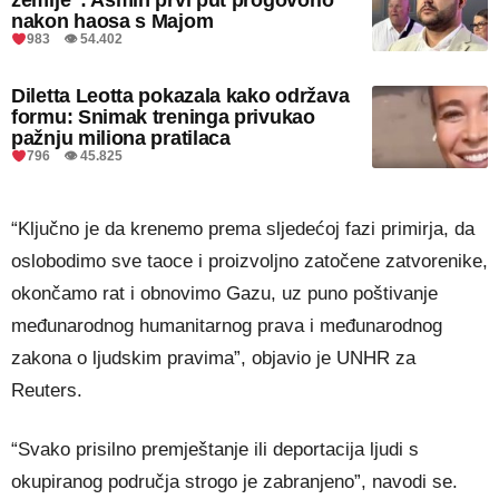
nakon haosa s Majom
983 👁 54.402
Diletta Leotta pokazala kako održava
formu: Snimak treninga privukao
pažnju miliona pratilaca
796 👁 45.825
“Ključno je da krenemo prema sljedećoj fazi primirja, da
oslobodimo sve taoce i proizvoljno zatočene zatvorenike,
okončamo rat i obnovimo Gazu, uz puno poštivanje
međunarodnog humanitarnog prava i međunarodnog
zakona o ljudskim pravima”, objavio je UNHR za
Reuters.
“Svako prisilno premještanje ili deportacija ljudi s
okupiranog područja strogo je zabranjeno”, navodi se.