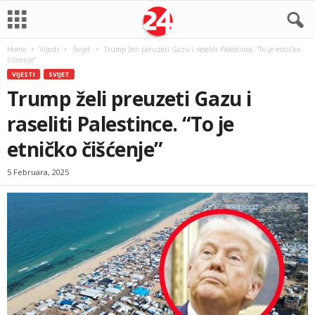
Home
Vijesti
Svijet
Trump želi preuzeti Gazu i raseliti Palestince. “To je etničko
čišćenje”
VIJESTI
SVIJET
Trump želi preuzeti Gazu i
raseliti Palestince. “To je
etničko čišćenje”
5 Februara, 2025