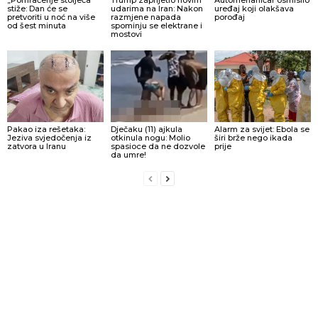
stiže: Dan će se
udarima na Iran: Nakon
uređaj koji olakšava
pretvoriti u noć na više
razmjene napada
porođaj
od šest minuta
spominju se elektrane i
mostovi
Pakao iza rešetaka:
Dječaku (11) ajkula
Alarm za svijet: Ebola se
Jeziva svjedočenja iz
otkinula nogu: Molio
širi brže nego ikada
zatvora u Iranu
spasioce da ne dozvole
prije
da umre!