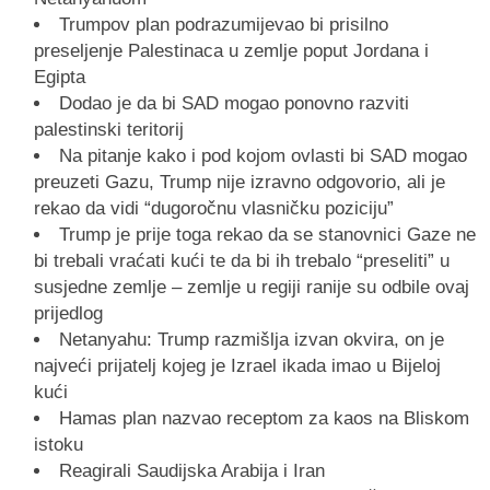
Trumpov plan podrazumijevao bi prisilno
preseljenje Palestinaca u zemlje poput Jordana i
Egipta
Dodao je da bi SAD mogao ponovno razviti
palestinski teritorij
Na pitanje kako i pod kojom ovlasti bi SAD mogao
preuzeti Gazu, Trump nije izravno odgovorio, ali je
rekao da vidi “dugoročnu vlasničku poziciju”
Trump je prije toga rekao da se stanovnici Gaze ne
bi trebali vraćati kući te da bi ih trebalo “preseliti” u
susjedne zemlje – zemlje u regiji ranije su odbile ovaj
prijedlog
Netanyahu: Trump razmišlja izvan okvira, on je
najveći prijatelj kojeg je Izrael ikada imao u Bijeloj
kući
Hamas plan nazvao receptom za kaos na Bliskom
istoku
Reagirali Saudijska Arabija i Iran