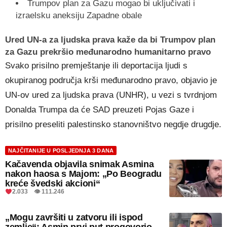
Trumpov plan za Gazu mogao bi uključivati i
izraelsku aneksiju Zapadne obale
Ured UN-a za ljudska prava kaže da bi Trumpov plan
za Gazu prekršio međunarodno humanitarno pravo
Svako prisilno premještanje ili deportacija ljudi s
okupiranog područja krši međunarodno pravo, objavio je
UN-ov ured za ljudska prava (UNHR), u vezi s tvrdnjom
Donalda Trumpa da će SAD preuzeti Pojas Gaze i
prisilno preseliti palestinsko stanovništvo negdje drugdje.
NAJČITANIJE U POSLJEDNJA 3 DANA
Kačavenda objavila snimak Asmina
nakon haosa s Majom: „Po Beogradu
kreće švedski akcioni“
2.033 👁 111.246
„Mogu završiti u zatvoru ili ispod
zemlje“: Asmin prvi put progovorio