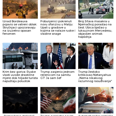
Iznad Bordeauxa
Pobunjenici pokrenuli
Broj žrtava masakra u
pojavio se vatreni oblak:
novu ofanzivu u Maliju:
Njemačkoj porastao na
Stručnjaci upozoravaju
Upali u gradove u
šest: Ubica bježao u
na izuzetno opasan
kojima se nalaze ruske i
luksuznom Mercedesu,
fenomen
vladine snage
objavljen snimak
hapšenja
Krim bez goriva: Ruske
Trump zasjenio jednom
Trump žestoko
vlasti uvode drastične
rečenicom na samitu
kritikovao Netanyahua:
mjere dok hiljade turista
G7: Ja sam šef
„Nema nikakvog
napuštaju poluotok
razumnog rasuđivanja“
„Pomračenje stoljeća“
Trump zaprijetio novim
Automehaničar osmislio