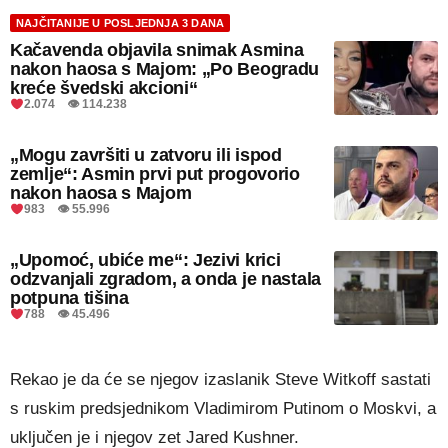
NAJČITANIJE U POSLJEDNJA 3 DANA
Kačavenda objavila snimak Asmina
nakon haosa s Majom: „Po Beogradu
kreće švedski akcioni“
2.074 👁 114.238
„Mogu završiti u zatvoru ili ispod
zemlje“: Asmin prvi put progovorio
nakon haosa s Majom
983 👁 55.996
„Upomoć, ubiće me“: Jezivi krici
odzvanjali zgradom, a onda je nastala
potpuna tišina
788 👁 45.496
Rekao je da će se njegov izaslanik Steve Witkoff sastati
s ruskim predsjednikom Vladimirom Putinom o Moskvi, a
uključen je i njegov zet Jared Kushner.