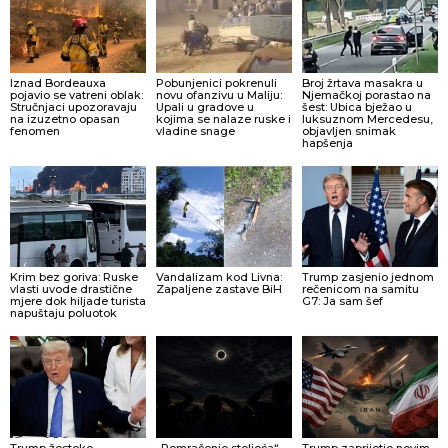
Iznad Bordeauxa
Pobunjenici pokrenuli
Broj žrtava masakra u
pojavio se vatreni oblak:
novu ofanzivu u Maliju:
Njemačkoj porastao na
Stručnjaci upozoravaju
Upali u gradove u
šest: Ubica bježao u
na izuzetno opasan
kojima se nalaze ruske i
luksuznom Mercedesu,
fenomen
vladine snage
objavljen snimak
hapšenja
Krim bez goriva: Ruske
Vandalizam kod Livna:
Trump zasjenio jednom
vlasti uvode drastične
Zapaljene zastave BiH
rečenicom na samitu
mjere dok hiljade turista
G7: Ja sam šef
napuštaju poluotok