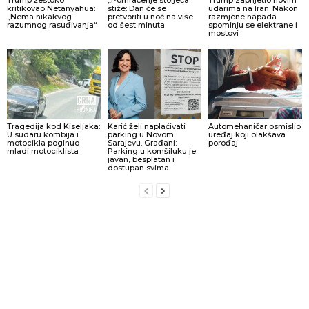
Trump žestoko
„Pomračenje stoljeća“
Trump zaprijetio novim
kritikovao Netanyahua:
stiže: Dan će se
udarima na Iran: Nakon
„Nema nikakvog
pretvoriti u noć na više
razmjene napada
razumnog rasuđivanja“
od šest minuta
spominju se elektrane i
mostovi
Tragedija kod Kiseljaka:
Karić želi naplaćivati
Automehaničar osmislio
U sudaru kombija i
parking u Novom
uređaj koji olakšava
motocikla poginuo
Sarajevu. Građani:
porođaj
mladi motociklista
Parking u komšiluku je
javan, besplatan i
dostupan svima