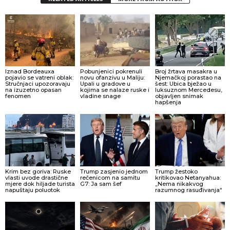
Iznad Bordeauxa
Pobunjenici pokrenuli
Broj žrtava masakra u
pojavio se vatreni oblak:
novu ofanzivu u Maliju:
Njemačkoj porastao na
Stručnjaci upozoravaju
Upali u gradove u
šest: Ubica bježao u
na izuzetno opasan
kojima se nalaze ruske i
luksuznom Mercedesu,
fenomen
vladine snage
objavljen snimak
hapšenja
Krim bez goriva: Ruske
Trump zasjenio jednom
Trump žestoko
vlasti uvode drastične
rečenicom na samitu
kritikovao Netanyahua:
mjere dok hiljade turista
G7: Ja sam šef
„Nema nikakvog
napuštaju poluotok
razumnog rasuđivanja“