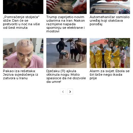
„Pomračenje stoljeća“
Trump zaprijetio novim
Automehaničar osmislio
stiže: Dan će se
udarima na Iran: Nakon
uređaj koji olakšava
pretvoriti u noć na više
razmjene napada
porođaj
od šest minuta
spominju se elektrane i
mostovi
Pakao iza rešetaka:
Dječaku (11) ajkula
Alarm za svijet: Ebola se
Jeziva svjedočenja iz
otkinula nogu: Molio
širi brže nego ikada
zatvora u Iranu
spasioce da ne dozvole
prije
da umre!