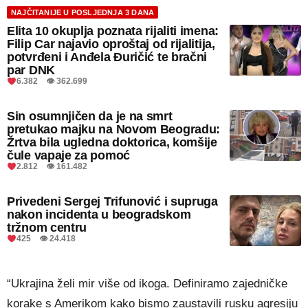
NAJČITANIJE U POSLJEDNJA 3 DANA
Elita 10 okuplja poznata rijaliti imena:
Filip Car najavio oproštaj od rijalitija,
potvrđeni i Anđela Đuričić te bračni
par DNK
6.382 👁 362.699
Sin osumnjičen da je na smrt
pretukao majku na Novom Beogradu:
Žrtva bila ugledna doktorica, komšije
čule vapaje za pomoć
2.812 👁 161.482
Privedeni Sergej Trifunović i supruga
nakon incidenta u beogradskom
tržnom centru
425 👁 24.418
“Ukrajina želi mir više od ikoga. Definiramo zajedničke
korake s Amerikom kako bismo zaustavili rusku agresiju