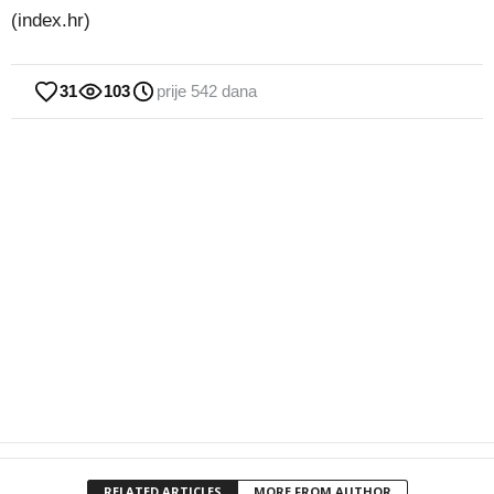
(index.hr)
31
103
prije 542 dana
RELATED ARTICLES
MORE FROM AUTHOR