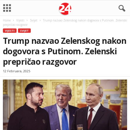
Home
Vijesti
Svijet
Trump nazvao Zelenskog nakon dogovora s Putinom. Zelenski
prepričao razgovor
VIJESTI
SVIJET
Trump nazvao Zelenskog nakon
dogovora s Putinom. Zelenski
prepričao razgovor
12 Februara, 2025