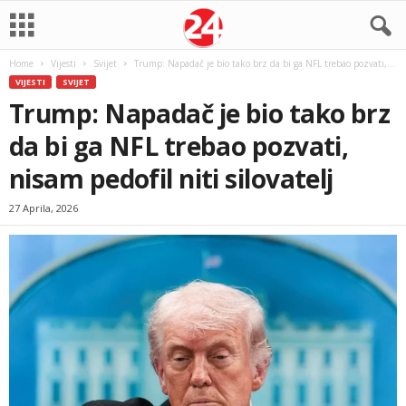
Home
Vijesti
Svijet
Trump: Napadač je bio tako brz da bi ga NFL trebao pozvati,...
VIJESTI
SVIJET
Trump: Napadač je bio tako brz
da bi ga NFL trebao pozvati,
nisam pedofil niti silovatelj
27 Aprila, 2026