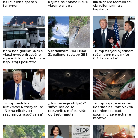
na izuzetno opasan
kojima se nalaze ruske i
luksuznom Mercedesu,
fenomen
vladine snage
objavljen snimak
hapšenja
Krim bez goriva: Ruske
Vandalizam kod Livna:
Trump zasjenio jednom
vlasti uvode drastične
Zapaljene zastave BiH
rečenicom na samitu
mjere dok hiljade turista
G7: Ja sam šef
napuštaju poluotok
Trump žestoko
„Pomračenje stoljeća“
Trump zaprijetio novim
kritikovao Netanyahua:
stiže: Dan će se
udarima na Iran: Nakon
„Nema nikakvog
pretvoriti u noć na više
razmjene napada
razumnog rasuđivanja“
od šest minuta
spominju se elektrane i
mostovi