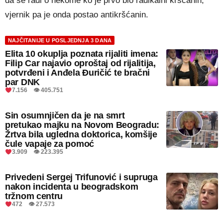
da se radi o nekome ko je prvo bio radikalni kršćanin,
vjernik pa je onda postao antikršćanin.
NAJČITANIJE U POSLJEDNJA 3 DANA
Elita 10 okuplja poznata rijaliti imena:
Filip Car najavio oproštaj od rijalitija,
potvrđeni i Anđela Đuričić te bračni
par DNK
7.156 👁 405.751
Sin osumnjičen da je na smrt
pretukao majku na Novom Beogradu:
Žrtva bila ugledna doktorica, komšije
čule vapaje za pomoć
3.909 👁 223.395
Privedeni Sergej Trifunović i supruga
nakon incidenta u beogradskom
tržnom centru
472 👁 27.573