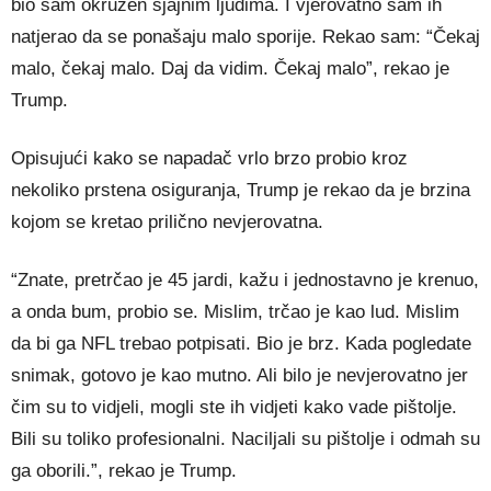
bio sam okružen sjajnim ljudima. I vjerovatno sam ih
natjerao da se ponašaju malo sporije. Rekao sam: “Čekaj
malo, čekaj malo. Daj da vidim. Čekaj malo”, rekao je
Trump.
Opisujući kako se napadač vrlo brzo probio kroz
nekoliko prstena osiguranja, Trump je rekao da je brzina
kojom se kretao prilično nevjerovatna.
“Znate, pretrčao je 45 jardi, kažu i jednostavno je krenuo,
a onda bum, probio se. Mislim, trčao je kao lud. Mislim
da bi ga NFL trebao potpisati. Bio je brz. Kada pogledate
snimak, gotovo je kao mutno. Ali bilo je nevjerovatno jer
čim su to vidjeli, mogli ste ih vidjeti kako vade pištolje.
Bili su toliko profesionalni. Naciljali su pištolje i odmah su
ga oborili.”, rekao je Trump.