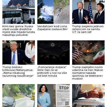
Krim bez goriva: Ruske
Vandalizam kod Livna:
Trump zasjenio jednom
vlasti uvode drastične
Zapaljene zastave BiH
rečenicom na samitu
mjere dok hiljade turista
G7: Ja sam šef
napuštaju poluotok
Trump žestoko
„Pomračenje stoljeća“
Trump zaprijetio novim
kritikovao Netanyahua:
stiže: Dan će se
udarima na Iran: Nakon
„Nema nikakvog
pretvoriti u noć na više
razmjene napada
razumnog rasuđivanja“
od šest minuta
spominju se elektrane i
mostovi