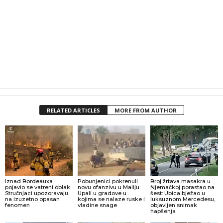
RELATED ARTICLES
MORE FROM AUTHOR
Iznad Bordeauxa
Pobunjenici pokrenuli
Broj žrtava masakra u
pojavio se vatreni oblak:
novu ofanzivu u Maliju:
Njemačkoj porastao na
Stručnjaci upozoravaju
Upali u gradove u
šest: Ubica bježao u
na izuzetno opasan
kojima se nalaze ruske i
luksuznom Mercedesu,
fenomen
vladine snage
objavljen snimak
hapšenja