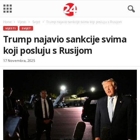
Home
Vijesti
Svijet
Trump najavio sankcije svima koji posluju s Rusijom
VIJESTI
SVIJET
Trump najavio sankcije svima
koji posluju s Rusijom
17 Novembra, 2025