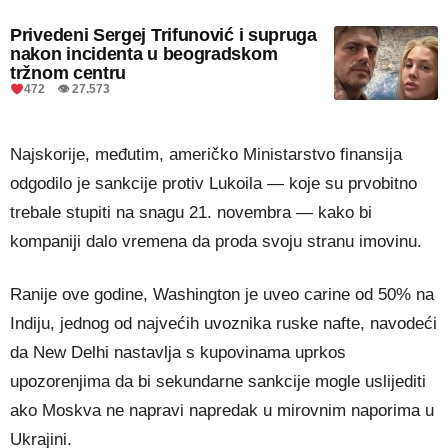
Privedeni Sergej Trifunović i supruga
nakon incidenta u beogradskom
tržnom centru
472 👁 27.573
Najskorije, međutim, američko Ministarstvo finansija
odgodilo je sankcije protiv Lukoila — koje su prvobitno
trebale stupiti na snagu 21. novembra — kako bi
kompaniji dalo vremena da proda svoju stranu imovinu.
Ranije ove godine, Washington je uveo carine od 50% na
Indiju, jednog od najvećih uvoznika ruske nafte, navodeći
da New Delhi nastavlja s kupovinama uprkos
upozorenjima da bi sekundarne sankcije mogle uslijediti
ako Moskva ne napravi napredak u mirovnim naporima u
Ukrajini.