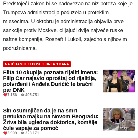
Predstojeći zakon bi se nadovezao na niz poteza koje je
Trumpova administracija poduzela u proteklim
mjesecima. U oktobru je administracija objavila prve
sankcije protiv Moskve, ciljajući dvije najveće ruske
naftne kompanije, Rosneft i Lukoil, zajedno s njihovim
podružnicama.
NAJČITANIJE U POSLJEDNJA 3 DANA
Elita 10 okuplja poznata rijaliti imena:
Filip Car najavio oproštaj od rijalitija,
potvrđeni i Anđela Đuričić te bračni
par DNK
7.156 👁 405.751
Sin osumnjičen da je na smrt
pretukao majku na Novom Beogradu:
Žrtva bila ugledna doktorica, komšije
čule vapaje za pomoć
3.909 👁 223.171