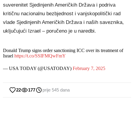
suverenitet Sjedinjenih Američkih Država i podriva
kritičnu nacionalnu bezbjednost i vanjskopolitički rad
vlade Sjedinjenih Američkih Država i naših saveznika,
uključujući Izrael – poručeno je u naredbi.
Donald Trump signs order sanctioning ICC over its treatment of
Israel
https://t.co/SSIFMQwFmY
— USA TODAY (@USATODAY)
February 7, 2025
22
177
prije 545 dana