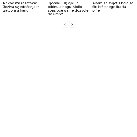
Pakao iza rešetaka:
Dječaku (11) ajkula
Alarm za svijet: Ebola se
Jeziva svjedočenja iz
otkinula nogu: Molio
širi brže nego ikada
zatvora u Iranu
spasioce da ne dozvole
prije
da umre!