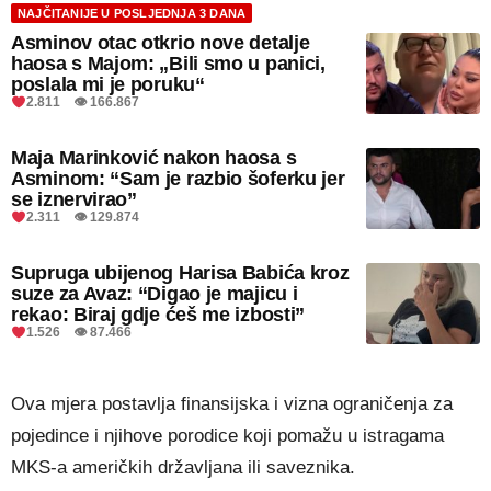
NAJČITANIJE U POSLJEDNJA 3 DANA
Asminov otac otkrio nove detalje
haosa s Majom: „Bili smo u panici,
poslala mi je poruku“
2.811 👁 166.867
Maja Marinković nakon haosa s
Asminom: “Sam je razbio šoferku jer
se iznervirao”
2.311 👁 129.874
Supruga ubijenog Harisa Babića kroz
suze za Avaz: “Digao je majicu i
rekao: Biraj gdje ćeš me izbosti”
1.526 👁 87.466
Ova mjera postavlja finansijska i vizna ograničenja za
pojedince i njihove porodice koji pomažu u istragama
MKS-a američkih državljana ili saveznika.