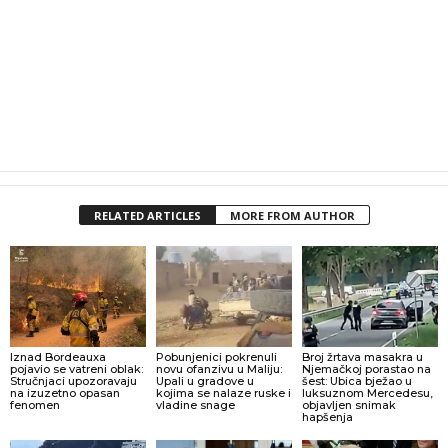
RELATED ARTICLES
MORE FROM AUTHOR
Iznad Bordeauxa
Pobunjenici pokrenuli
Broj žrtava masakra u
pojavio se vatreni oblak:
novu ofanzivu u Maliju:
Njemačkoj porastao na
Stručnjaci upozoravaju
Upali u gradove u
šest: Ubica bježao u
na izuzetno opasan
kojima se nalaze ruske i
luksuznom Mercedesu,
fenomen
vladine snage
objavljen snimak
hapšenja