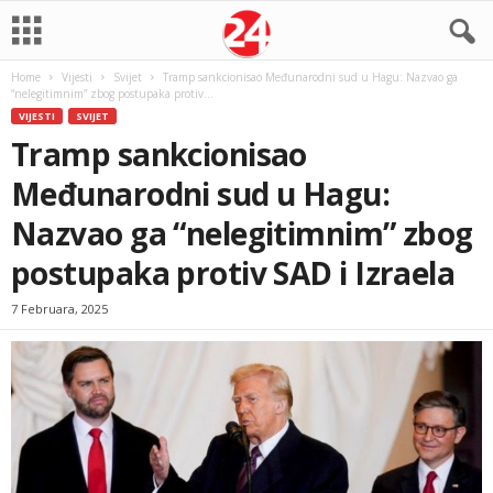
Home
Vijesti
Svijet
Tramp sankcionisao Međunarodni sud u Hagu: Nazvao ga
“nelegitimnim” zbog postupaka protiv...
VIJESTI
SVIJET
Tramp sankcionisao
Međunarodni sud u Hagu:
Nazvao ga “nelegitimnim” zbog
postupaka protiv SAD i Izraela
7 Februara, 2025