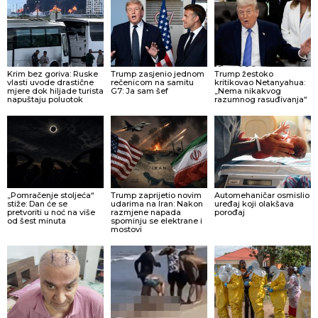
Krim bez goriva: Ruske
Trump zasjenio jednom
Trump žestoko
vlasti uvode drastične
rečenicom na samitu
kritikovao Netanyahua:
mjere dok hiljade turista
G7: Ja sam šef
„Nema nikakvog
napuštaju poluotok
razumnog rasuđivanja“
„Pomračenje stoljeća“
Trump zaprijetio novim
Automehaničar osmislio
stiže: Dan će se
udarima na Iran: Nakon
uređaj koji olakšava
pretvoriti u noć na više
razmjene napada
porođaj
od šest minuta
spominju se elektrane i
mostovi